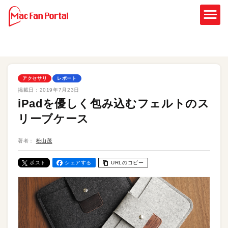
アクセサリ
レポート
掲載日：
2019年7月23日
iPadを優しく包み込むフェルトのス
リーブケース
著者：
松山茂
ポスト
シェアする
URLのコピー