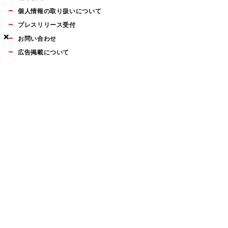
個人情報の取り扱いについて
プレスリリース受付
×
×
×
お問い合わせ
広告掲載について
マイナビBOOKS
Mac Fan Portalの人気記事ランキングやおすすめ記事、編集部
員によるコラムなどをまとめたメールマガジンを毎週金曜日に
配信します。お気軽にご登録ください。
Mac Fan メールマガジン
無料登録はこちら
Copyright © Mynavi Publishing Corporation