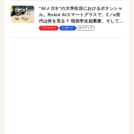
“AIメガネ”の大学生活におけるポテンシャ
ル。Rokid AIスマートグラスで、Z／α世
代は何を見る？ 現役学生起業家、そして教
授による体験会レポート【PR】
アクセサリ
レポート
タイアップ