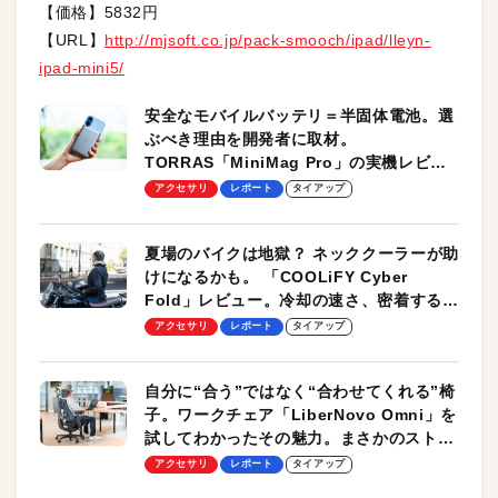
【価格】5832円
【URL】
http://mjsoft.co.jp/pack-smooch/ipad/lleyn-
ipad-mini5/
安全なモバイルバッテリ＝半固体電池。選
ぶべき理由を開発者に取材。
TORRAS「MiniMag Pro」の実機レビュ
ーも
アクセサリ
レポート
タイアップ
夏場のバイクは地獄？ ネッククーラーが助
けになるかも。 「COOLiFY Cyber
Fold」レビュー。冷却の速さ、密着する冷
却プレート、シンプルな操作性がグッド！
アクセサリ
レポート
タイアップ
自分に“合う”ではなく“合わせてくれる”椅
子。ワークチェア「LiberNovo Omni」を
試してわかったその魅力。まさかのストレ
ッチ機能も搭載
アクセサリ
レポート
タイアップ