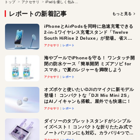
トップ
アクセサリ
iPadを優しく包み込むフェルトのスリーブケース
レポートの新着記事
もっと見る
iPhoneとAirPodsを同時に急速充電できる
2-in-1ワイヤレス充電スタンド「Twelve
South HiRise 2 Deluxe」が登場。省スペ
ースでおしゃれに充電したい人にオスス
アクセサリ
レポート
メ！
海やプールでiPhoneを守る！ ワンタッチ開
閉の防水ケース「簡単開閉 ミズアソビ for
スマホ」で夏のレジャーを満喫しよう
アクセサリ
レポート
オズポケと使いたいDJIのマイクに新モデル
登場！ コンパクトな「DJI Mic Mini 2S」
はAIノイキャンも搭載。屋外でも快適に！
アクセサリ
レポート
ダイソーのタブレットスタンドがシンプル
イズベスト！ コンパクトな折りたたみ式で
ノートパソコンにも対応。カラバリ4つで選
べる楽しさも
アクセサリ
レポート