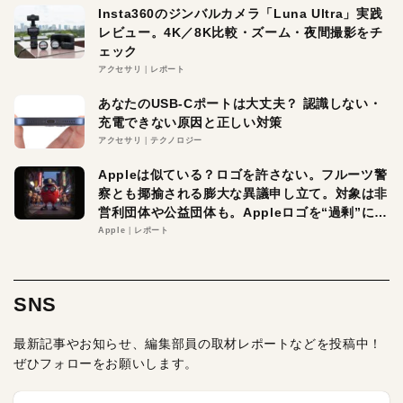
Insta360のジンバルカメラ「Luna Ultra」実践
レビュー。4K／8K比較・ズーム・夜間撮影をチ
ェック
アクセサリ
レポート
あなたのUSB-Cポートは大丈夫？ 認識しない・
充電できない原因と正しい対策
アクセサリ
テクノロジー
Appleは似ている？ロゴを許さない。フルーツ警
察とも揶揄される膨大な異議申し立て。対象は非
営利団体や公益団体も。Appleロゴを“過剰”に守
る理由とは
Apple
レポート
SNS
最新記事やお知らせ、編集部員の取材レポートなどを投稿中！
ぜひフォローをお願いします。