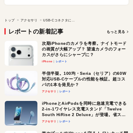
トップ
アクセサリ
USB-Cコネクタに直挿しできる高解像度対応のHDMIケーブル
レポートの新着記事
もっと見る
次期iPhoneのカメラを考察。ナイトモード
の画質が大幅アップ？ 望遠カメラのフォー
カスがさらにシャープに？
iPhone
レポート
半信半疑。100均・Seria（セリア）の60W
対応USB-Cケーブルの性能を検証。超コス
パの1本を発見か？
アクセサリ
レポート
iPhoneとAirPodsを同時に急速充電できる
2-in-1ワイヤレス充電スタンド「Twelve
South HiRise 2 Deluxe」が登場。省スペ
ースでおしゃれに充電したい人にオスス
アクセサリ
レポート
メ！