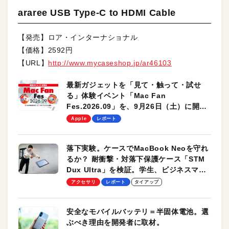
araree USB Type-C to HDMI Cable
【発売】ロア・インターナショナル
【価格】2592円
【URL】
http://www.mycaseshop.jp/ar46103
最新ガジェットを「見て・触って・試せ
る」体験イベント「Mac Fan
Fes.2026.09」を、9月26日（土）に開催
します！
Apple
レポート
落下実験。ケースでMacBook Neoを守れ
るか？ 耐衝撃・対落下保護ケース「STM
Dux Ultra」を検証。学生、ビジネスマン
のモバイルユースに最適！
アクセサリ
レポート
タイアップ
安全なモバイルバッテリ＝半固体電池。選
ぶべき理由を開発者に取材。