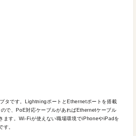
ダプタです。LightningポートとEthernetポートを搭載
t対応なので、PoE対応ケーブルがあればEthernetケーブル
。Wi-Fiが使えない職場環境でiPhoneやiPadを
です。