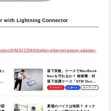
r with Lightning Connector
product/HMJU2ZM/A/belkin-ethernet-power-adapter-
触っ
落下実験。ケースでMacBook
Neoを守れるか？ 耐衝撃・対
落下保護ケース「STM Dux
しま
Ultra」を検証。学生、ビジネ
アクセサリ
レポート
タイアップ
スマンのモバイルユースに最
適！
半固
夏場のバイクは地獄？ ネック