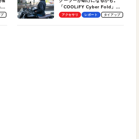
発者
クーラーが助けになるかも。
ag
「COOLiFY Cyber Fold」レ
ビュー。冷却の速さ、密着する
ップ
アクセサリ
レポート
タイアップ
冷却プレート、シンプルな操作
性がグッド！