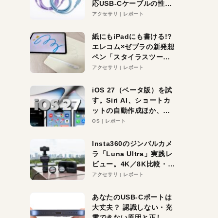
応USB-Cケーブルの性能
を検証。超コスパの1本を
アクセサリ
レポート
発見か？
紙にもiPadにも書ける!?
エレコム×ゼブラの新発想
ペン「スタイラスツーウ
ェイ」レビュー。持ち替
アクセサリ
レポート
え不要がラクすぎた！
iOS 27（ベータ版）を試
す。Siri AI、ショートカ
ットの自動作成ほか、期
待大の便利機能5選。
OS
レポート
iPhoneがAIの入り口にな
る未来はすぐそこ！
Insta360のジンバルカメ
ラ「Luna Ultra」実践レ
ビュー。4K／8K比較・ズ
ーム・夜間撮影をチェッ
アクセサリ
レポート
ク
あなたのUSB-Cポートは
大丈夫？ 認識しない・充
電できない原因と正しい