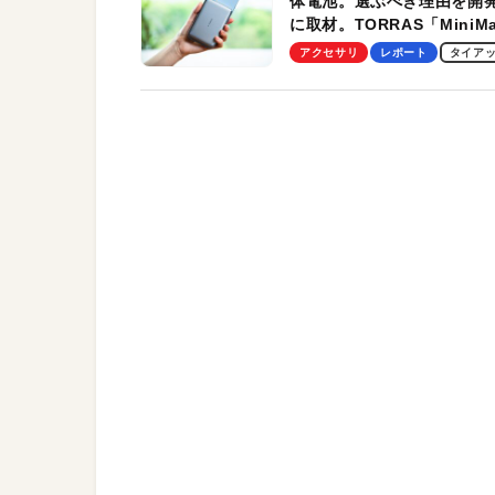
体電池。選ぶべき理由を開
に取材。TORRAS「MiniM
Pro」の実機レビューも
アクセサリ
レポート
タイア