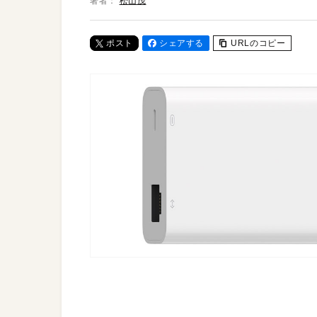
著者：
松山茂
ポスト
シェアする
URLのコピー