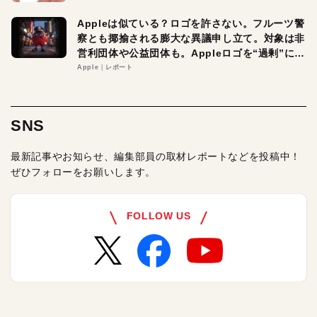
Appleは似ている？ロゴを許さない。フルーツ警
察とも揶揄される膨大な異議申し立て。対象は非
営利団体や公益団体も。Appleロゴを“過剰”に守
る理由とは
Apple
レポート
SNS
最新記事やお知らせ、編集部員の取材レポートなどを投稿中！
ぜひフォローをお願いします。
FOLLOW US