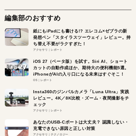
編集部のおすすめ
紙にもiPadにも書ける!? エレコム×ゼブラの新
発想ペン「スタイラスツーウェイ」レビュー。持
ち替え不要がラクすぎた！
アクセサリ
レポート
iOS 27（ベータ版）を試す。Siri AI、ショート
カットの自動作成ほか、期待大の便利機能5選。
iPhoneがAIの入り口になる未来はすぐそこ！
OS
レポート
Insta360のジンバルカメラ「Luna Ultra」実践
レビュー。4K／8K比較・ズーム・夜間撮影をチ
ェック
アクセサリ
レポート
あなたのUSB-Cポートは大丈夫？ 認識しない・
充電できない原因と正しい対策
アクセサリ
テクノロジー