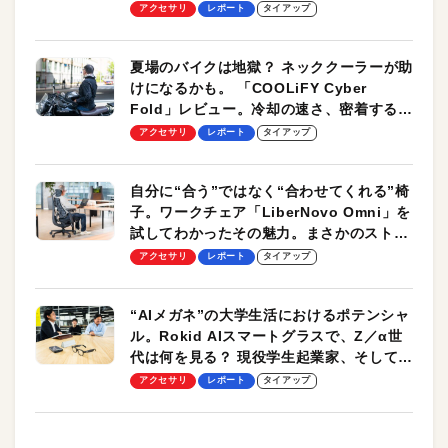
ーも
アクセサリ
レポート
タイアップ
夏場のバイクは地獄？ ネッククーラーが助
けになるかも。 「COOLiFY Cyber
Fold」レビュー。冷却の速さ、密着する冷
却プレート、シンプルな操作性がグッド！
アクセサリ
レポート
タイアップ
自分に“合う”ではなく“合わせてくれる”椅
子。ワークチェア「LiberNovo Omni」を
試してわかったその魅力。まさかのストレ
ッチ機能も搭載
アクセサリ
レポート
タイアップ
“AIメガネ”の大学生活におけるポテンシャ
ル。Rokid AIスマートグラスで、Z／α世
代は何を見る？ 現役学生起業家、そして教
授による体験会レポート【PR】
アクセサリ
レポート
タイアップ