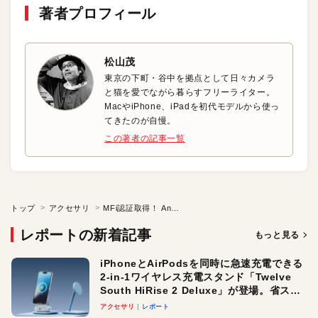
著者プロフィール
松山茂
東京の下町・谷中を拠点として日々カメラ
と猫を愛でながら暮らすフリーライター。
MacやiPhone、iPadを初代モデルから使っ
てきたのが自慢。
この著者の記事一覧
トップ
アクセサリ
MFi認証取得！ AnkerのUSB-C & Lightningケーブル
レポートの新着記事
もっと見る
iPhoneとAirPodsを同時に急速充電できる
2-in-1ワイヤレス充電スタンド「Twelve
South HiRise 2 Deluxe」が登場。省スペ
ースでおしゃれに充電したい人にオスス
アクセサリ
レポート
メ！