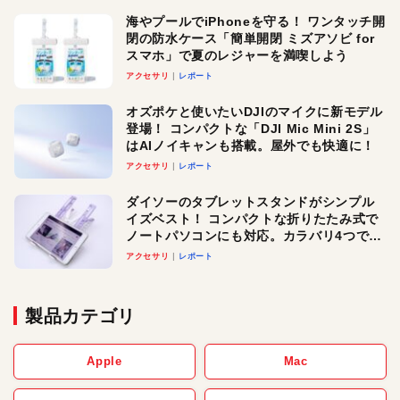
海やプールでiPhoneを守る！ ワンタッチ開
閉の防水ケース「簡単開閉 ミズアソビ for
スマホ」で夏のレジャーを満喫しよう
アクセサリ
レポート
オズポケと使いたいDJIのマイクに新モデル
登場！ コンパクトな「DJI Mic Mini 2S」
はAIノイキャンも搭載。屋外でも快適に！
アクセサリ
レポート
ダイソーのタブレットスタンドがシンプル
イズベスト！ コンパクトな折りたたみ式で
ノートパソコンにも対応。カラバリ4つで選
べる楽しさも
アクセサリ
レポート
製品カテゴリ
Apple
Mac