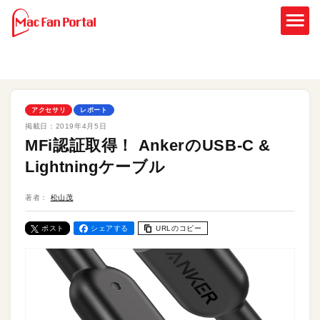
アクセサリ
レポート
掲載日：
2019年4月5日
MFi認証取得！ AnkerのUSB-C &
Lightningケーブル
著者：
松山茂
ポスト
シェアする
URLのコピー