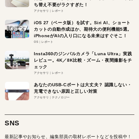
ち替え不要がラクすぎた！
アクセサリ
レポート
iOS 27（ベータ版）を試す。Siri AI、ショート
カットの自動作成ほか、期待大の便利機能5選。
iPhoneがAIの入り口になる未来はすぐそこ！
OS
レポート
Insta360のジンバルカメラ「Luna Ultra」実践
レビュー。4K／8K比較・ズーム・夜間撮影をチ
ェック
アクセサリ
レポート
あなたのUSB-Cポートは大丈夫？ 認識しない・
充電できない原因と正しい対策
アクセサリ
テクノロジー
SNS
最新記事やお知らせ、編集部員の取材レポートなどを投稿中！