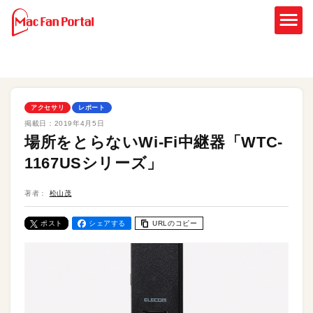
アクセサリ
レポート
掲載日：
2019年4月5日
場所をとらないWi-Fi中継器「WTC-
1167USシリーズ」
著者：
松山茂
ポスト
シェアする
URLのコピー