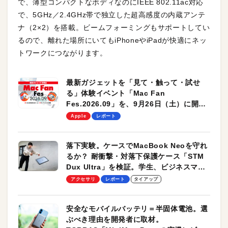
で、薄型コンパクトなボディなのにIEEE 802.11ac対応
で、5GHz／2.4GHz帯で独立した超高感度の内蔵アンテ
ナ（2×2）を搭載。ビームフォーミングもサポートしてい
るので、離れた場所にいてもiPhoneやiPadが快適にネッ
トワークにつながります。
最新ガジェットを「見て・触って・試せ
る」体験イベント「Mac Fan
Fes.2026.09」を、9月26日（土）に開催
します！
Apple
レポート
落下実験。ケースでMacBook Neoを守れ
るか？ 耐衝撃・対落下保護ケース「STM
Dux Ultra」を検証。学生、ビジネスマン
のモバイルユースに最適！
アクセサリ
レポート
タイアップ
安全なモバイルバッテリ＝半固体電池。選
ぶべき理由を開発者に取材。