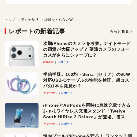
トップ
アクセサリ
場所をとらないWi-Fi中継器「WTC-1167USシリーズ」
レポートの新着記事
もっと見る
次期iPhoneのカメラを考察。ナイトモード
の画質が大幅アップ？ 望遠カメラのフォー
カスがさらにシャープに？
iPhone
レポート
半信半疑。100均・Seria（セリア）の60W
対応USB-Cケーブルの性能を検証。超コス
パの1本を発見か？
アクセサリ
レポート
iPhoneとAirPodsを同時に急速充電できる
2-in-1ワイヤレス充電スタンド「Twelve
South HiRise 2 Deluxe」が登場。省スペ
ースでおしゃれに充電したい人にオスス
アクセサリ
レポート
メ！
海やプールでiPhoneを守る！ ワンタッチ開