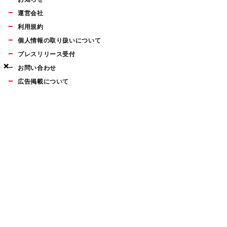
運営会社
利用規約
個人情報の取り扱いについて
プレスリリース受付
×
×
×
お問い合わせ
広告掲載について
マイナビBOOKS
Mac Fan Portalの人気記事ランキングやおすすめ記事、編集部
員によるコラムなどをまとめたメールマガジンを毎週金曜日に
配信します。お気軽にご登録ください。
Mac Fan メールマガジン
無料登録はこちら