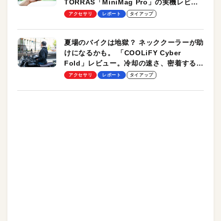
TORRAS「MiniMag Pro」の実機レビュ
ーも
アクセサリ
レポート
タイアップ
夏場のバイクは地獄？ ネッククーラーが助
けになるかも。 「COOLiFY Cyber
Fold」レビュー。冷却の速さ、密着する冷
却プレート、シンプルな操作性がグッド！
アクセサリ
レポート
タイアップ