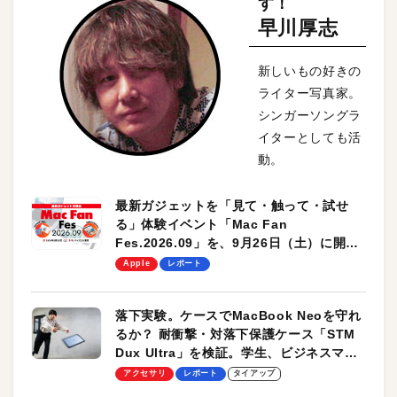
す！
早川厚志
新しいもの好きの
ライター写真家。
シンガーソングラ
イターとしても活
動。
最新ガジェットを「見て・触って・試せ
る」体験イベント「Mac Fan
Fes.2026.09」を、9月26日（土）に開催
します！
Apple
レポート
落下実験。ケースでMacBook Neoを守れ
るか？ 耐衝撃・対落下保護ケース「STM
Dux Ultra」を検証。学生、ビジネスマン
のモバイルユースに最適！
アクセサリ
レポート
タイアップ