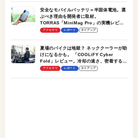
安全なモバイルバッテリ＝半固体電池。選
ぶべき理由を開発者に取材。
TORRAS「MiniMag Pro」の実機レビュ
ーも
アクセサリ
レポート
タイアップ
夏場のバイクは地獄？ ネッククーラーが助
けになるかも。 「COOLiFY Cyber
Fold」レビュー。冷却の速さ、密着する冷
却プレート、シンプルな操作性がグッド！
アクセサリ
レポート
タイアップ