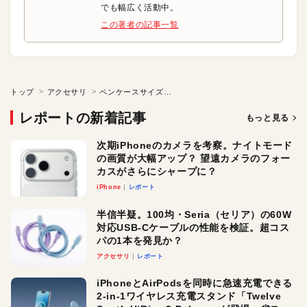
でも幅広く活動中。
この著者の記事一覧
トップ
アクセサリ
ペンケースサイズになるBluetoothキーボード「DN-915443」
レポートの新着記事
もっと見る
次期iPhoneのカメラを考察。ナイトモード
の画質が大幅アップ？ 望遠カメラのフォー
カスがさらにシャープに？
iPhone
レポート
半信半疑。100均・Seria（セリア）の60W
対応USB-Cケーブルの性能を検証。超コス
パの1本を発見か？
アクセサリ
レポート
iPhoneとAirPodsを同時に急速充電できる
2-in-1ワイヤレス充電スタンド「Twelve