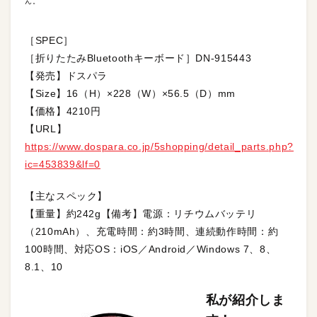
ん。
［SPEC］
［折りたたみBluetoothキーボード］DN-915443
【発売】ドスパラ
【Size】16（H）×228（W）×56.5（D）mm
【価格】4210円
【URL】
https://www.dospara.co.jp/5shopping/detail_parts.php?
ic=453839&lf=0
【主なスペック】
【重量】約242g【備考】電源：リチウムバッテリ
（210mAh）、充電時間：約3時間、連続動作時間：約
100時間、対応OS：iOS／Android／Windows 7、8、
8.1、10
私が紹介しま