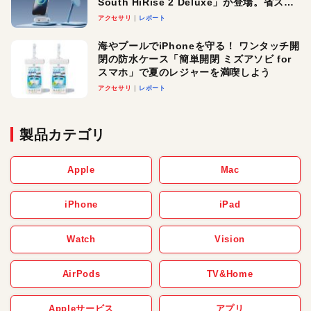
South HiRise 2 Deluxe」が登場。省スペ
ースでおしゃれに充電したい人にオスス
アクセサリ
レポート
メ！
海やプールでiPhoneを守る！ ワンタッチ開
閉の防水ケース「簡単開閉 ミズアソビ for
スマホ」で夏のレジャーを満喫しよう
アクセサリ
レポート
製品カテゴリ
Apple
Mac
iPhone
iPad
Watch
Vision
AirPods
TV&Home
Appleサービス
アプリ