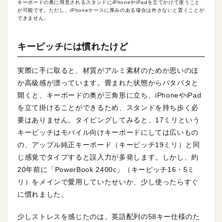
キーボードの奥に用意されるスタンドにiPhoneやiPadを立てかけて使うこと
が可能です。ただし、iPhoneケースに厚みのある場合は外さないと置くことが
できません。
キーピッチには慣れたけど
実際に手に取ると、材質がアルミ素材のためか思いのほ
か高級感が漂っています。畳まれた状態からパタパタと
開くと、キーボードの奥が三角形に立ち、iPhoneやiPad
を立て掛けることができるため、スタンドを持ち歩く必
要はありません。タイピングしてみると、17ミリという
キーピッチはモバイル向けキーボードにしては広いもの
の、アップル純正キーボード（キーピッチ19ミリ）と同
じ感覚でタイプすると誤入力が多発します。しかし、約
20年前に「PowerBook 2400c」（キーピッチ16・5ミ
リ）をメインで愛用していたせいか、少し使ったらすぐ
に慣れました。
少しストレスを感じたのは、英語配列の58キー仕様のた