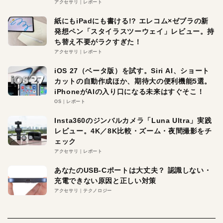
アクセサリ
レポート
紙にもiPadにも書ける!? エレコム×ゼブラの新
発想ペン「スタイラスツーウェイ」レビュー。持
ち替え不要がラクすぎた！
アクセサリ
レポート
iOS 27（ベータ版）を試す。Siri AI、ショート
カットの自動作成ほか、期待大の便利機能5選。
iPhoneがAIの入り口になる未来はすぐそこ！
OS
レポート
Insta360のジンバルカメラ「Luna Ultra」実践
レビュー。4K／8K比較・ズーム・夜間撮影をチ
ェック
アクセサリ
レポート
あなたのUSB-Cポートは大丈夫？ 認識しない・
充電できない原因と正しい対策
アクセサリ
テクノロジー