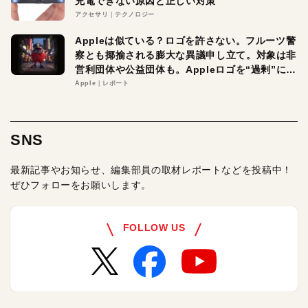
充電できない原因と正しい対策
アクセサリ
テクノロジー
Appleは似ている？ロゴを許さない。フルーツ警
察とも揶揄される膨大な異議申し立て。対象は非
営利団体や公益団体も。Appleロゴを“過剰”に守
る理由とは
Apple
レポート
SNS
最新記事やお知らせ、編集部員の取材レポートなどを投稿中！
ぜひフォローをお願いします。
FOLLOW US