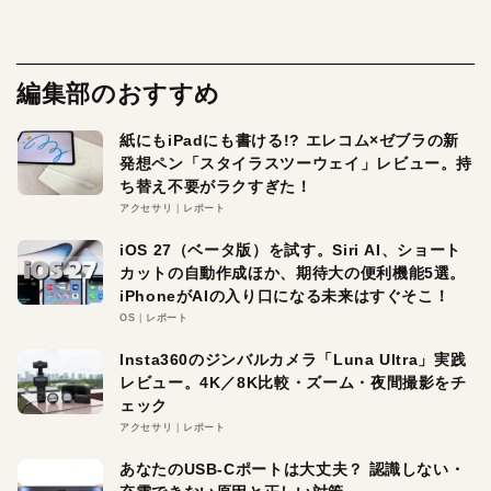
編集部のおすすめ
紙にもiPadにも書ける!? エレコム×ゼブラの新
発想ペン「スタイラスツーウェイ」レビュー。持
ち替え不要がラクすぎた！
アクセサリ
レポート
iOS 27（ベータ版）を試す。Siri AI、ショート
カットの自動作成ほか、期待大の便利機能5選。
iPhoneがAIの入り口になる未来はすぐそこ！
OS
レポート
Insta360のジンバルカメラ「Luna Ultra」実践
レビュー。4K／8K比較・ズーム・夜間撮影をチ
ェック
アクセサリ
レポート
あなたのUSB-Cポートは大丈夫？ 認識しない・