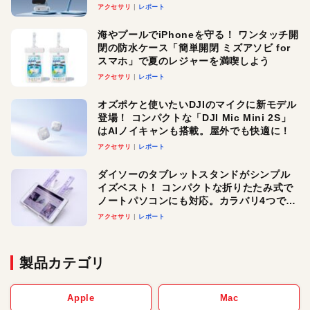
ースでおしゃれに充電したい人にオスス
アクセサリ
レポート
メ！
海やプールでiPhoneを守る！ ワンタッチ開
閉の防水ケース「簡単開閉 ミズアソビ for
スマホ」で夏のレジャーを満喫しよう
アクセサリ
レポート
オズポケと使いたいDJIのマイクに新モデル
登場！ コンパクトな「DJI Mic Mini 2S」
はAIノイキャンも搭載。屋外でも快適に！
アクセサリ
レポート
ダイソーのタブレットスタンドがシンプル
イズベスト！ コンパクトな折りたたみ式で
ノートパソコンにも対応。カラバリ4つで選
べる楽しさも
アクセサリ
レポート
製品カテゴリ
Apple
Mac