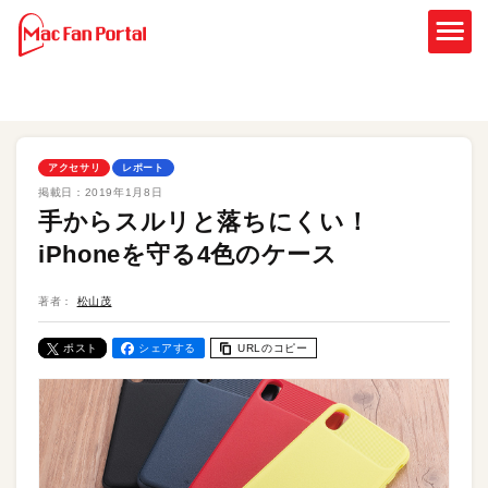
アクセサリ
レポート
掲載日：
2019年1月8日
手からスルリと落ちにくい！
iPhoneを守る4色のケース
著者：
松山茂
ポスト
シェアする
URLのコピー