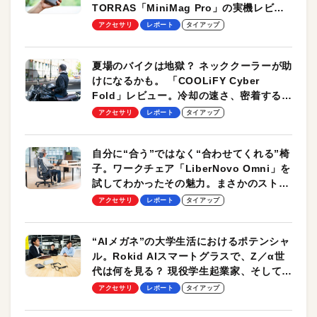
TORRAS「MiniMag Pro」の実機レビュ
ーも
アクセサリ
レポート
タイアップ
夏場のバイクは地獄？ ネッククーラーが助
けになるかも。 「COOLiFY Cyber
Fold」レビュー。冷却の速さ、密着する冷
却プレート、シンプルな操作性がグッド！
アクセサリ
レポート
タイアップ
自分に“合う”ではなく“合わせてくれる”椅
子。ワークチェア「LiberNovo Omni」を
試してわかったその魅力。まさかのストレ
ッチ機能も搭載
アクセサリ
レポート
タイアップ
“AIメガネ”の大学生活におけるポテンシャ
ル。Rokid AIスマートグラスで、Z／α世
代は何を見る？ 現役学生起業家、そして教
授による体験会レポート【PR】
アクセサリ
レポート
タイアップ