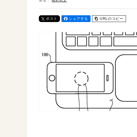
著者：
牧野武文
ポスト
シェアする
URLのコピー