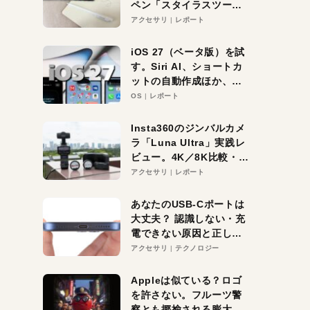
ペン「スタイラスツーウ
ェイ」レビュー。持ち替
アクセサリ
レポート
え不要がラクすぎた！
iOS 27（ベータ版）を試
す。Siri AI、ショートカ
ットの自動作成ほか、期
待大の便利機能5選。
OS
レポート
iPhoneがAIの入り口にな
る未来はすぐそこ！
Insta360のジンバルカメ
ラ「Luna Ultra」実践レ
ビュー。4K／8K比較・ズ
ーム・夜間撮影をチェッ
アクセサリ
レポート
ク
あなたのUSB-Cポートは
大丈夫？ 認識しない・充
電できない原因と正しい
対策
アクセサリ
テクノロジー
Appleは似ている？ロゴ
を許さない。フルーツ警
察とも揶揄される膨大な