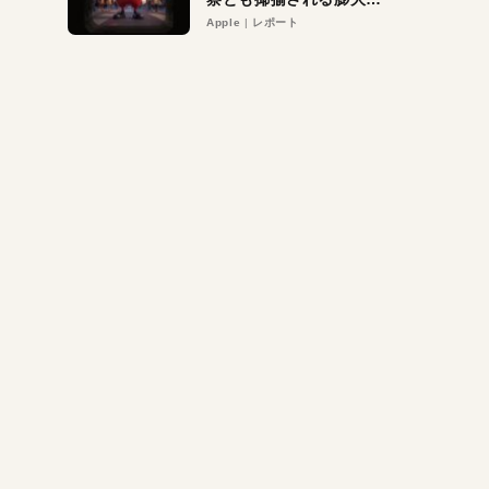
異議申し立て。対象は非
Apple
レポート
営利団体や公益団体も。
Appleロゴを“過剰”に守
る理由とは