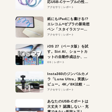
応USB-Cケーブルの性能
を検証。超コスパの1本を
アクセサリ
レポート
発見か？
紙にもiPadにも書ける!?
エレコム×ゼブラの新発想
ペン「スタイラスツーウ
ェイ」レビュー。持ち替
アクセサリ
レポート
え不要がラクすぎた！
iOS 27（ベータ版）を試
す。Siri AI、ショートカ
ットの自動作成ほか、期
待大の便利機能5選。
OS
レポート
iPhoneがAIの入り口にな
る未来はすぐそこ！
Insta360のジンバルカメ
ラ「Luna Ultra」実践レ
ビュー。4K／8K比較・ズ
ーム・夜間撮影をチェッ
アクセサリ
レポート
ク
あなたのUSB-Cポートは
大丈夫？ 認識しない・充
電できない原因と正しい