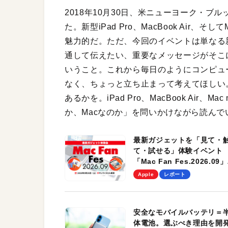
2018年10月30日、米ニューヨーク・ブ
た。新型iPad Pro、MacBook Air、そ
魅力的だ。ただ、今回のイベントは単なる新
通して伝えたい、重要なメッセージがそこに
いうこと。これから毎日のようにコンピュ
なく、ちょっと立ち止まって考えてほしい
あるかを。iPad Pro、MacBook Air
か、Macなのか」を問いかけながら読んで
最新ガジェットを「見て・
て・試せる」体験イベント
「Mac Fan Fes.2026.09」
を、9月26日（土）に開催
Apple
レポート
す！
安全なモバイルバッテリ＝
体電池。選ぶべき理由を開