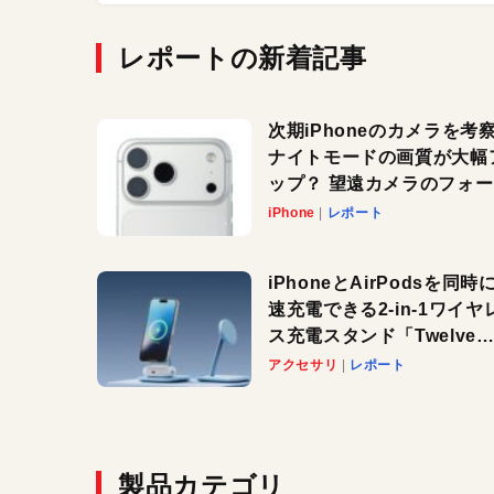
レポートの新着記事
次期iPhoneのカメラを考
ナイトモードの画質が大幅
ップ？ 望遠カメラのフォ
スがさらにシャープに？
iPhone
レポート
iPhoneとAirPodsを同時
速充電できる2-in-1ワイヤ
ス充電スタンド「Twelve
South HiRise 2 Deluxe
アクセサリ
レポート
登場。省スペースでおしゃ
に充電したい人にオススメ
製品カテゴリ