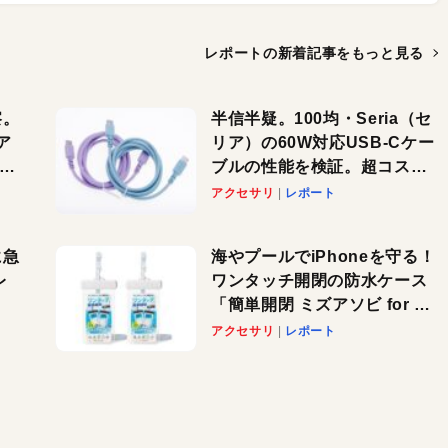
レポートの新着記事を
もっと見る
察。
半信半疑。100均・Seria（セ
ア
リア）の60W対応USB-Cケー
ーカ
ブルの性能を検証。超コスパ
の1本を発見か？
アクセサリ
レポート
に急
海やプールでiPhoneを守る！
レ
ワンタッチ開閉の防水ケース
「簡単開閉 ミズアソビ for ス
」が
マホ」で夏のレジャーを満喫
アクセサリ
レポート
れ
しよう
！