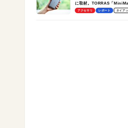
に取材。TORRAS「MiniM
Pro」の実機レビューも
アクセサリ
レポート
タイア