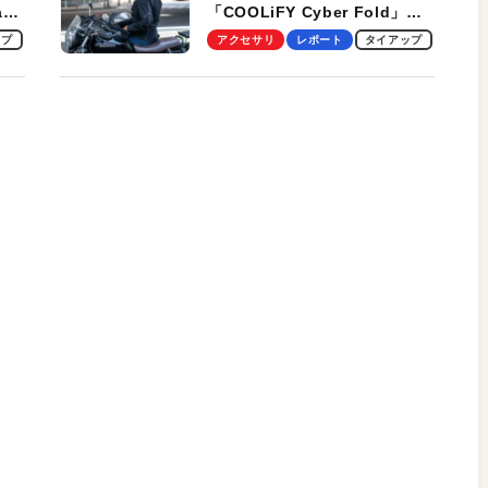
ag
「COOLiFY Cyber Fold」レ
ビュー。冷却の速さ、密着する
ップ
アクセサリ
レポート
タイアップ
冷却プレート、シンプルな操作
性がグッド！