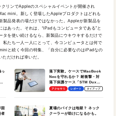
ルックリンでAppleのスペシャルイベントが開催され
してMac mini。新しく登場したAppleプロダクトはどれも
製品発表の場だけではなかった。Appleが新製品を
はあった。それは、“iPadもコンピュータである”と
ータを使い続けるなら、新製品にウキウキするだけで
。私たち一人一人にとって、今コンピュータとは何で
、Mac miniと続く今回の特集、「自分に必要なのはiPadなの
いただければ幸いだ。
触っ
落下実験。ケースでMacBook
Neoを守れるか？ 耐衝撃・対
落下保護ケース「STM Dux
しま
Ultra」を検証。学生、ビジネ
アクセサリ
レポート
タイアップ
スマンのモバイルユースに最
適！
半固
夏場のバイクは地獄？ ネック
発者
クーラーが助けになるかも。