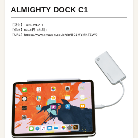
ALMIGHTY DOCK C1
【発売】TUNEWEAR
【価格】8315円（税別）
【URL】
https://www.amazon.co.jp/dp/B01MYMKTZW/?