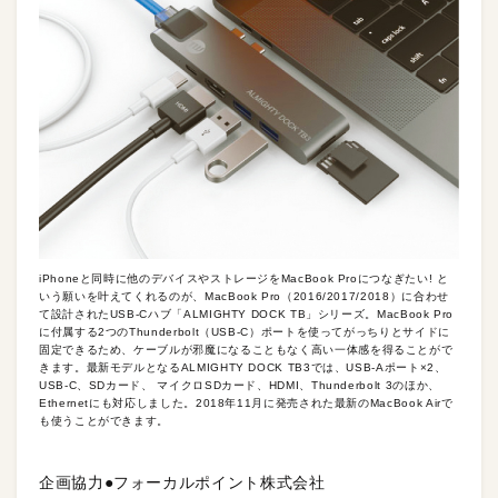
iPhoneと同時に他のデバイスやストレージをMacBook Proにつなぎたい! と
いう願いを叶えてくれるのが、MacBook Pro（2016/2017/2018）に合わせ
て設計されたUSB-Cハブ「ALMIGHTY DOCK TB」シリーズ。MacBook Pro
に付属する2つのThunderbolt（USB-C）ポートを使ってがっちりとサイドに
固定できるため、ケーブルが邪魔になることもなく高い一体感を得ることがで
きます。最新モデルとなるALMIGHTY DOCK TB3では、USB-Aポート×2、
USB-C、SDカード、 マイクロSDカード、HDMI、Thunderbolt 3のほか、
Ethernetにも対応しました。2018年11月に発売された最新のMacBook Airで
も使うことができます。
企画協力●フォーカルポイント株式会社