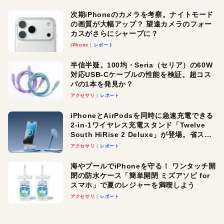
次期iPhoneのカメラを考察。ナイトモード
の画質が大幅アップ？ 望遠カメラのフォー
カスがさらにシャープに？
iPhone
レポート
半信半疑。100均・Seria（セリア）の60W
対応USB-Cケーブルの性能を検証。超コス
パの1本を発見か？
アクセサリ
レポート
iPhoneとAirPodsを同時に急速充電できる
2-in-1ワイヤレス充電スタンド「Twelve
South HiRise 2 Deluxe」が登場。省スペ
ースでおしゃれに充電したい人にオスス
アクセサリ
レポート
メ！
海やプールでiPhoneを守る！ ワンタッチ開
閉の防水ケース「簡単開閉 ミズアソビ for
スマホ」で夏のレジャーを満喫しよう
アクセサリ
レポート