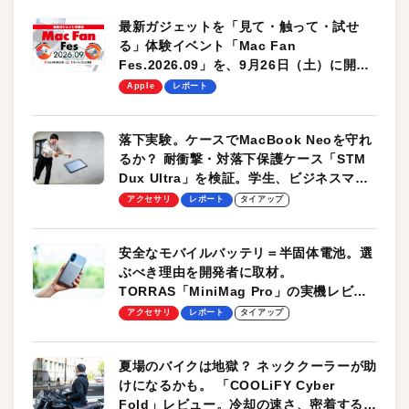
最新ガジェットを「見て・触って・試せ
る」体験イベント「Mac Fan
Fes.2026.09」を、9月26日（土）に開催
します！
Apple
レポート
落下実験。ケースでMacBook Neoを守れ
るか？ 耐衝撃・対落下保護ケース「STM
Dux Ultra」を検証。学生、ビジネスマン
のモバイルユースに最適！
アクセサリ
レポート
タイアップ
安全なモバイルバッテリ＝半固体電池。選
ぶべき理由を開発者に取材。
TORRAS「MiniMag Pro」の実機レビュ
ーも
アクセサリ
レポート
タイアップ
夏場のバイクは地獄？ ネッククーラーが助
けになるかも。 「COOLiFY Cyber
Fold」レビュー。冷却の速さ、密着する冷