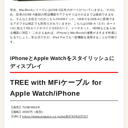
現在、MacBookシリーズにはUSB-C以外のポートがついていません。そのた
め、従来のUSB-A接続の周辺機器やアクセサリはそのままでは接続できませ
ん。そんなとき役立つのがこちらのUSBドック。USB-CをUSB-Aに変換でき
るアダプタは純正でも別売りされていますが、こちらはUSB-A（3.0）ポート
×3に加えてSDカードやマイクロSDカード、イーサネット、HDMIなどあらゆ
る機器に対応！ これさえあれば、iPhoneとMacBookの連携がますます快適に
なるでしょう。非公式ですが、iPad Proでも一部機能を使用することが可能で
す。
iPhoneとApple Watchをスタイリッシュに
ディスプレイ
TREE with MFiケーブル for
Apple Watch/iPhone
【発売】TUNEWEAR
【価格】4980円（税別）
【URL】
https://www.amazon.co.jp/dp/B07KF6S5TS?