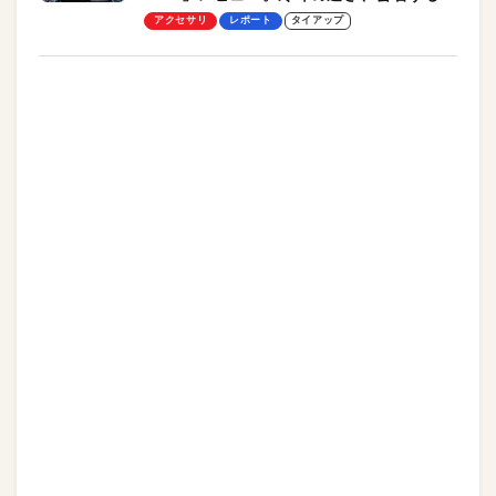
却プレート、シンプルな操作性がグッド！
アクセサリ
レポート
タイアップ