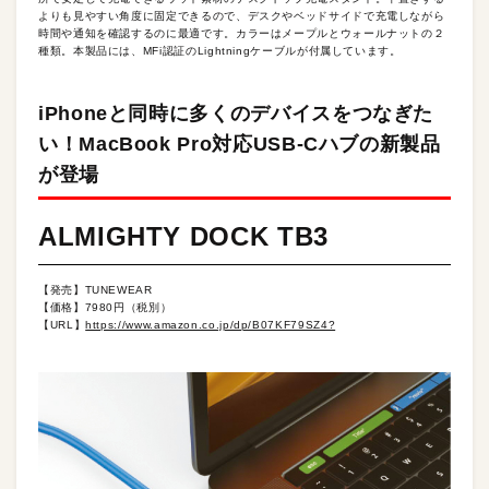
よりも見やすい角度に固定できるので、デスクやベッドサイドで充電しながら
時間や通知を確認するのに最適です。カラーはメープルとウォールナットの２
種類。本製品には、MFi認証のLightningケーブルが付属しています。
iPhoneと同時に多くのデバイスをつなぎた
い！MacBook Pro対応USB-Cハブの新製品
が登場
ALMIGHTY DOCK TB3
【発売】TUNEWEAR
【価格】7980円（税別）
【URL】
https://www.amazon.co.jp/dp/B07KF79SZ4?