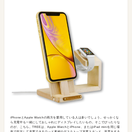
iPhoneとApple Watchの両方を愛用している人は多いでしょう。せっかくな
ら充電中も一緒にしておしゃれにディスプレイしたいもの。そこでぴったりな
のが、こちら。TREEは、Apple WatchとiPhone、またはiPad miniを同じ場
所で安定して充電できるウッド素材のデスクトップ充電スタンド。平置きする