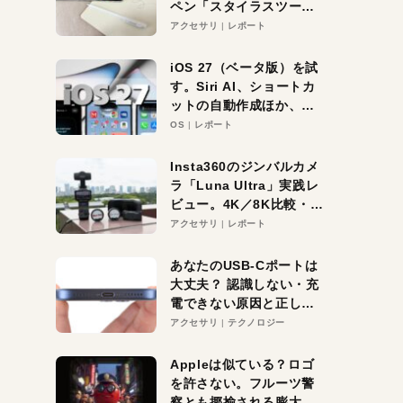
ペン「スタイラスツーウ
ェイ」レビュー。持ち替
アクセサリ
レポート
え不要がラクすぎた！
iOS 27（ベータ版）を試
す。Siri AI、ショートカ
ットの自動作成ほか、期
待大の便利機能5選。
OS
レポート
iPhoneがAIの入り口にな
る未来はすぐそこ！
Insta360のジンバルカメ
ラ「Luna Ultra」実践レ
ビュー。4K／8K比較・ズ
ーム・夜間撮影をチェッ
アクセサリ
レポート
ク
あなたのUSB-Cポートは
大丈夫？ 認識しない・充
電できない原因と正しい
対策
アクセサリ
テクノロジー
Appleは似ている？ロゴ
を許さない。フルーツ警
察とも揶揄される膨大な