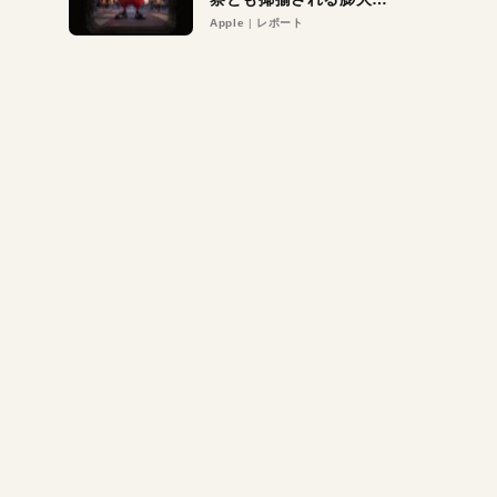
異議申し立て。対象は非
Apple
レポート
営利団体や公益団体も。
Appleロゴを“過剰”に守
る理由とは