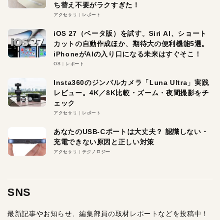
ち替え不要がラクすぎた！
アクセサリ
レポート
iOS 27（ベータ版）を試す。Siri AI、ショート
カットの自動作成ほか、期待大の便利機能5選。
iPhoneがAIの入り口になる未来はすぐそこ！
OS
レポート
Insta360のジンバルカメラ「Luna Ultra」実践
レビュー。4K／8K比較・ズーム・夜間撮影をチ
ェック
アクセサリ
レポート
あなたのUSB-Cポートは大丈夫？ 認識しない・
充電できない原因と正しい対策
アクセサリ
テクノロジー
SNS
最新記事やお知らせ、編集部員の取材レポートなどを投稿中！