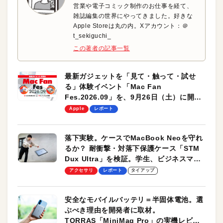
営業や電子コミック制作のお仕事を経て、
雑誌編集の世界にやってきました。好きな
Apple Storeは丸の内。Xアカウント：＠
t_sekiguchi_
この著者の記事一覧
最新ガジェットを「見て・触って・試せ
る」体験イベント「Mac Fan
Fes.2026.09」を、9月26日（土）に開催
します！
Apple
レポート
落下実験。ケースでMacBook Neoを守れ
るか？ 耐衝撃・対落下保護ケース「STM
Dux Ultra」を検証。学生、ビジネスマン
のモバイルユースに最適！
アクセサリ
レポート
タイアップ
安全なモバイルバッテリ＝半固体電池。選
ぶべき理由を開発者に取材。
TORRAS「MiniMag Pro」の実機レビュ