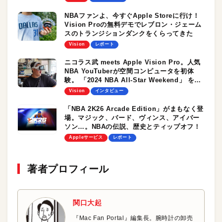
NBAファンよ、今すぐApple Storeに行け！
Vision Proの無料デモでレブロン・ジェーム
スのトランジションダンクをくらってきた
Vision
レポート
ニコラス武 meets Apple Vision Pro。人気
NBA YouTuberが空間コンピュータを初体
験。 「2024 NBA All-Star Weekend」 を観
て、驚いて、何を語る？
Vision
インタビュー
「NBA 2K26 Arcade Edition」がまもなく登
場。マジック、バード、ヴィンス、アイバー
ソン…。NBAの伝説、歴史とティップオフ！
Appleサービス
レポート
著者プロフィール
関口大起
『Mac Fan Portal』編集長。腕時計の卸売