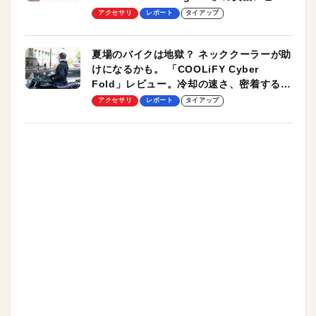
ーも
アクセサリ
レポート
タイアップ
夏場のバイクは地獄？ ネッククーラーが助
けになるかも。 「COOLiFY Cyber
Fold」レビュー。冷却の速さ、密着する冷
却プレート、シンプルな操作性がグッド！
アクセサリ
レポート
タイアップ