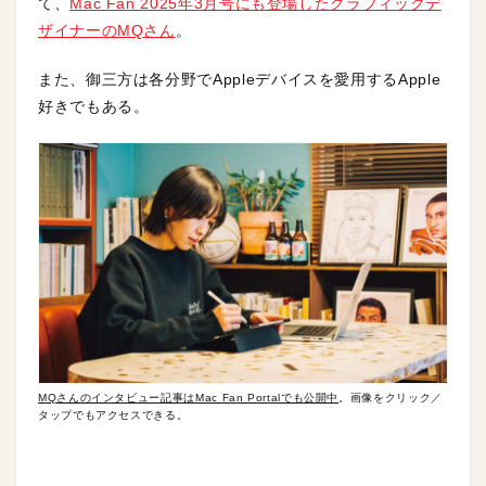
て、
Mac Fan 2025年3月号にも登場したグラフィックデ
ザイナーのMQさん
。
また、御三方は各分野でAppleデバイスを愛用するApple
好きでもある。
MQさんのインタビュー記事はMac Fan Portalでも公開中
。画像をクリック／
タップでもアクセスできる。