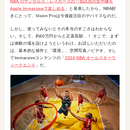
NBA ロサンゼルス・レイカーズの一部試合の生中継を
Apple Immersiveで楽しめる
」と発表したから。NBA好
きにとって、Vision Proは今後超注目のデバイスなのだ。
しかし、使ってみないとその本当のすごさはわからな
い。そして、約60万円からと正直高額…！ そこで、まず
は体験の場を設けようというわけ。お試しいただいたの
は、基本的な操作と「環境」、空間写真／ビデオ、そし
てImmarsiveコンテンツの「
2024 NBA オールスターウ
ィークエンド
」だ。