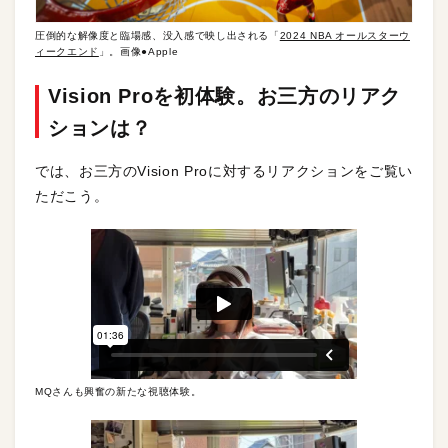
圧倒的な解像度と臨場感、没入感で映し出される「
2024 NBA オールスターウ
ィークエンド
」。画像●Apple
Vision Proを初体験。お三方のリアク
ションは？
では、お三方のVision Proに対するリアクションをご覧い
ただこう。
MQさんも興奮の新たな視聴体験。