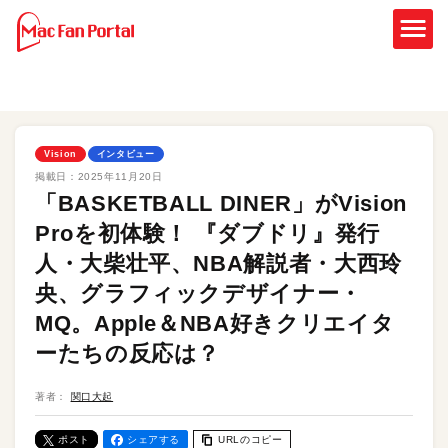
Vision
インタビュー
掲載日：
2025年11月20日
「BASKETBALL DINER」がVision
Proを初体験！ 『ダブドリ』発行
人・大柴壮平、NBA解説者・大西玲
央、グラフィックデザイナー・
MQ。Apple＆NBA好きクリエイタ
ーたちの反応は？
著者：
関口大起
ポスト
シェアする
URLのコピー