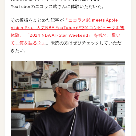
YouTuberのニコラス武さんに体験いただいた。
その模様をまとめた記事が
「ニコラス武 meets Apple
Vision Pro。人気NBA YouTuberが空間コンピュータを初
体験。 「2024 NBA All-Star Weekend」 を観て、驚い
て、何を語る？」
。未読の方はぜひチェックしていただ
きたい。