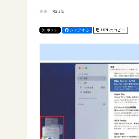
著者：
松山茂
ポスト
シェアする
URLのコピー