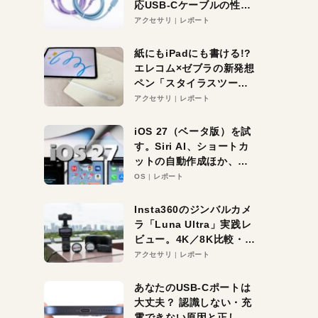
応USB-Cケーブルの性能
を検証。超コスパの1本を
アクセサリ
レポート
発見か？
紙にもiPadにも書ける!?
エレコム×ゼブラの新発想
ペン「スタイラスツーウ
ェイ」レビュー。持ち替
アクセサリ
レポート
え不要がラクすぎた！
iOS 27（ベータ版）を試
す。Siri AI、ショートカ
ットの自動作成ほか、期
待大の便利機能5選。
OS
レポート
iPhoneがAIの入り口にな
る未来はすぐそこ！
Insta360のジンバルカメ
ラ「Luna Ultra」実践レ
ビュー。4K／8K比較・ズ
ーム・夜間撮影をチェッ
アクセサリ
レポート
ク
あなたのUSB-Cポートは
大丈夫？ 認識しない・充
電できない原因と正しい