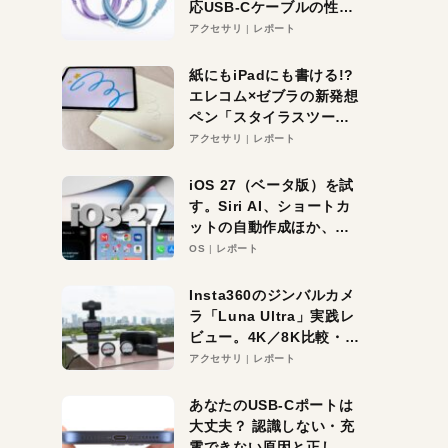
応USB-Cケーブルの性能
を検証。超コスパの1本を
アクセサリ
レポート
発見か？
紙にもiPadにも書ける!?
エレコム×ゼブラの新発想
ペン「スタイラスツーウ
ェイ」レビュー。持ち替
アクセサリ
レポート
え不要がラクすぎた！
iOS 27（ベータ版）を試
す。Siri AI、ショートカ
ットの自動作成ほか、期
待大の便利機能5選。
OS
レポート
iPhoneがAIの入り口にな
る未来はすぐそこ！
Insta360のジンバルカメ
ラ「Luna Ultra」実践レ
ビュー。4K／8K比較・ズ
ーム・夜間撮影をチェッ
アクセサリ
レポート
ク
あなたのUSB-Cポートは
大丈夫？ 認識しない・充
電できない原因と正しい