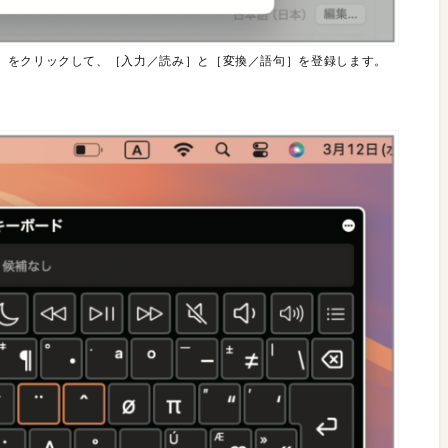
］をクリックして、［入力／読み］と［変換／語句］を登録します。