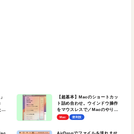
機」
【超基本】Macのショートカッ
動
ト詰め合わせ。ウインドウ操作
た活
をマウスレスで／Macのやりす
化バ
ぎ効率化バイブル
Mac
便利技
ac
AirDropでファイルを送れませ