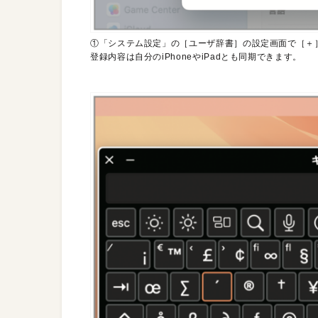
①「システム設定」の［ユーザ辞書］の設定画面で［＋
登録内容は自分のiPhoneやiPadとも同期できます。