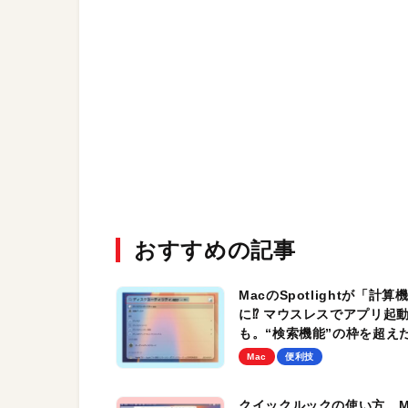
おすすめの記事
MacのSpotlightが「計算
に⁉︎ マウスレスでアプリ起
も。“検索機能”の枠を超え
用法／Macのやりすぎ効率
Mac
便利技
イブル
クイックルックの使い方。M