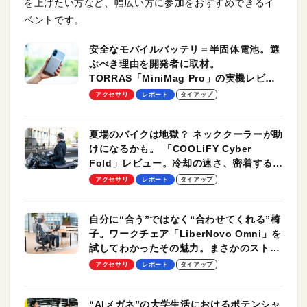
を上げたい方など、幅広い方に参加をおすすめできるイ
ベントです。
安全なモバイルバッテリ＝半固体電池。選
ぶべき理由を開発者に取材。
TORRAS「MiniMag Pro」の実機レビュ
ーも
アクセサリ
レポート
タイアップ
夏場のバイクは地獄？ ネッククーラーが助
けになるかも。 「COOLiFY Cyber
Fold」レビュー。冷却の速さ、密着する冷
却プレート、シンプルな操作性がグッド！
アクセサリ
レポート
タイアップ
自分に“合う”ではなく“合わせてくれる”椅
子。ワークチェア「LiberNovo Omni」を
試してわかったその魅力。まさかのストレ
ッチ機能も搭載
アクセサリ
レポート
タイアップ
“AIメガネ”の大学生活におけるポテンシャ