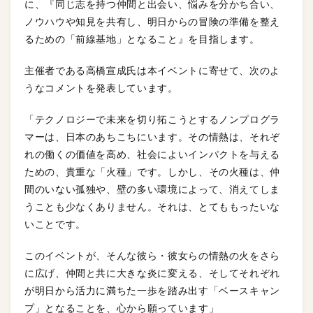
に、『同じ志を持つ仲間と出会い、悩みを分かち合い、
ノウハウや知見を共有し、明日からの冒険の準備を整え
るための「前線基地」となること』を目指します。
主催者である高橋宣成氏は本イベントに寄せて、次のよ
うなコメントを発表しています。
「テクノロジーで未来を切り拓こうとするノンプログラ
マーは、日本のあちこちにいます。その情熱は、それぞ
れの働くの価値を高め、社会によいインパクトを与える
ための、貴重な「火種」です。しかし、その火種は、仲
間のいない孤独や、壁の多い環境によって、消えてしま
うことも少なくありません。それは、とてももったいな
いことです。
このイベントが、そんな彼ら・彼女らの情熱の火をさら
に広げ、仲間と共に大きな炎に変える、そしてそれぞれ
が明日から活力に満ちた一歩を踏み出す「ベースキャン
プ」となることを、心から願っています」