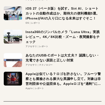
iOS 27（ベータ版）を試す。Siri AI、ショート
カットの自動作成ほか、期待大の便利機能5選。
iPhoneがAIの入り口になる未来はすぐそこ！
OS
レポート
Insta360のジンバルカメラ「Luna Ultra」実践
レビュー。4K／8K比較・ズーム・夜間撮影をチ
ェック
アクセサリ
レポート
あなたのUSB-Cポートは大丈夫？ 認識しない・
充電できない原因と正しい対策
アクセサリ
テクノロジー
Appleは似ている？ロゴを許さない。フルーツ警
察とも揶揄される膨大な異議申し立て。対象は非
営利団体や公益団体も。Appleロゴを“過剰”に守
る理由とは
Apple
レポート