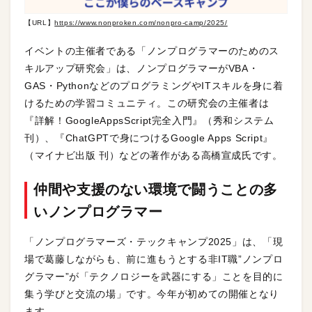
【URL】
https://www.nonproken.com/nonpro-camp/2025/
イベントの主催者である「ノンプログラマーのためのス
キルアップ研究会」は、ノンプログラマーがVBA・
GAS・PythonなどのプログラミングやITスキルを身に着
けるための学習コミュニティ。この研究会の主催者は
『詳解！GoogleAppsScript完全入門』（秀和システム
刊）、『ChatGPTで身につけるGoogle Apps Script』
（マイナビ出版 刊）などの著作がある高橋宣成氏です。
仲間や支援のない環境で闘うことの多
いノンプログラマー
「ノンプログラマーズ・テックキャンプ2025」は、「現
場で葛藤しながらも、前に進もうとする非IT職”ノンプロ
グラマー”が「テクノロジーを武器にする」ことを目的に
集う学びと交流の場」です。今年が初めての開催となり
ます。