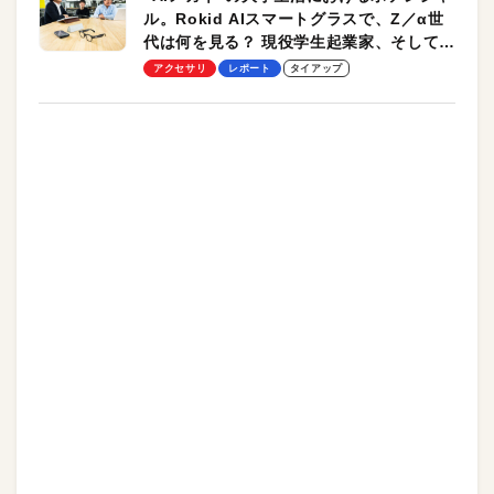
ル。Rokid AIスマートグラスで、Z／α世
代は何を見る？ 現役学生起業家、そして教
授による体験会レポート【PR】
アクセサリ
レポート
タイアップ