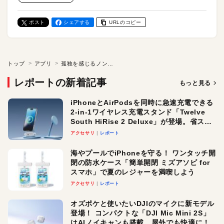
ポスト
シェアする
URLのコピー
トップ
アプリ
孤独を感じるノンプログラマーよ、集まれ！ 「ノンプログラマーズ・テックキャンプ2025」開催
レポートの新着記事
もっと見る
iPhoneとAirPodsを同時に急速充電できる
2-in-1ワイヤレス充電スタンド「Twelve
South HiRise 2 Deluxe」が登場。省スペ
ースでおしゃれに充電したい人にオスス
アクセサリ
レポート
メ！
海やプールでiPhoneを守る！ ワンタッチ開
閉の防水ケース「簡単開閉 ミズアソビ for
スマホ」で夏のレジャーを満喫しよう
アクセサリ
レポート
オズポケと使いたいDJIのマイクに新モデル
登場！ コンパクトな「DJI Mic Mini 2S」
はAIノイキャンも搭載。屋外でも快適に！