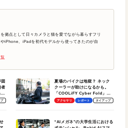
中を拠点として日々カメラと猫を愛でながら暮らすフリ
やiPhone、iPadを初代モデルから使ってきたのが自
一覧
半固
夏場のバイクは地獄？ ネック
発者
クーラーが助けになるかも。
ag
「COOLiFY Cyber Fold」レ
ビュー。冷却の速さ、密着する
ップ
アクセサリ
レポート
タイアップ
冷却プレート、シンプルな操作
性がグッド！
せ
“AIメガネ”の大学生活における
ア
ポテンシャル。Rokid AIスマ