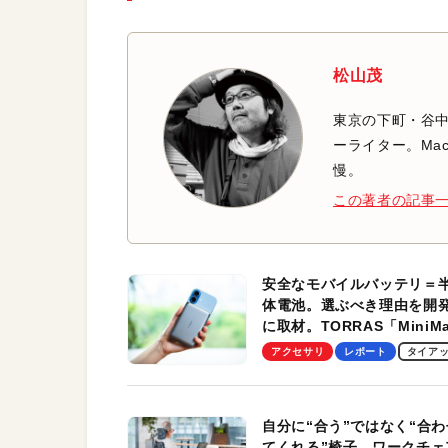
松山茂
東京の下町・谷
ーライター。Mac
慢。
この著者の記事
安全なモバイルバッテリ＝
体電池。選ぶべき理由を開
に取材。TORRAS「MiniM
Pro」の実機レビューも
アクセサリ
レポート
タイア
自分に“合う”ではなく“合わ
てくれる”椅子。ワークチェ