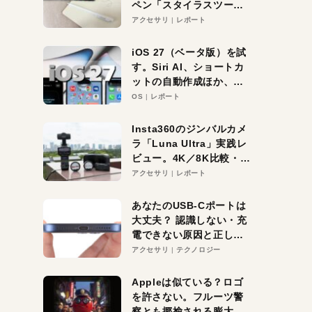
ペン「スタイラスツーウ
ェイ」レビュー。持ち替
アクセサリ
レポート
え不要がラクすぎた！
iOS 27（ベータ版）を試
す。Siri AI、ショートカ
ットの自動作成ほか、期
待大の便利機能5選。
OS
レポート
iPhoneがAIの入り口にな
る未来はすぐそこ！
Insta360のジンバルカメ
ラ「Luna Ultra」実践レ
ビュー。4K／8K比較・ズ
ーム・夜間撮影をチェッ
アクセサリ
レポート
ク
あなたのUSB-Cポートは
大丈夫？ 認識しない・充
電できない原因と正しい
対策
アクセサリ
テクノロジー
Appleは似ている？ロゴ
を許さない。フルーツ警
察とも揶揄される膨大な