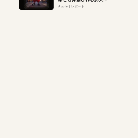
異議申し立て。対象は非
Apple
レポート
営利団体や公益団体も。
Appleロゴを“過剰”に守
る理由とは