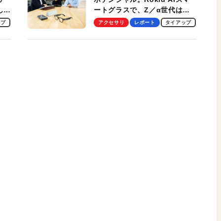
試して
ートグラスで、Z／α世代は何
のス
を見る？ 現役学生起業家、そ
ップ
アクセサリ
レポート
タイアップ
して教授による体験会レポート
【PR】