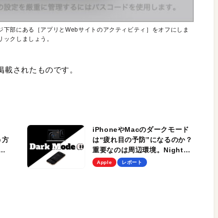
ジ下部にある［アプリとWebサイトのアクティビティ］をオフにしま
リックしましょう。
号に掲載されたものです。
iPhoneやMacのダークモード
う方
は“疲れ目の予防”になるのか？
ン
重要なのは周辺環境。Night
Shiftも賢く活用しよう
Apple
レポート