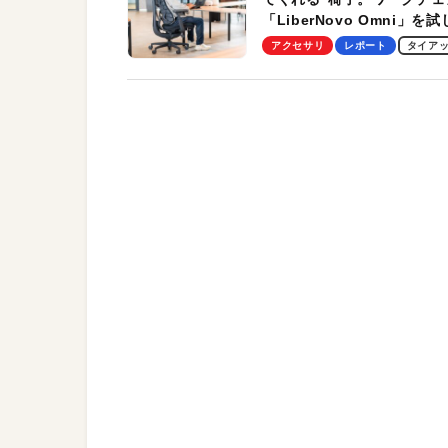
「LiberNovo Omni」を
わかったその魅力。まさか
アクセサリ
レポート
タイア
トレッチ機能も搭載