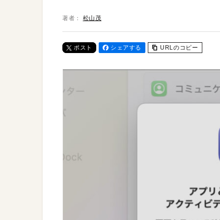
著者：
松山茂
ポスト
シェアする
URLのコピー