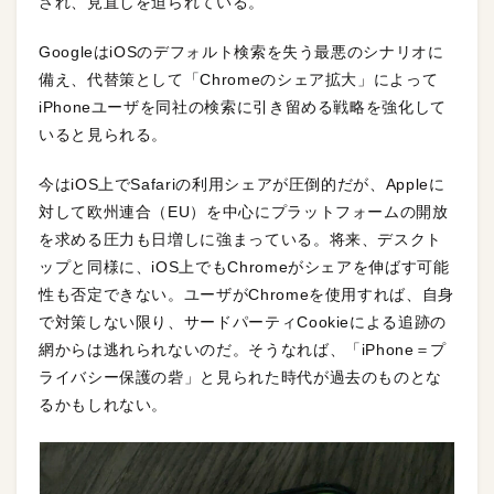
され、見直しを迫られている。
GoogleはiOSのデフォルト検索を失う最悪のシナリオに
備え、代替策として「Chromeのシェア拡大」によって
iPhoneユーザを同社の検索に引き留める戦略を強化して
いると見られる。
今はiOS上でSafariの利用シェアが圧倒的だが、Appleに
対して欧州連合（EU）を中心にプラットフォームの開放
を求める圧力も日増しに強まっている。将来、デスクト
ップと同様に、iOS上でもChromeがシェアを伸ばす可能
性も否定できない。ユーザがChromeを使用すれば、自身
で対策しない限り、サードパーティCookieによる追跡の
網からは逃れられないのだ。そうなれば、「iPhone＝プ
ライバシー保護の砦」と見られた時代が過去のものとな
るかもしれない。