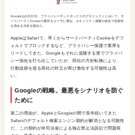
Googleは4月22日、プライバシーサンドボックスのプロジェクトにおいて、サ
ードパーティCookieの選択をユーザに委ね、セキュリティ保護の強化で信頼性
を高める方針を固めた。
AppleはSafariで、早くからサードパーティCookieをデフ
ォルトでブロックするなど、プライバシー保護で業界を
リードしてきた。Googleもそれに追随する形でプライバ
シー強化を打ち出していたが、同社の方針転換により、
行動追跡を巡る両社の対立が再び激化する可能性は高
い。
Googleの戦略
。最悪をシナリオを防ぐ
ために
第二の理由が、AppleとGoogleの間で長年続いてきた
Safariのデフォルト検索エンジン契約が解消となる可能性
だ。この契約が米司法省による独占禁止法訴訟で問題視