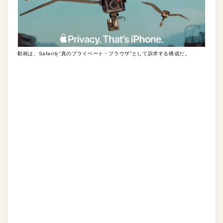
動画は、Safariを“真のプライベート・ブラウザ”として訴求する構成だ。