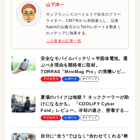
山下洋一
サンフランシスコベイエリア在住のフリー
ライター。1997年から米国暮らし、以来
Appleのお膝元からTechレポートを数多く
のメディアに執筆する。
この著者の記事一覧
安全なモバイルバッテリ＝半固体電池。選
ぶべき理由を開発者に取材。
TORRAS「MiniMag Pro」の実機レビュ
ーも
アクセサリ
レポート
タイアップ
夏場のバイクは地獄？ ネッククーラーが助
けになるかも。 「COOLiFY Cyber
Fold」レビュー。冷却の速さ、密着する冷
却プレート、シンプルな操作性がグッド！
アクセサリ
レポート
タイアップ
自分に“合う”ではなく“合わせてくれる”椅