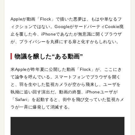
Appleが動画「Flock」で描いた悪夢は、もはや単なるフ
ィクションではない。GoogleがサードパーティCookie廃
止を覆した今、iPhoneであなたが無意識に開くブラウザ
が、プライバシーを丸裸にする扉と化すかもしれない。
物議を醸した“ある動画”
米Appleが昨年夏に公開した動画「Flock」が、ここにき
て論争を呼んでいる。スマートフォンでブラウザを開く
と、羽を生やした監視カメラが空から飛来し、ユーザを
執拗に追い回す演出だ。動画の終盤、iPhoneユーザが
「Safari」を起動すると、街中を飛び交っていた監視カメ
ラが一斉に爆発して消滅する。