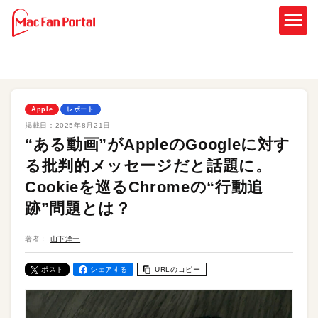
Apple
レポート
掲載日：
2025年8月21日
“ある動画”がAppleのGoogleに対す
る批判的メッセージだと話題に。
Cookieを巡るChromeの“行動追
跡”問題とは？
著者：
山下洋一
ポスト
シェアする
URLのコピー