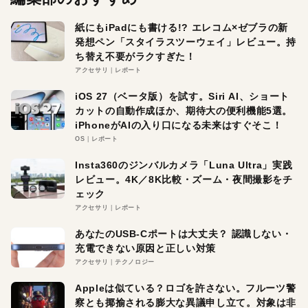
紙にもiPadにも書ける!? エレコム×ゼブラの新
発想ペン「スタイラスツーウェイ」レビュー。持
ち替え不要がラクすぎた！
アクセサリ
レポート
iOS 27（ベータ版）を試す。Siri AI、ショート
カットの自動作成ほか、期待大の便利機能5選。
iPhoneがAIの入り口になる未来はすぐそこ！
OS
レポート
Insta360のジンバルカメラ「Luna Ultra」実践
レビュー。4K／8K比較・ズーム・夜間撮影をチ
ェック
アクセサリ
レポート
あなたのUSB-Cポートは大丈夫？ 認識しない・
充電できない原因と正しい対策
アクセサリ
テクノロジー
Appleは似ている？ロゴを許さない。フルーツ警
察とも揶揄される膨大な異議申し立て。対象は非