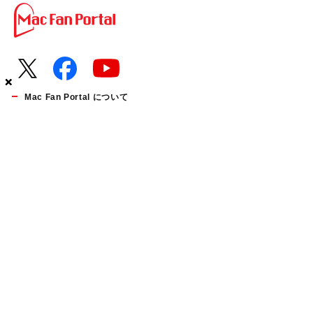
×
×
×
×
Mac Fan Portal について
お知らせ
運営会社
利用規約
個人情報の取り扱いについて
プレスリリース受付
お問い合わせ
広告掲載について
マイナビBOOKS
Mac Fan Portalの人気記事ランキングやおすすめ記事、編集部