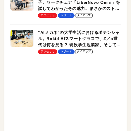
子。ワークチェア「LiberNovo Omni」を
試してわかったその魅力。まさかのストレ
ッチ機能も搭載
アクセサリ
レポート
タイアップ
“AIメガネ”の大学生活におけるポテンシャ
ル。Rokid AIスマートグラスで、Z／α世
代は何を見る？ 現役学生起業家、そして教
授による体験会レポート【PR】
アクセサリ
レポート
タイアップ