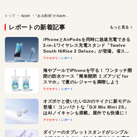
トップ
Apple
“ある動画”がAppleのGoogleに対する批判的メッセージだと話題に。Cookieを巡るChromeの“行動追跡”問題とは？
レポートの新着記事
もっと見る
iPhoneとAirPodsを同時に急速充電できる
2-in-1ワイヤレス充電スタンド「Twelve
South HiRise 2 Deluxe」が登場。省スペ
ースでおしゃれに充電したい人にオスス
アクセサリ
レポート
メ！
海やプールでiPhoneを守る！ ワンタッチ開
閉の防水ケース「簡単開閉 ミズアソビ for
スマホ」で夏のレジャーを満喫しよう
アクセサリ
レポート
オズポケと使いたいDJIのマイクに新モデル
登場！ コンパクトな「DJI Mic Mini 2S」
はAIノイキャンも搭載。屋外でも快適に！
アクセサリ
レポート
ダイソーのタブレットスタンドがシンプル