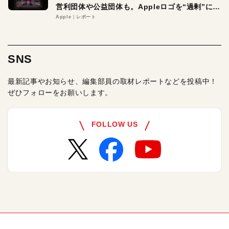
営利団体や公益団体も。Appleロゴを“過剰”に守
る理由とは
Apple
レポート
SNS
最新記事やお知らせ、編集部員の取材レポートなどを投稿中！
ぜひフォローをお願いします。
FOLLOW US