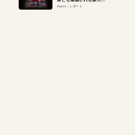
異議申し立て。対象は非
Apple
レポート
営利団体や公益団体も。
Appleロゴを“過剰”に守
る理由とは