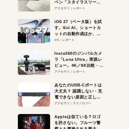
ペン「スタイラスツーウ
ェイ」レビュー。持ち替
アクセサリ
レポート
え不要がラクすぎた！
iOS 27（ベータ版）を試
す。Siri AI、ショートカ
ットの自動作成ほか、期
待大の便利機能5選。
OS
レポート
iPhoneがAIの入り口にな
る未来はすぐそこ！
Insta360のジンバルカメ
ラ「Luna Ultra」実践レ
ビュー。4K／8K比較・ズ
ーム・夜間撮影をチェッ
アクセサリ
レポート
ク
あなたのUSB-Cポートは
大丈夫？ 認識しない・充
電できない原因と正しい
対策
アクセサリ
テクノロジー
Appleは似ている？ロゴ
を許さない。フルーツ警
察とも揶揄される膨大な