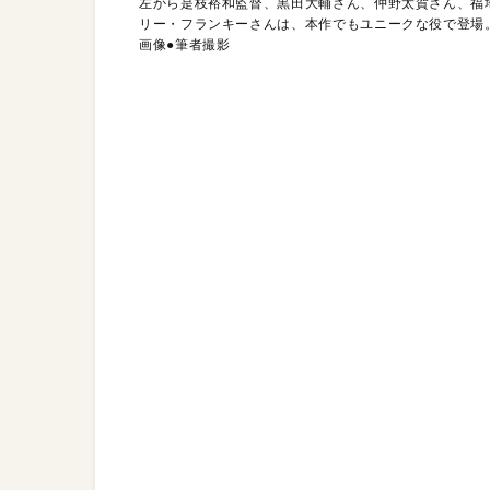
左から是枝裕和監督、黒田大輔さん、仲野太賀さん、福
リー・フランキーさんは、本作でもユニークな役で登場
画像●筆者撮影