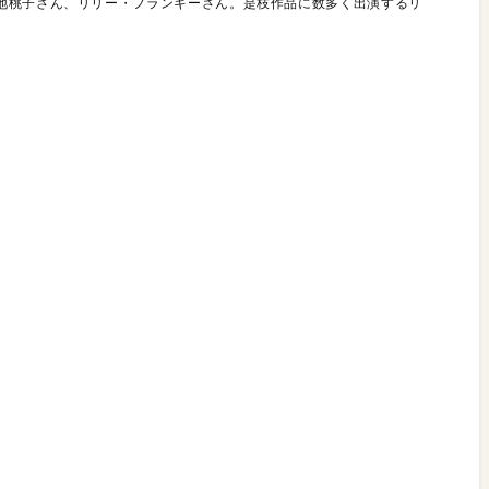
地桃子さん、リリー・フランキーさん。是枝作品に数多く出演するリ
。