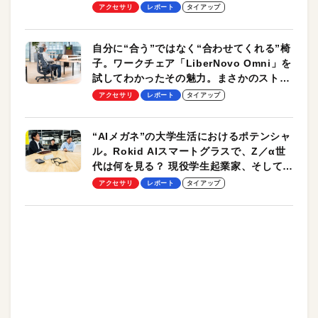
却プレート、シンプルな操作性がグッド！
アクセサリ
レポート
タイアップ
自分に“合う”ではなく“合わせてくれる”椅
子。ワークチェア「LiberNovo Omni」を
試してわかったその魅力。まさかのストレ
ッチ機能も搭載
アクセサリ
レポート
タイアップ
“AIメガネ”の大学生活におけるポテンシャ
ル。Rokid AIスマートグラスで、Z／α世
代は何を見る？ 現役学生起業家、そして教
授による体験会レポート【PR】
アクセサリ
レポート
タイアップ