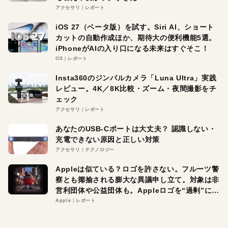
アクセサリ
レポート
iOS 27（ベータ版）を試す。Siri AI、ショート
カットの自動作成ほか、期待大の便利機能5選。
iPhoneがAIの入り口になる未来はすぐそこ！
OS
レポート
Insta360のジンバルカメラ「Luna Ultra」実践
レビュー。4K／8K比較・ズーム・夜間撮影をチ
ェック
アクセサリ
レポート
あなたのUSB-Cポートは大丈夫？ 認識しない・
充電できない原因と正しい対策
アクセサリ
テクノロジー
Appleは似ている？ロゴを許さない。フルーツ警
察とも揶揄される膨大な異議申し立て。対象は非
営利団体や公益団体も。Appleロゴを“過剰”に守
る理由とは
Apple
レポート