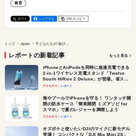
教育
ポスト
シェアする
URLのコピー
トップ
Apple
子どもたちの“遊び心”がビジネスを動かす！ 「CPOプロジェクト」の可能性
レポートの新着記事
もっと見る
iPhoneとAirPodsを同時に急速充電できる
2-in-1ワイヤレス充電スタンド「Twelve
South HiRise 2 Deluxe」が登場。省スペ
ースでおしゃれに充電したい人にオスス
アクセサリ
レポート
メ！
海やプールでiPhoneを守る！ ワンタッチ開
閉の防水ケース「簡単開閉 ミズアソビ for
スマホ」で夏のレジャーを満喫しよう
アクセサリ
レポート
オズポケと使いたいDJIのマイクに新モデル
登場！ コンパクトな「DJI Mic Mini 2S」