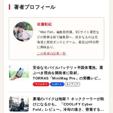
著者プロフィール
佐藤彰紀
『Mac Fan』編集部所属。ECサイト運営な
どの業務を経て編集部へ。好きなものは北
海道と競技ダンスとゲーム。最近はXR分野
に興味あり。
この著者の記事一覧
安全なモバイルバッテリ＝半固体電池。選
ぶべき理由を開発者に取材。
TORRAS「MiniMag Pro」の実機レビュ
ーも
アクセサリ
レポート
タイアップ
夏場のバイクは地獄？ ネッククーラーが助
けになるかも。 「COOLiFY Cyber
Fold」レビュー。冷却の速さ、密着する冷