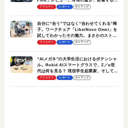
却プレート、シンプルな操作性がグッド！
アクセサリ
レポート
タイアップ
自分に“合う”ではなく“合わせてくれる”椅
子。ワークチェア「LiberNovo Omni」を
試してわかったその魅力。まさかのストレ
ッチ機能も搭載
アクセサリ
レポート
タイアップ
“AIメガネ”の大学生活におけるポテンシャ
ル。Rokid AIスマートグラスで、Z／α世
代は何を見る？ 現役学生起業家、そして教
授による体験会レポート【PR】
アクセサリ
レポート
タイアップ