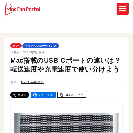
Mac
トラブルシューティング
掲載日：
2025年5月6日
Mac搭載のUSB-Cポートの違いは？
転送速度や充電速度で使い分けよう
著者：
Mac Fan編集部
ポスト
シェアする
URLのコピー