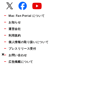
Mac Fan Portal について
お知らせ
運営会社
利用規約
個人情報の取り扱いについて
プレスリリース受付
×
×
×
お問い合わせ
広告掲載について
マイナビBOOKS
Mac Fan Portalの人気記事ランキングやおすすめ記事、編集部
員によるコラムなどをまとめたメールマガジンを毎週金曜日に
配信します。お気軽にご登録ください。
Mac Fan メールマガジン