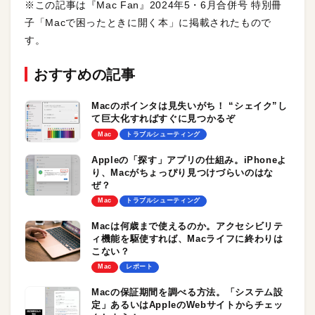
※この記事は『Mac Fan』2024年5・6月合併号 特別冊
子「Macで困ったときに開く本」に掲載されたもので
す。
おすすめの記事
Macのポインタは見失いがち！ “シェイク”し
て巨大化すればすぐに見つかるぞ
Mac
トラブルシューティング
Appleの「探す」アプリの仕組み。iPhoneよ
り、Macがちょっぴり見つけづらいのはな
ぜ？
Mac
トラブルシューティング
Macは何歳まで使えるのか。アクセシビリテ
ィ機能を駆使すれば、Macライフに終わりは
こない？
Mac
レポート
Macの保証期間を調べる方法。「システム設
定」あるいはAppleのWebサイトからチェッ