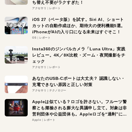
ち替え不要がラクすぎた！
アクセサリ
レポート
iOS 27（ベータ版）を試す。Siri AI、ショート
カットの自動作成ほか、期待大の便利機能5選。
iPhoneがAIの入り口になる未来はすぐそこ！
OS
レポート
Insta360のジンバルカメラ「Luna Ultra」実践
レビュー。4K／8K比較・ズーム・夜間撮影をチ
ェック
アクセサリ
レポート
あなたのUSB-Cポートは大丈夫？ 認識しない・
充電できない原因と正しい対策
アクセサリ
テクノロジー
Appleは似ている？ロゴを許さない。フルーツ警
察とも揶揄される膨大な異議申し立て。対象は非
営利団体や公益団体も。Appleロゴを“過剰”に守
る理由とは
Apple
レポート