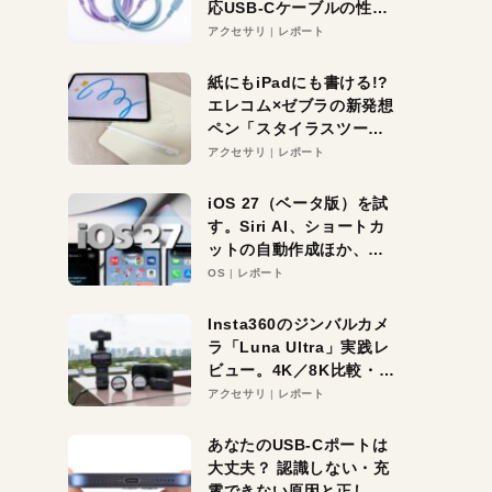
応USB-Cケーブルの性能
を検証。超コスパの1本を
アクセサリ
レポート
発見か？
紙にもiPadにも書ける!?
エレコム×ゼブラの新発想
ペン「スタイラスツーウ
ェイ」レビュー。持ち替
アクセサリ
レポート
え不要がラクすぎた！
iOS 27（ベータ版）を試
す。Siri AI、ショートカ
ットの自動作成ほか、期
待大の便利機能5選。
OS
レポート
iPhoneがAIの入り口にな
る未来はすぐそこ！
Insta360のジンバルカメ
ラ「Luna Ultra」実践レ
ビュー。4K／8K比較・ズ
ーム・夜間撮影をチェッ
アクセサリ
レポート
ク
あなたのUSB-Cポートは
大丈夫？ 認識しない・充
電できない原因と正しい