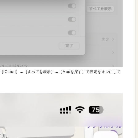
］→［iCloud］→［すべてを表示］→［Macを探す］で設定をオンにして