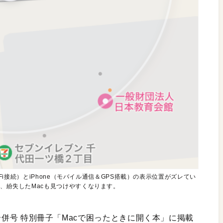
-Fi接続）とiPhone（モバイル通信＆GPS搭載）の表示位置がズレてい
と、紛失したMacも見つけやすくなります。
6月合併号 特別冊子「Macで困ったときに開く本」に掲載