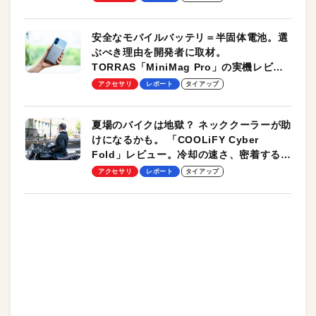
安全なモバイルバッテリ＝半固体電池。選
ぶべき理由を開発者に取材。
TORRAS「MiniMag Pro」の実機レビュ
ーも
アクセサリ
レポート
タイアップ
夏場のバイクは地獄？ ネッククーラーが助
けになるかも。 「COOLiFY Cyber
Fold」レビュー。冷却の速さ、密着する冷
却プレート、シンプルな操作性がグッド！
アクセサリ
レポート
タイアップ