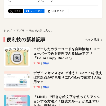
ポスト
シェアする
URLのコピー
トップ
アプリ
Macでお気に入りの壁紙を自動切り替え！ Macアプリ「Auto Set Desktop」
便利技の新着記事
もっと見る
コピーしたカラーコードを自動検知！ メニ
ューバーで色を管理できるMacアプリ
「Color Copy Bucket」
アプリ
便利技
デザインセンスはAIで補う！ Geminiを使え
ば問題点が浮き彫りに⁉︎／Macで速攻！AI活
用テク
アプリ
便利技
「LINE」で好きな絵文字を使ってリアクシ
ョンする方法／「既読スルー」が気まずい
ときに便利です！