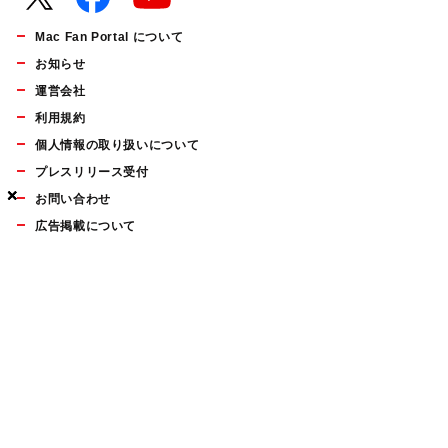
Mac Fan Portal について
お知らせ
運営会社
利用規約
個人情報の取り扱いについて
プレスリリース受付
×
×
×
お問い合わせ
広告掲載について
マイナビBOOKS
Mac Fan Portalの人気記事ランキングやおすすめ記事、編集部
員によるコラムなどをまとめたメールマガジンを毎週金曜日に
配信します。お気軽にご登録ください。
Mac Fan メールマガジン