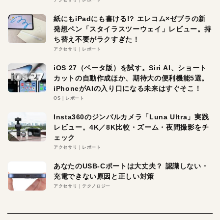
紙にもiPadにも書ける!? エレコム×ゼブラの新
発想ペン「スタイラスツーウェイ」レビュー。持
ち替え不要がラクすぎた！
アクセサリ
レポート
iOS 27（ベータ版）を試す。Siri AI、ショート
カットの自動作成ほか、期待大の便利機能5選。
iPhoneがAIの入り口になる未来はすぐそこ！
OS
レポート
Insta360のジンバルカメラ「Luna Ultra」実践
レビュー。4K／8K比較・ズーム・夜間撮影をチ
ェック
アクセサリ
レポート
あなたのUSB-Cポートは大丈夫？ 認識しない・
充電できない原因と正しい対策
アクセサリ
テクノロジー