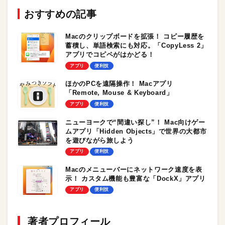
おすすめの記事
Macのクリップボードを拡張！ コピー履歴を
蓄積し、単語検索にも対応。「CopyLess 2」
アプリでコピペがはかどる！
アプリ
便利技
ほかのPCを遠隔操作！ Macアプリ
「Remote, Mouse & Keyboard」
アプリ
便利技
ニューヨークで“間違い探し”！ Mac向けゲー
ムアプリ「Hidden Objects」で世界の大都市
を遊びながら旅しよう
アプリ
便利技
Macのメニューバーにネットワーク速度を表
示！ カスタム機能も豊富な「DockX」アプリ
アプリ
便利技
著者プロフィール