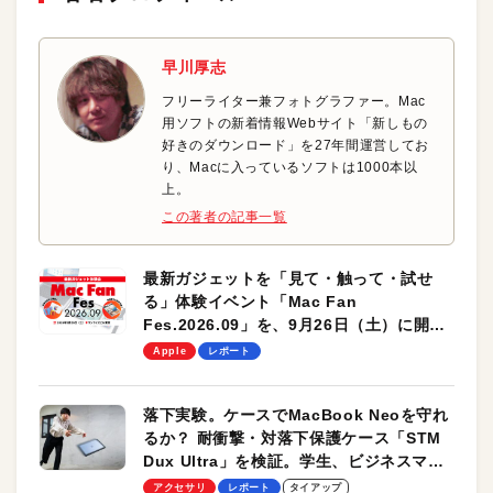
早川厚志
フリーライター兼フォトグラファー。Mac
用ソフトの新着情報Webサイト「新しもの
好きのダウンロード」を27年間運営してお
り、Macに入っているソフトは1000本以
上。
この著者の記事一覧
最新ガジェットを「見て・触って・試せ
る」体験イベント「Mac Fan
Fes.2026.09」を、9月26日（土）に開催
します！
Apple
レポート
落下実験。ケースでMacBook Neoを守れ
るか？ 耐衝撃・対落下保護ケース「STM
Dux Ultra」を検証。学生、ビジネスマン
のモバイルユースに最適！
アクセサリ
レポート
タイアップ