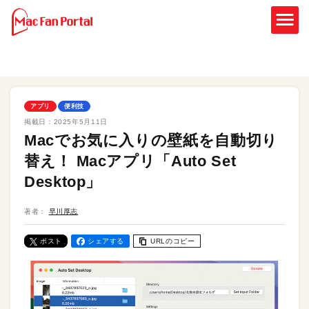
アプリ
便利技
掲載日：
2025年5月11日
Macでお気に入りの壁紙を自動切り
替え！ Macアプリ「Auto Set
Desktop」
著者：
早川厚志
ポスト
シェアする
URLのコピー