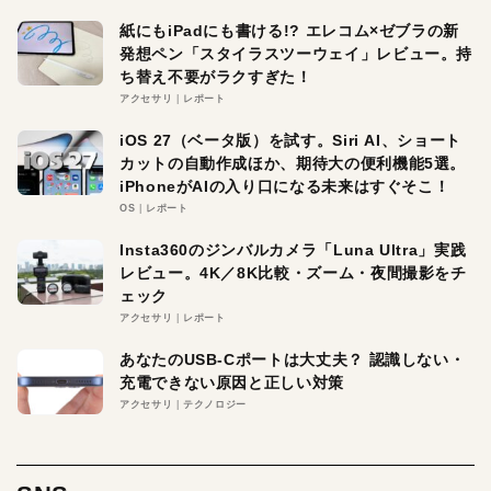
紙にもiPadにも書ける!? エレコム×ゼブラの新
発想ペン「スタイラスツーウェイ」レビュー。持
ち替え不要がラクすぎた！
アクセサリ
レポート
iOS 27（ベータ版）を試す。Siri AI、ショート
カットの自動作成ほか、期待大の便利機能5選。
iPhoneがAIの入り口になる未来はすぐそこ！
OS
レポート
Insta360のジンバルカメラ「Luna Ultra」実践
レビュー。4K／8K比較・ズーム・夜間撮影をチ
ェック
アクセサリ
レポート
あなたのUSB-Cポートは大丈夫？ 認識しない・
充電できない原因と正しい対策
アクセサリ
テクノロジー