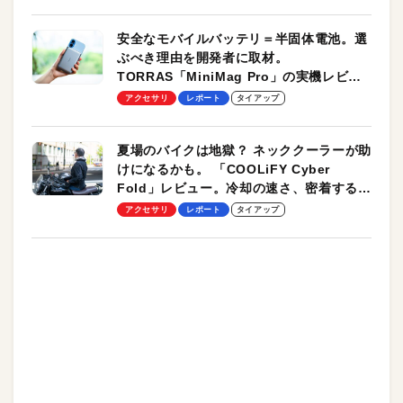
安全なモバイルバッテリ＝半固体電池。選
ぶべき理由を開発者に取材。
TORRAS「MiniMag Pro」の実機レビュ
ーも
アクセサリ
レポート
タイアップ
夏場のバイクは地獄？ ネッククーラーが助
けになるかも。 「COOLiFY Cyber
Fold」レビュー。冷却の速さ、密着する冷
却プレート、シンプルな操作性がグッド！
アクセサリ
レポート
タイアップ