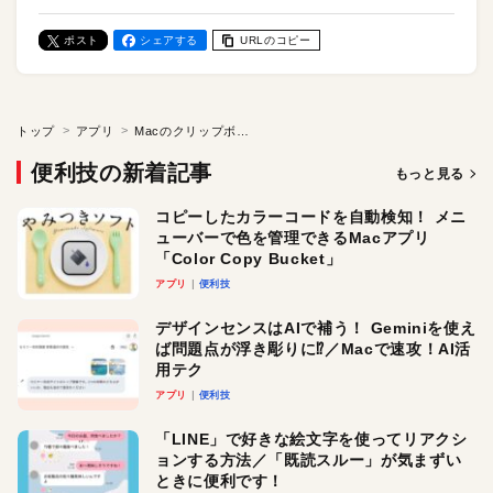
ポスト
シェアする
URLのコピー
トップ
アプリ
Macのクリップボードを拡張！ コピー履歴を蓄積し、単語検索にも対応。「CopyLess 2」アプリでコピペがはかどる！
便利技の新着記事
もっと見る
コピーしたカラーコードを自動検知！ メニ
ューバーで色を管理できるMacアプリ
「Color Copy Bucket」
アプリ
便利技
デザインセンスはAIで補う！ Geminiを使え
ば問題点が浮き彫りに⁉︎／Macで速攻！AI活
用テク
アプリ
便利技
「LINE」で好きな絵文字を使ってリアクシ
ョンする方法／「既読スルー」が気まずい
ときに便利です！