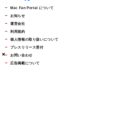
Mac Fan Portal について
お知らせ
運営会社
利用規約
個人情報の取り扱いについて
プレスリリース受付
×
×
×
お問い合わせ
広告掲載について
マイナビBOOKS
Mac Fan Portalの人気記事ランキングやおすすめ記事、編集部
員によるコラムなどをまとめたメールマガジンを毎週金曜日に
配信します。お気軽にご登録ください。
Mac Fan メールマガジン