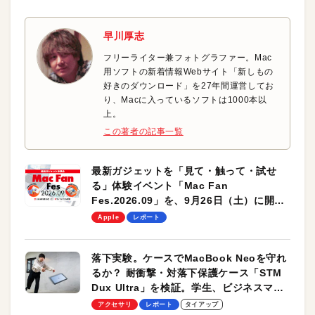
早川厚志
フリーライター兼フォトグラファー。Mac
用ソフトの新着情報Webサイト「新しもの
好きのダウンロード」を27年間運営してお
り、Macに入っているソフトは1000本以
上。
この著者の記事一覧
最新ガジェットを「見て・触って・試せ
る」体験イベント「Mac Fan
Fes.2026.09」を、9月26日（土）に開催
します！
Apple
レポート
落下実験。ケースでMacBook Neoを守れ
るか？ 耐衝撃・対落下保護ケース「STM
Dux Ultra」を検証。学生、ビジネスマン
のモバイルユースに最適！
アクセサリ
レポート
タイアップ