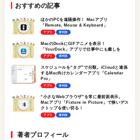
おすすめの記事
ほかのPCを遠隔操作！ Macアプリ
「Remote, Mouse & Keyboard」
アプリ
便利技
MacのDockにGIFアニメを表示！
「YourDock」アプリで仕事中にも癒しを
アプリ
便利技
スケジュールを“タグ”で分類。iCloudと連係
するMac向けカレンダーアプリ「Calendar
Pro」
アプリ
便利技
“小さなWebブラウザ”を常に最前面表示。
Macアプリ「Fixture in Picture」で狭いデス
クトップを使い切る！
アプリ
便利技
著者プロフィール