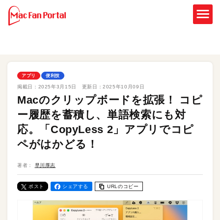
アプリ
便利技
掲載日：
2025年3月15日
更新日：
2025年10月09日
Macのクリップボードを拡張！ コピ
ー履歴を蓄積し、単語検索にも対
応。「CopyLess 2」アプリでコピ
ペがはかどる！
著者：
早川厚志
ポスト
シェアする
URLのコピー