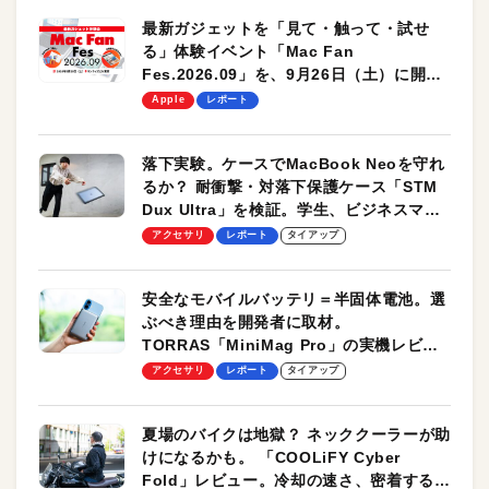
最新ガジェットを「見て・触って・試せ
る」体験イベント「Mac Fan
Fes.2026.09」を、9月26日（土）に開催
します！
Apple
レポート
落下実験。ケースでMacBook Neoを守れ
るか？ 耐衝撃・対落下保護ケース「STM
Dux Ultra」を検証。学生、ビジネスマン
のモバイルユースに最適！
アクセサリ
レポート
タイアップ
安全なモバイルバッテリ＝半固体電池。選
ぶべき理由を開発者に取材。
TORRAS「MiniMag Pro」の実機レビュ
ーも
アクセサリ
レポート
タイアップ
夏場のバイクは地獄？ ネッククーラーが助
けになるかも。 「COOLiFY Cyber
Fold」レビュー。冷却の速さ、密着する冷