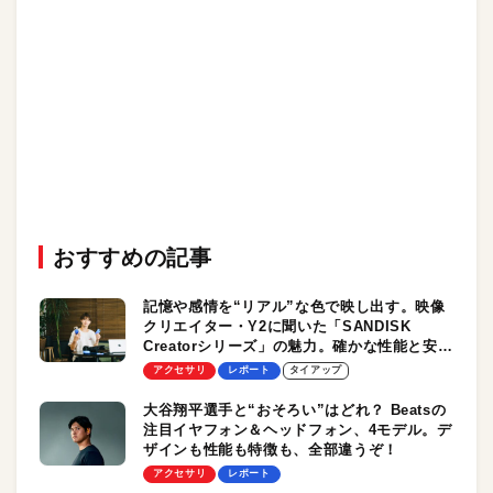
おすすめの記事
記憶や感情を“リアル”な色で映し出す。映像
クリエイター・Y2に聞いた「SANDISK
Creatorシリーズ」の魅力。確かな性能と安心
感、唯一無二のデザインが支えるクリエイテ
アクセサリ
レポート
タイアップ
ィビティとワークフロー
大谷翔平選手と“おそろい”はどれ？ Beatsの
注目イヤフォン＆ヘッドフォン、4モデル。デ
ザインも性能も特徴も、全部違うぞ！
アクセサリ
レポート