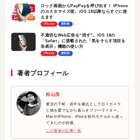
ロック画面からPayPayを呼び出す！ iPhone
のカスタマイズ術。iOS 18以降ならすぐに使
えます
iPhone
便利技
不適切なWeb広告を“消す”。iOS 18の
「Safari」に搭載された「気をそらす項目を
非表示」機能の使い方
iPhone
便利技
著者プロフィール
松山茂
東京の下町・谷中を拠点として日々カメラ
と猫を愛でながら暮らすフリーライター。
MacやiPhone、iPadを初代モデルから使っ
てきたのが自慢。
この著者の記事一覧