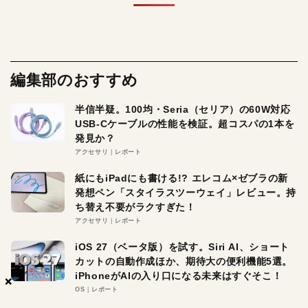
編集部のおすすめ
半信半疑。100均・Seria（セリア）の60W対応
USB-Cケーブルの性能を検証。超コスパの1本を
発見か？
アクセサリ
レポート
紙にもiPadにも書ける!? エレコム×ゼブラの新
発想ペン「スタイラスツーウェイ」レビュー。持
ち替え不要がラクすぎた！
アクセサリ
レポート
iOS 27（ベータ版）を試す。Siri AI、ショート
カットの自動作成ほか、期待大の便利機能5選。
iPhoneがAIの入り口になる未来はすぐそこ！
×
×
×
OS
レポート