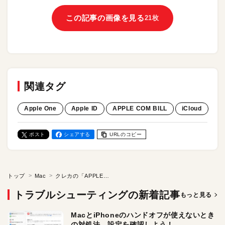
この記事の画像を見る
21枚
関連タグ
Apple One
Apple ID
APPLE COM BILL
iCloud
ポスト
シェアする
URLのコピー
トップ
Mac
クレカの「APPLE COM BILL（アップルコムビル）」って何の請求？ 正体は、iCloudなどのサブスクや有料アプリの購入。メールやApple IDから請求内容を確認できます
トラブルシューティングの新着記事
もっと見る
MacとiPhoneのハンドオフが使えないとき
の対処法。設定を確認しよう！