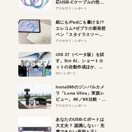
応USB-Cケーブルの性能
を検証。超コスパの1本を
アクセサリ
レポート
発見か？
紙にもiPadにも書ける!?
エレコム×ゼブラの新発想
ペン「スタイラスツーウ
ェイ」レビュー。持ち替
アクセサリ
レポート
え不要がラクすぎた！
iOS 27（ベータ版）を試
す。Siri AI、ショートカ
ットの自動作成ほか、期
待大の便利機能5選。
OS
レポート
iPhoneがAIの入り口にな
る未来はすぐそこ！
Insta360のジンバルカメ
ラ「Luna Ultra」実践レ
ビュー。4K／8K比較・ズ
ーム・夜間撮影をチェッ
アクセサリ
レポート
ク
あなたのUSB-Cポートは
大丈夫？ 認識しない・充
電できない原因と正しい