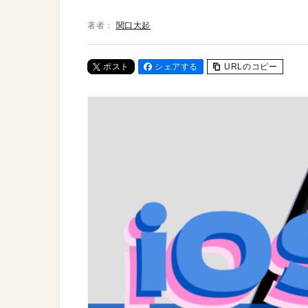
著者：
関口大起
ポスト
シェアする
URLのコピー