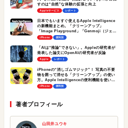
すのは“自然”な体験の拡張と向上
Appleサービス
レポート
日本でもいますぐ使えるApple Intelligence
の新機能まとめ。「クリーンアップ」
「Image Playground」「Genmoji（ジェン
文字）」。iPhoneで最新AI機能を試してみよ
iPhone
便利技
う！
「AIは“推論”できない」。Appleの研究者が
発表した論文にOpenAIの研究者が反論
Apple
レポート
iPhoneの“消しゴムマジック”！ 写真の不要
物を囲って消せる「クリーンアップ」の使い
方。Apple Intelligenceの便利機能を使いこ
なそう
iPhone
便利技
著者プロフィール
山田井ユウキ