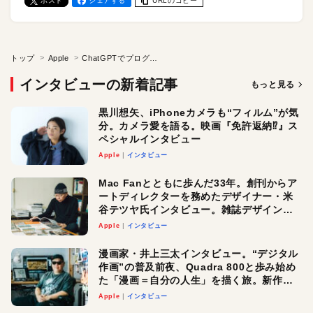
ポスト
シェアする
URLのコピー
トップ
Apple
ChatGPTでプログラミング。生成AIなら誰でもできる？…わけでもなかった過酷な挑戦。書籍『＃100日チャレンジ』の作者・大塚あみ氏インタビュー
インタビューの新着記事
もっと見る
黒川想矢、iPhoneカメラも“フィルム”が気
分。カメラ愛を語る。映画『免許返納⁉︎』ス
ペシャルインタビュー
Apple
インタビュー
Mac Fanとともに歩んだ33年。創刊からア
ートディレクターを務めたデザイナー・米
谷テツヤ氏インタビュー。雑誌デザインの
真髄と今後
Apple
インタビュー
漫画家・井上三太インタビュー。“デジタル
作画”の普及前夜、Quadra 800と歩み始め
た「漫画＝自分の人生」を描く旅。新作
『惨家』に込めた想い
Apple
インタビュー