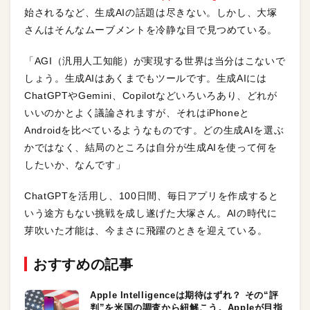
始されるなど、生成AIの話題は尽きない。しかし、大塚
さんはそんなムーブメントを冷静な目で見つめている。
「AGI（汎用人工知能）が実現する世界は当分はこないで
しょう。生成AIはあくまでもツールです。生成AIには
ChatGPTやGemini、Copilotなどいろいろあり、どれが
いいのかとよく議論されますが、それはiPhoneと
Androidを比べているようなものです。どの生成AIを選ぶ
かではなく、結局のところは自分が生成AIを使って何を
したいか、なんです」
ChatGPTを活用し、100日間、毎日アプリを作成すると
いう途方もない挑戦を成し遂げた大塚さん。AIの時代に
芽吹いた才能は、今まさに飛躍のときを迎えている。
おすすめの記事
Apple Intelligenceは期待はずれ？ その“評
判”を米国の調査から紐解こう。Appleが目指