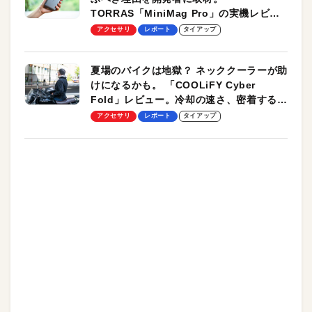
TORRAS「MiniMag Pro」の実機レビュ
ーも
アクセサリ
レポート
タイアップ
夏場のバイクは地獄？ ネッククーラーが助
けになるかも。 「COOLiFY Cyber
Fold」レビュー。冷却の速さ、密着する冷
却プレート、シンプルな操作性がグッド！
アクセサリ
レポート
タイアップ