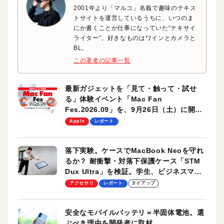
2001年より「マルコ」名義で趣味のテキス
トサイトを運営しているうちに、いつのま
にか書くことが仕事になっていた“テキサイ
ライター”。好きなものはワインとカメラと
BL。
この著者の記事一覧
最新ガジェットを「見て・触って・試せ
る」体験イベント「Mac Fan
Fes.2026.09」を、9月26日（土）に開催
します！
Apple
レポート
落下実験。ケースでMacBook Neoを守れ
るか？ 耐衝撃・対落下保護ケース「STM
Dux Ultra」を検証。学生、ビジネスマン
のモバイルユースに最適！
アクセサリ
レポート
タイアップ
安全なモバイルバッテリ＝半固体電池。選
ぶべき理由を開発者に取材。