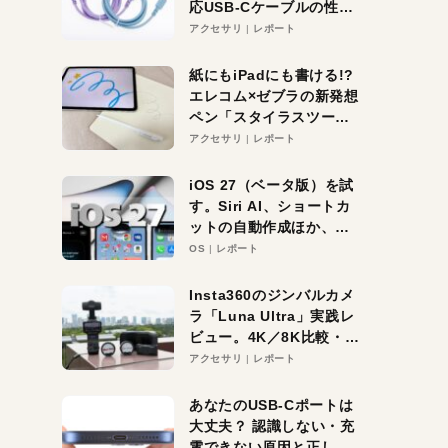
応USB-Cケーブルの性能
を検証。超コスパの1本を
アクセサリ
レポート
発見か？
紙にもiPadにも書ける!?
エレコム×ゼブラの新発想
ペン「スタイラスツーウ
ェイ」レビュー。持ち替
アクセサリ
レポート
え不要がラクすぎた！
iOS 27（ベータ版）を試
す。Siri AI、ショートカ
ットの自動作成ほか、期
待大の便利機能5選。
OS
レポート
iPhoneがAIの入り口にな
る未来はすぐそこ！
Insta360のジンバルカメ
ラ「Luna Ultra」実践レ
ビュー。4K／8K比較・ズ
ーム・夜間撮影をチェッ
アクセサリ
レポート
ク
あなたのUSB-Cポートは
大丈夫？ 認識しない・充
電できない原因と正しい