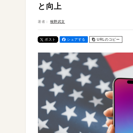
と向上
著者：
牧野武文
ポスト
シェアする
URLのコピー