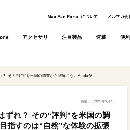
Mac Fan Portal について
メルマガ会
hone
アクセサリ
注目製品
連載
便
Apple Intelligenceは期待はずれ？ その“評判”を米国の調査から紐解こう。Appleが目指すのは“自然”な体験の拡張と向上
掲載日：
2025年3月4日
ceは期待はずれ？ その“評判”を米国の調
が目指すのは“自然”な体験の拡張