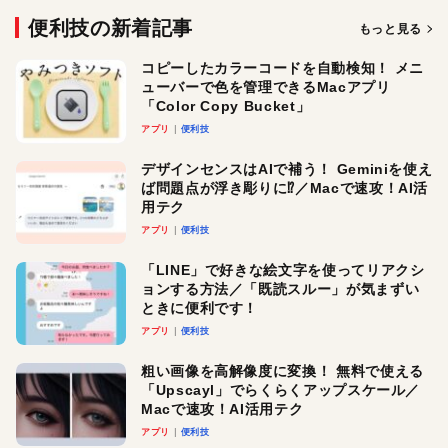
便利技の新着記事
もっと見る
コピーしたカラーコードを自動検知！ メニ
ューバーで色を管理できるMacアプリ
「Color Copy Bucket」
アプリ
便利技
デザインセンスはAIで補う！ Geminiを使え
ば問題点が浮き彫りに⁉︎／Macで速攻！AI活
用テク
アプリ
便利技
「LINE」で好きな絵文字を使ってリアクシ
ョンする方法／「既読スルー」が気まずい
ときに便利です！
アプリ
便利技
粗い画像を高解像度に変換！ 無料で使える
「Upscayl」でらくらくアップスケール／
Macで速攻！AI活用テク
アプリ
便利技