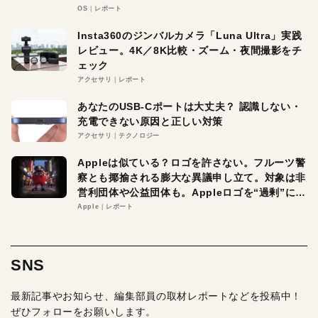
OS
レポート
Insta360のジンバルカメラ「Luna Ultra」実践
レビュー。4K／8K比較・ズーム・夜間撮影をチ
ェック
アクセサリ
レポート
あなたのUSB-Cポートは大丈夫？ 認識しない・
充電できない原因と正しい対策
アクセサリ
テクノロジー
Appleは似ている？ロゴを許さない。フルーツ警
察とも揶揄される膨大な異議申し立て。対象は非
営利団体や公益団体も。Appleロゴを“過剰”に守
る理由とは
Apple
レポート
SNS
最新記事やお知らせ、編集部員の取材レポートなどを投稿中！
ぜひフォローをお願いします。