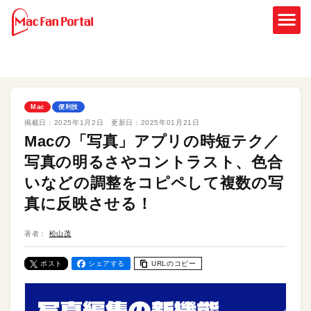
Mac
便利技
掲載日：
2025年1月2日
更新日：
2025年01月21日
Macの「写真」アプリの時短テク／
写真の明るさやコントラスト、色合
いなどの調整をコピペして複数の写
真に反映させる！
著者：
松山茂
ポスト
シェアする
URLのコピー