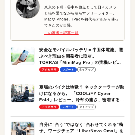
東京の下町・谷中を拠点として日々カメラ
と猫を愛でながら暮らすフリーライター。
MacやiPhone、iPadを初代モデルから使っ
てきたのが自慢。
この著者の記事一覧
安全なモバイルバッテリ＝半固体電池。選
ぶべき理由を開発者に取材。
TORRAS「MiniMag Pro」の実機レビュ
ーも
アクセサリ
レポート
タイアップ
夏場のバイクは地獄？ ネッククーラーが助
けになるかも。 「COOLiFY Cyber
Fold」レビュー。冷却の速さ、密着する冷
却プレート、シンプルな操作性がグッド！
アクセサリ
レポート
タイアップ
自分に“合う”ではなく“合わせてくれる”椅
子。ワークチェア「LiberNovo Omni」を