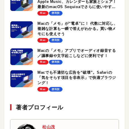
Apple Music、カレンダーも家族とシェア！
最新のmacOS Sequioaでさらに使いやすく
なりました
Mac
便利技
Macの「メモ」が“電卓”に！ 代数に対応し、
複雑な計算も一瞬で答えがわかる。買い物メ
モにも使えそう
Mac
便利技
Macの「メモ」アプリでオーディオ録音する
／議事録や文字起こしなどに便利です！
Mac
便利技
Macでも不適切な広告を“破壊”。Safariの
「気をそらす項目を非表示」で快適ブラウジ
ング！
Mac
便利技
著者プロフィール
松山茂