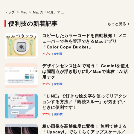
トップ
Mac
Macの「写真」アプリの時短テク／写真の明るさやコントラスト、色合いなどの調整をコピペして複数の写真に反映させる！
便利技の新着記事
もっと見る
コピーしたカラーコードを自動検知！ メニ
ューバーで色を管理できるMacアプリ
「Color Copy Bucket」
アプリ
便利技
デザインセンスはAIで補う！ Geminiを使え
ば問題点が浮き彫りに⁉︎／Macで速攻！AI活
用テク
アプリ
便利技
「LINE」で好きな絵文字を使ってリアクシ
ョンする方法／「既読スルー」が気まずい
ときに便利です！
アプリ
便利技
粗い画像を高解像度に変換！ 無料で使える
「Upscayl」でらくらくアップスケール／