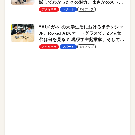
試してわかったその魅力。まさかのストレ
ッチ機能も搭載
アクセサリ
レポート
タイアップ
“AIメガネ”の大学生活におけるポテンシャ
ル。Rokid AIスマートグラスで、Z／α世
代は何を見る？ 現役学生起業家、そして教
授による体験会レポート【PR】
アクセサリ
レポート
タイアップ