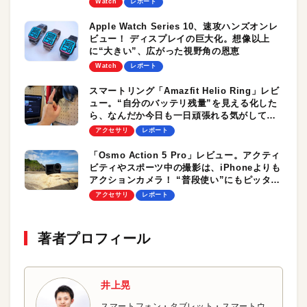
Watch
レポート
Apple Watch Series 10、速攻ハンズオンレ
ビュー！ ディスプレイの巨大化。想像以上
に“大きい”、広がった視野角の恩恵
Watch
レポート
スマートリング「Amazfit Helio Ring」レビ
ュー。“自分のバッテリ残量”を見える化した
ら、なんだか今日も一日頑張れる気がしてき
た！
アクセサリ
レポート
「Osmo Action 5 Pro」レビュー。アクティ
ビティやスポーツ中の撮影は、iPhoneよりも
アクションカメラ！ “普段使い”にもピッタリ
の1台でした
アクセサリ
レポート
著者プロフィール
井上晃
スマートフォン・タブレット・スマートウ