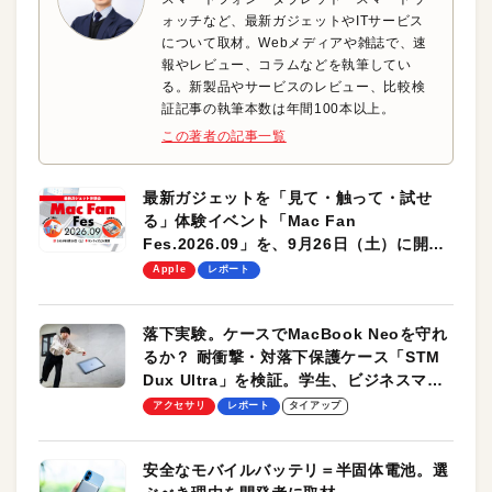
ォッチなど、最新ガジェットやITサービス
について取材。Webメディアや雑誌で、速
報やレビュー、コラムなどを執筆してい
る。新製品やサービスのレビュー、比較検
証記事の執筆本数は年間100本以上。
この著者の記事一覧
最新ガジェットを「見て・触って・試せ
る」体験イベント「Mac Fan
Fes.2026.09」を、9月26日（土）に開催
します！
Apple
レポート
落下実験。ケースでMacBook Neoを守れ
るか？ 耐衝撃・対落下保護ケース「STM
Dux Ultra」を検証。学生、ビジネスマン
のモバイルユースに最適！
アクセサリ
レポート
タイアップ
安全なモバイルバッテリ＝半固体電池。選