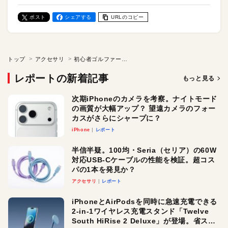
ポスト
シェアする
URLのコピー
トップ
アクセサリ
初心者ゴルファー、「HUAWEI WATCH GT 5 Pro」をレビュー。“ゴルフ向け機能”を多数搭載したスマートウォッチの実力は？
レポートの新着記事
もっと見る
次期iPhoneのカメラを考察。ナイトモード
の画質が大幅アップ？ 望遠カメラのフォー
カスがさらにシャープに？
iPhone
レポート
半信半疑。100均・Seria（セリア）の60W
対応USB-Cケーブルの性能を検証。超コス
パの1本を発見か？
アクセサリ
レポート
iPhoneとAirPodsを同時に急速充電できる
2-in-1ワイヤレス充電スタンド「Twelve
South HiRise 2 Deluxe」が登場。省スペ