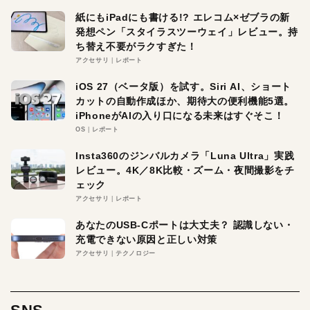
紙にもiPadにも書ける!? エレコム×ゼブラの新
発想ペン「スタイラスツーウェイ」レビュー。持
ち替え不要がラクすぎた！
アクセサリ
レポート
iOS 27（ベータ版）を試す。Siri AI、ショート
カットの自動作成ほか、期待大の便利機能5選。
iPhoneがAIの入り口になる未来はすぐそこ！
OS
レポート
Insta360のジンバルカメラ「Luna Ultra」実践
レビュー。4K／8K比較・ズーム・夜間撮影をチ
ェック
アクセサリ
レポート
あなたのUSB-Cポートは大丈夫？ 認識しない・
充電できない原因と正しい対策
アクセサリ
テクノロジー