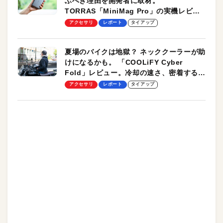
ぶべき理由を開発者に取材。
TORRAS「MiniMag Pro」の実機レビュ
ーも
アクセサリ
レポート
タイアップ
夏場のバイクは地獄？ ネッククーラーが助
けになるかも。 「COOLiFY Cyber
Fold」レビュー。冷却の速さ、密着する冷
却プレート、シンプルな操作性がグッド！
アクセサリ
レポート
タイアップ