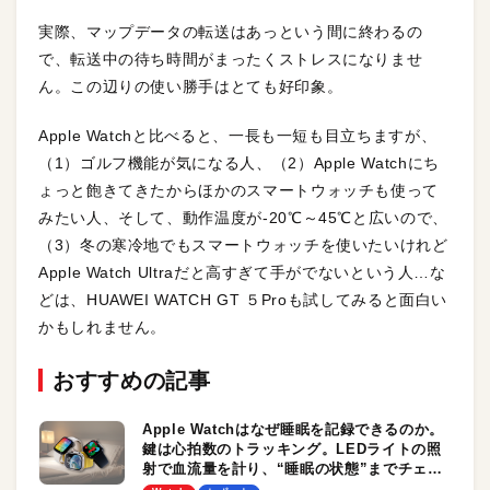
実際、マップデータの転送はあっという間に終わるの
で、転送中の待ち時間がまったくストレスになりませ
ん。この辺りの使い勝手はとても好印象。
Apple Watchと比べると、一長も一短も目立ちますが、
（1）ゴルフ機能が気になる人、（2）Apple Watchにち
ょっと飽きてきたからほかのスマートウォッチも使って
みたい人、そして、動作温度が-20℃～45℃と広いので、
（3）冬の寒冷地でもスマートウォッチを使いたいけれど
Apple Watch Ultraだと高すぎて手がでないという人…な
どは、HUAWEI WATCH GT ５Proも試してみると面白い
かもしれません。
おすすめの記事
Apple Watchはなぜ睡眠を記録できるのか。
鍵は心拍数のトラッキング。LEDライトの照
射で血流量を計り、“睡眠の状態”までチェッ
クしているらしい