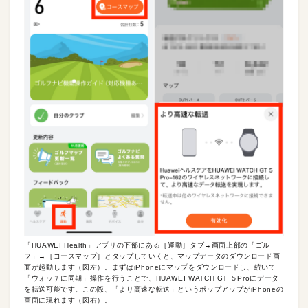
「HUAWEI Health」アプリの下部にある［運動］タブ→画面上部の「ゴル
フ」→［コースマップ］とタップしていくと、マップデータのダウンロード画
面が起動します（図左）。まずはiPhoneにマップをダウンロードし、続いて
「ウォッチに同期」操作を行うことで、HUAWEI WATCH GT ５Proにデータ
を転送可能です。この際、「より高速な転送」というポップアップがiPhoneの
画面に現れます（図右）。