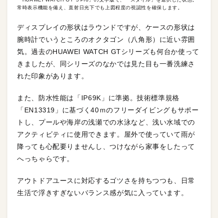
常時表示機能を備え、直射日光下でも上図程度の視認性を確保します。
ディスプレイの形状はラウンドですが、ケースの形状は
腕時計でいうところのオクタゴン（八角形）に近い雰囲
気。過去のHUAWEI WATCH GTシリーズも何台か使って
きましたが、同シリーズのなかでは見た目も一番洗練さ
れた印象があります。
また、防水性能は「IP69K」に準拠。技術標準規格
「EN13319」に基づく40ｍのフリーダイビングもサポー
トし、プールや海岸の浅瀬での水泳など、浅い水域での
アクティビティに使用できます。屋外で使っていて雨が
降っても心配要りませんし、つけながら家事をしたって
へっちゃらです。
アウトドアユースに対応するゴツさを持ちつつも、日常
生活で浮きすぎないバランス感が気に入っています。