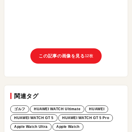
この記事の画像を見る
12枚
関連タグ
ゴルフ
HUAWEI WATCH Ultimate
HUAWEI
HUAWEI WATCH GT 5
HUAWEI WATCH GT 5 Pro
Apple Watch Ultra
Apple Watch