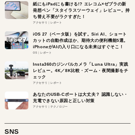
紙にもiPadにも書ける!? エレコム×ゼブラの新
発想ペン「スタイラスツーウェイ」レビュー。持
ち替え不要がラクすぎた！
アクセサリ
レポート
iOS 27（ベータ版）を試す。Siri AI、ショート
カットの自動作成ほか、期待大の便利機能5選。
iPhoneがAIの入り口になる未来はすぐそこ！
OS
レポート
Insta360のジンバルカメラ「Luna Ultra」実践
レビュー。4K／8K比較・ズーム・夜間撮影をチ
ェック
アクセサリ
レポート
あなたのUSB-Cポートは大丈夫？ 認識しない・
充電できない原因と正しい対策
アクセサリ
テクノロジー
SNS