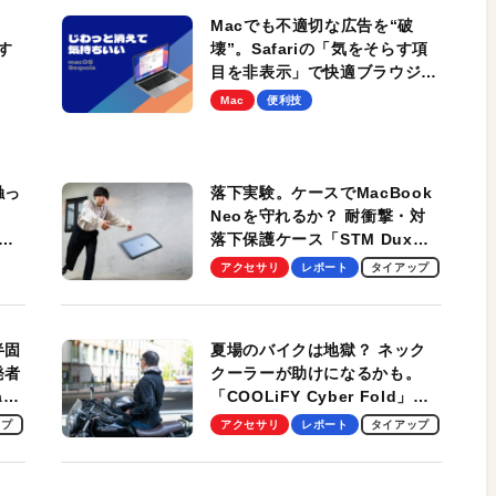
Macでも不適切な広告を“破
す
壊”。Safariの「気をそらす項
目を非表示」で快適ブラウジン
グ！
Mac
便利技
触っ
落下実験。ケースでMacBook
Neoを守れるか？ 耐衝撃・対
落下保護ケース「STM Dux
しま
Ultra」を検証。学生、ビジネ
アクセサリ
レポート
タイアップ
スマンのモバイルユースに最
適！
半固
夏場のバイクは地獄？ ネック
発者
クーラーが助けになるかも。
ag
「COOLiFY Cyber Fold」レ
ビュー。冷却の速さ、密着する
ップ
アクセサリ
レポート
タイアップ
冷却プレート、シンプルな操作
性がグッド！