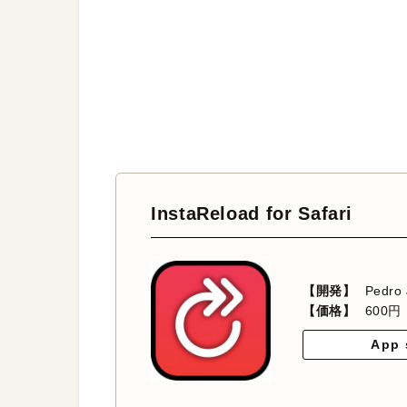
InstaReload for Safari
【開発】
Pedro 
【価格】
600円
App 