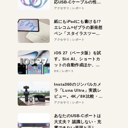
応USB-Cケーブルの性能
を検証。超コスパの1本を
アクセサリ
レポート
発見か？
紙にもiPadにも書ける!?
エレコム×ゼブラの新発想
ペン「スタイラスツーウ
ェイ」レビュー。持ち替
アクセサリ
レポート
え不要がラクすぎた！
iOS 27（ベータ版）を試
す。Siri AI、ショートカ
ットの自動作成ほか、期
待大の便利機能5選。
OS
レポート
iPhoneがAIの入り口にな
る未来はすぐそこ！
Insta360のジンバルカメ
ラ「Luna Ultra」実践レ
ビュー。4K／8K比較・ズ
ーム・夜間撮影をチェッ
アクセサリ
レポート
ク
あなたのUSB-Cポートは
大丈夫？ 認識しない・充
電できない原因と正しい