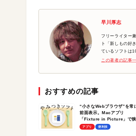
早川厚志
フリーライター兼
ト「新しもの好き
ているソフトは1
この著者の記事
おすすめの記事
“小さなWebブラウザ”を常
前面表示。Macアプリ
「Fixture in Picture」で
デスクトップを使い切る！
アプリ
便利技