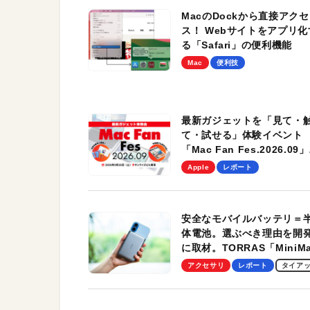
MacのDockから直接アクセ
ス！ Webサイトをアプリ化
る「Safari」の便利機能
Mac
便利技
最新ガジェットを「見て・
て・試せる」体験イベント
「Mac Fan Fes.2026.09」
を、9月26日（土）に開催
Apple
レポート
す！
安全なモバイルバッテリ＝
体電池。選ぶべき理由を開
に取材。TORRAS「MiniM
Pro」の実機レビューも
アクセサリ
レポート
タイア