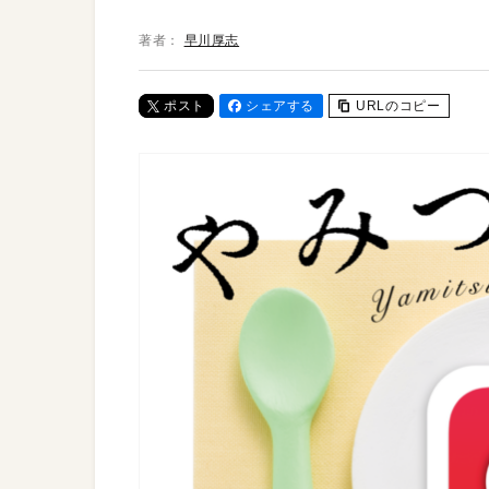
著者：
早川厚志
ポスト
シェアする
URLのコピー