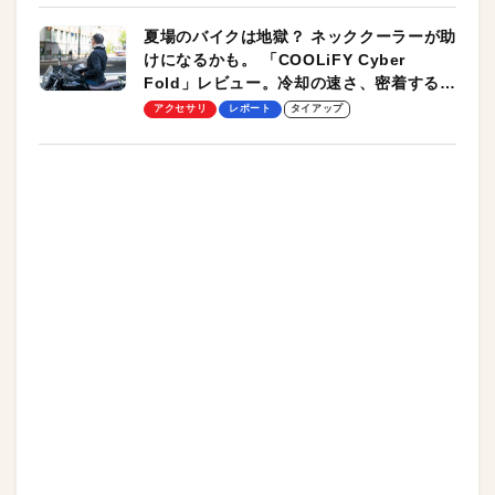
夏場のバイクは地獄？ ネッククーラーが助
けになるかも。 「COOLiFY Cyber
Fold」レビュー。冷却の速さ、密着する冷
却プレート、シンプルな操作性がグッド！
アクセサリ
レポート
タイアップ