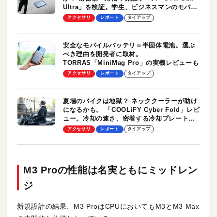
Ultra」を検証。学生、ビジネスマンのモバイ
ルユースに最適！
アクセサリ
レポート
タイアップ
安全なモバイルバッテリ＝半固体電池。選ぶ
べき理由を開発者に取材。
TORRAS「MiniMag Pro」の実機レビューも
アクセサリ
レポート
タイアップ
夏場のバイクは地獄？ ネッククーラーが助け
になるかも。 「COOLiFY Cyber Fold」レビ
ュー。冷却の速さ、密着する冷却プレート、
シンプルな操作性がグッド！
アクセサリ
レポート
タイアップ
M3 Proの性能は名実ともにミッドレン
ジ
新規設計の結果、M3 ProはCPUにおいてもM3とM3 Max