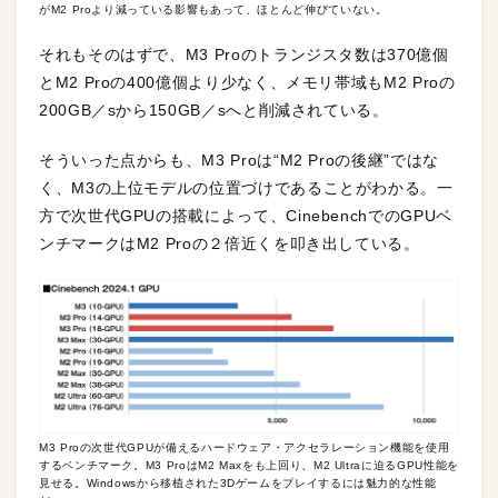
がM2 Proより減っている影響もあって、ほとんど伸びていない。
それもそのはずで、M3 Proのトランジスタ数は370億個
とM2 Proの400億個より少なく、メモリ帯域もM2 Proの
200GB／sから150GB／sへと削減されている。
そういった点からも、M3 Proは“M2 Proの後継”ではな
く、M3の上位モデルの位置づけであることがわかる。一
方で次世代GPUの搭載によって、CinebenchでのGPUベ
ンチマークはM2 Proの２倍近くを叩き出している。
M3 Proの次世代GPUが備えるハードウェア・アクセラレーション機能を使用
するベンチマーク。M3 ProはM2 Maxをも上回り、M2 Ultraに迫るGPU性能を
見せる。Windowsから移植された3Dゲームをプレイするには魅力的な性能