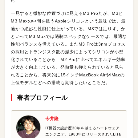
だ。
一見すると微妙な位置づけに見えるM3 Proだが、M3と
M3 Maxの中間を担うAppleシリコンという意味では、最
適かつ絶妙な性能に仕上がっている。M3では足りず、か
といってM3 Maxでは過剰スペックなケースでは、最適な
性能バランスを備えている。またM3 Proは3nmプロセス
の採用とトランジスタ数の減少によってシリコンが小型
化されていることから、M2 Proに比べてエネルギー効率
が大きく向上している。発熱量も抑えられていると見ら
れることから、将来的に15インチMacBook AirやiMacの
上位モデルなどへの搭載も期待したいところだ。
著者プロフィール
今井隆
IT機器の設計歴30年を越えるハードウェア
エンジニア。1983年にリリースされたLisa