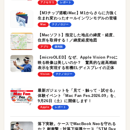
アクセサリ
レポート
【M3チップ搭載iMac】M1からさらに力強く
生まれ変わったオールインワンモデルの登場
Mac
テクノロジー
【Macソフト】指定した地点の緯度・経度、
住所を取得する！／緯度経度地図
アプリ
便利技
【microOLED】なぜ、Apple Vision Proに
映る映像は美しいのか？ 驚異的な超高精細
表示を実現する有機ELディスプレイの正体
Vision
テクノロジー
最新ガジェットを「見て・触って・試せる」
体験イベント「Mac Fan Fes.2026.09」を、
9月26日（土）に開催します！
Apple
レポート
落下実験。ケースでMacBook Neoを守れる
か？ 耐衝撃・対落下保護ケース「STM Dux