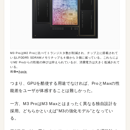
M3 ProはM2 Proに比べてトランジスタ数が削減され、チップ上に搭載されて
いるLPDDR5 SDRAMメモリチップも４個から３個に減っている。これらによ
りM2 Proからの性能の伸びは抑えられているが、消費電力は大きく低減されて
いる。
画像●
Apple
つまり、GPUを酷使する用途でなければ、ProとMaxの性
能差をユーザが体感することは難しかった。
一方、M3 ProはM3 Maxとはまったく異なる独自設計を
採用。どちらかといえば“M3の強化モデル”となってい
る。