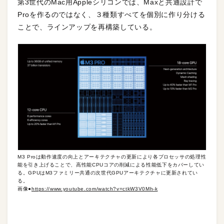
第3世代のMac用Appleシリコンでは、Maxと共通設計で
Proを作るのではなく、３種類すべてを個別に作り分ける
ことで、ラインアップを再構築している。
M3 Proは動作速度の向上とアーキテクチャの更新により各プロセッサの処理性
能を引き上げることで、高性能CPUコアの削減による性能低下をカバーしてい
る。GPUはM3ファミリー共通の次世代GPUアーキテクチャに更新されてい
る。
画像●
https://www.youtube.com/watch?v=ctkW3V0Mh-k