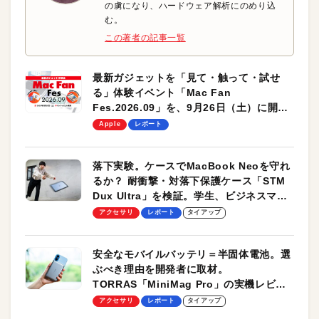
の虜になり、ハードウェア解析にのめり込
む。
この著者の記事一覧
最新ガジェットを「見て・触って・試せ
る」体験イベント「Mac Fan
Fes.2026.09」を、9月26日（土）に開催
します！
Apple
レポート
落下実験。ケースでMacBook Neoを守れ
るか？ 耐衝撃・対落下保護ケース「STM
Dux Ultra」を検証。学生、ビジネスマン
のモバイルユースに最適！
アクセサリ
レポート
タイアップ
安全なモバイルバッテリ＝半固体電池。選
ぶべき理由を開発者に取材。
TORRAS「MiniMag Pro」の実機レビュ
ーも
アクセサリ
レポート
タイアップ