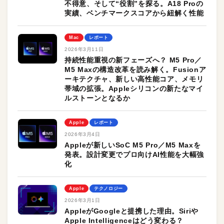
不得意、そして“役割”を探る。A18 Proの
実績、ベンチマークスコアから紐解く性能
Mac
レポート
2026年3月11日
持続性能重視の新フェーズへ？ M5 Pro／
M5 Maxの構造改革を読み解く。Fusionア
ーキテクチャ、新しい高性能コア、メモリ
帯域の拡張。Appleシリコンの新たなマイ
ルストーンとなるか
Apple
レポート
2026年3月4日
Appleが新しいSoC M5 Pro／M5 Maxを
発表。設計変更でプロ向けAI性能を大幅強
化
Apple
テクノロジー
2026年3月1日
AppleがGoogleと提携した理由。Siriや
Apple Intelligenceはどう変わる？