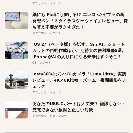
アクセサリ
レポート
紙にもiPadにも書ける!? エレコム×ゼブラの新
発想ペン「スタイラスツーウェイ」レビュー。持
ち替え不要がラクすぎた！
アクセサリ
レポート
iOS 27（ベータ版）を試す。Siri AI、ショート
カットの自動作成ほか、期待大の便利機能5選。
iPhoneがAIの入り口になる未来はすぐそこ！
OS
レポート
Insta360のジンバルカメラ「Luna Ultra」実践
レビュー。4K／8K比較・ズーム・夜間撮影をチ
ェック
アクセサリ
レポート
あなたのUSB-Cポートは大丈夫？ 認識しない・
充電できない原因と正しい対策
アクセサリ
テクノロジー