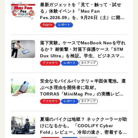
最新ガジェットを「見て・触って・試せ
る」体験イベント「Mac Fan
Fes.2026.09」を、9月26日（土）に開催
します！
Apple
レポート
落下実験。ケースでMacBook Neoを守れ
るか？ 耐衝撃・対落下保護ケース「STM
Dux Ultra」を検証。学生、ビジネスマン
のモバイルユースに最適！
アクセサリ
レポート
タイアップ
安全なモバイルバッテリ＝半固体電池。選
ぶべき理由を開発者に取材。
TORRAS「MiniMag Pro」の実機レビュ
ーも
アクセサリ
レポート
タイアップ
夏場のバイクは地獄？ ネッククーラーが助
けになるかも。 「COOLiFY Cyber
Fold」レビュー。冷却の速さ、密着する冷