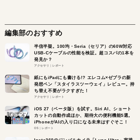
編集部のおすすめ
半信半疑。100均・Seria（セリア）の60W対応
USB-Cケーブルの性能を検証。超コスパの1本を
発見か？
アクセサリ
レポート
紙にもiPadにも書ける!? エレコム×ゼブラの新
発想ペン「スタイラスツーウェイ」レビュー。持
ち替え不要がラクすぎた！
アクセサリ
レポート
iOS 27（ベータ版）を試す。Siri AI、ショート
カットの自動作成ほか、期待大の便利機能5選。
iPhoneがAIの入り口になる未来はすぐそこ！
OS
レポート
Insta360のジンバルカメラ「Luna Ultra」実践