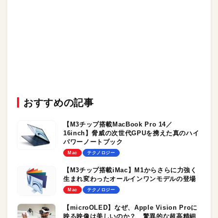
おすすめの記事
【M3チップ搭載MacBook Pro 14／
16inch】脅威の次世代GPUを携えた真のハイ
パワーノートブック
Mac
テクノロジー
【M3チップ搭載iMac】M1からさらに力強く
生まれ変わったオールインワンモデルの登場
Mac
テクノロジー
【microOLED】なぜ、Apple Vision Proに
映る映像は美しいのか？ 驚異的な超高精細