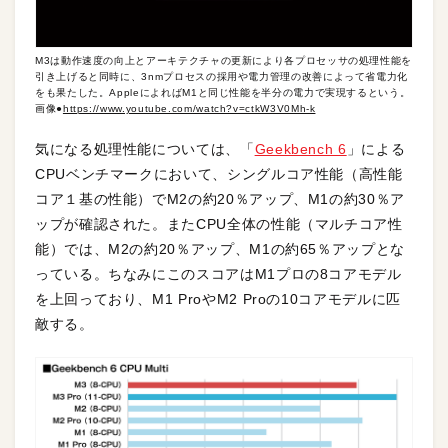
M3は動作速度の向上とアーキテクチャの更新により各プロセッサの処理性能を
引き上げると同時に、3nmプロセスの採用や電力管理の改善によって省電力化
をも果たした。AppleによればM1と同じ性能を半分の電力で実現するという。
画像●
https://www.youtube.com/watch?v=ctkW3V0Mh-k
気になる処理性能については、「
Geekbench 6
」による
CPUベンチマークにおいて、シングルコア性能（高性能
コア１基の性能）でM2の約20％アップ、M1の約30％ア
ップが確認された。またCPU全体の性能（マルチコア性
能）では、M2の約20％アップ、M1の約65％アップとな
っている。ちなみにこのスコアはM1プロの8コアモデル
を上回っており、M1 ProやM2 Proの10コアモデルに匹
敵する。