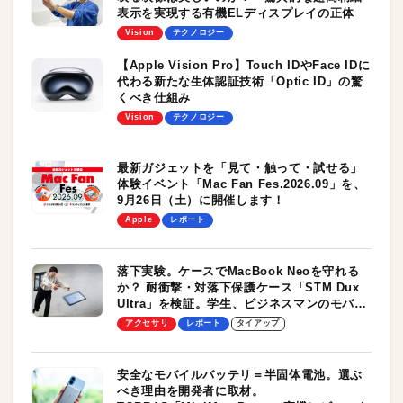
表示を実現する有機ELディスプレイの正体
Vision
テクノロジー
【Apple Vision Pro】Touch IDやFace IDに
代わる新たな生体認証技術「Optic ID」の驚
くべき仕組み
Vision
テクノロジー
最新ガジェットを「見て・触って・試せる」
体験イベント「Mac Fan Fes.2026.09」を、
9月26日（土）に開催します！
Apple
レポート
落下実験。ケースでMacBook Neoを守れる
か？ 耐衝撃・対落下保護ケース「STM Dux
Ultra」を検証。学生、ビジネスマンのモバイ
ルユースに最適！
アクセサリ
レポート
タイアップ
安全なモバイルバッテリ＝半固体電池。選ぶ
べき理由を開発者に取材。