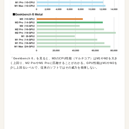
「Geekbench 6」を見ると、M3のCPU性能（マルチコア）はM1やM2を大き
く上回り、M2 ProやM1 Proに匹敵することがわかる。GPU性能はM1やM2を
少し上回るレベルで、従来のソフトではその威力を発揮しない。