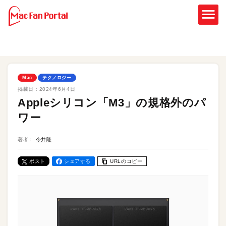
Mac
テクノロジー
掲載日：
2024年6月4日
Appleシリコン「M3」の規格外のパ
ワー
著者：
今井隆
ポスト
シェアする
URLのコピー