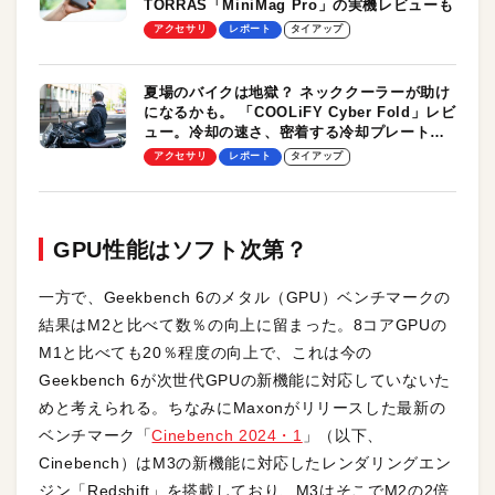
TORRAS「MiniMag Pro」の実機レビューも
アクセサリ
レポート
タイアップ
夏場のバイクは地獄？ ネッククーラーが助け
になるかも。 「COOLiFY Cyber Fold」レビ
ュー。冷却の速さ、密着する冷却プレート、
シンプルな操作性がグッド！
アクセサリ
レポート
タイアップ
GPU性能はソフト次第？
一方で、Geekbench 6のメタル（GPU）ベンチマークの
結果はM2と比べて数％の向上に留まった。8コアGPUの
M1と比べても20％程度の向上で、これは今の
Geekbench 6が次世代GPUの新機能に対応していないた
めと考えられる。ちなみにMaxonがリリースした最新の
ベンチマーク「
Cinebench 2024・1
」（以下、
Cinebench）はM3の新機能に対応したレンダリングエン
ジン「Redshift」を搭載しており、M3はそこでM2の2倍