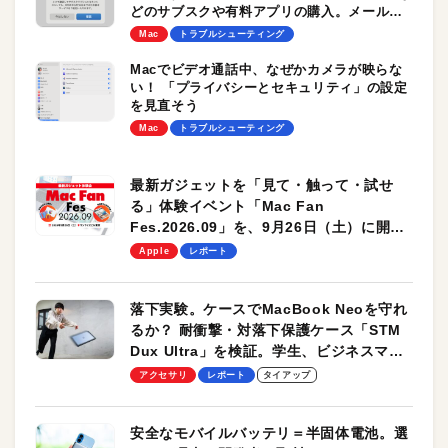
どのサブスクや有料アプリの購入。メールや
Apple IDから請求内容を確認できます
Mac
トラブルシューティング
Macでビデオ通話中、なぜかカメラが映らな
い！ 「プライバシーとセキュリティ」の設定
を見直そう
Mac
トラブルシューティング
最新ガジェットを「見て・触って・試せ
る」体験イベント「Mac Fan
Fes.2026.09」を、9月26日（土）に開催
します！
Apple
レポート
落下実験。ケースでMacBook Neoを守れ
るか？ 耐衝撃・対落下保護ケース「STM
Dux Ultra」を検証。学生、ビジネスマン
のモバイルユースに最適！
アクセサリ
レポート
タイアップ
安全なモバイルバッテリ＝半固体電池。選