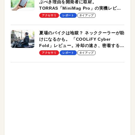
ぶべき理由を開発者に取材。
TORRAS「MiniMag Pro」の実機レビュ
ーも
アクセサリ
レポート
タイアップ
夏場のバイクは地獄？ ネッククーラーが助
けになるかも。 「COOLiFY Cyber
Fold」レビュー。冷却の速さ、密着する冷
却プレート、シンプルな操作性がグッド！
アクセサリ
レポート
タイアップ