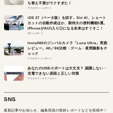
ち替え不要がラクすぎた！
アクセサリ
レポート
iOS 27（ベータ版）を試す。Siri AI、ショート
カットの自動作成ほか、期待大の便利機能5選。
iPhoneがAIの入り口になる未来はすぐそこ！
OS
レポート
Insta360のジンバルカメラ「Luna Ultra」実践
レビュー。4K／8K比較・ズーム・夜間撮影をチ
ェック
アクセサリ
レポート
あなたのUSB-Cポートは大丈夫？ 認識しない・
充電できない原因と正しい対策
アクセサリ
テクノロジー
SNS
最新記事やお知らせ、編集部員の取材レポートなどを投稿中！