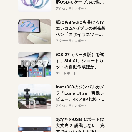
応USB-Cケーブルの性能
を検証。超コスパの1本を
アクセサリ
レポート
発見か？
紙にもiPadにも書ける!?
エレコム×ゼブラの新発想
ペン「スタイラスツーウ
ェイ」レビュー。持ち替
アクセサリ
レポート
え不要がラクすぎた！
iOS 27（ベータ版）を試
す。Siri AI、ショートカ
ットの自動作成ほか、期
待大の便利機能5選。
OS
レポート
iPhoneがAIの入り口にな
る未来はすぐそこ！
Insta360のジンバルカメ
ラ「Luna Ultra」実践レ
ビュー。4K／8K比較・ズ
ーム・夜間撮影をチェッ
アクセサリ
レポート
ク
あなたのUSB-Cポートは
大丈夫？ 認識しない・充
電できない原因と正しい