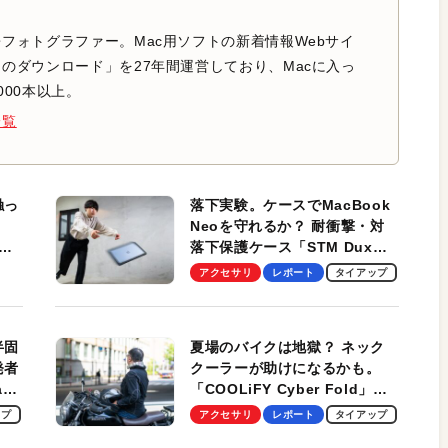
フォトグラファー。Mac用ソフトの新着情報Webサイ
のダウンロード」を27年間運営しており、Macに入っ
000本以上。
一覧
触っ
落下実験。ケースでMacBook
Neoを守れるか？ 耐衝撃・対
落下保護ケース「STM Dux
しま
Ultra」を検証。学生、ビジネ
アクセサリ
レポート
タイアップ
スマンのモバイルユースに最
適！
半固
夏場のバイクは地獄？ ネック
発者
クーラーが助けになるかも。
ag
「COOLiFY Cyber Fold」レ
ビュー。冷却の速さ、密着する
ップ
アクセサリ
レポート
タイアップ
冷却プレート、シンプルな操作