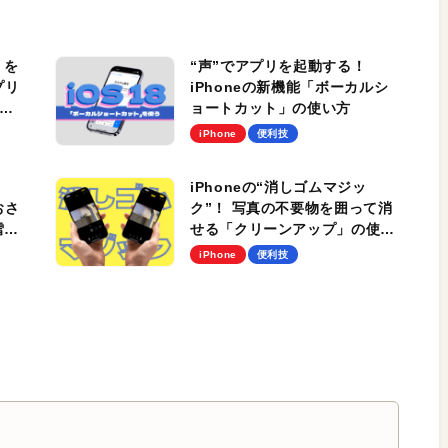
」を
“声”でアプリを起動する！
プリ
iPhoneの新機能「ボーカルシ
ョートカット」の使い方
iPhone
便利技
iPhoneの“消しゴムマジッ
おさ
ク”！ 写真の不要物を囲って消
雪」
せる「クリーンアップ」の使い
方。Apple Intelligenceの便利
iPhone
便利技
機能を使いこなそう