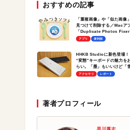
おすすめの記事
「重複画像」や「似た画像
見つけて削除する／Macア
「Duplicate Photos Fixer
Pro」
アプリ
便利技
HHKB Studioに新色登場！
“変態”キーボードの魅力を
らい。「墨」もいいけど「
も美しい…！
アクセサリ
レポート
著者プロフィール
早川厚志