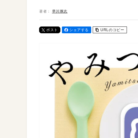
著者：
早川厚志
ポスト
シェアする
URLのコピー