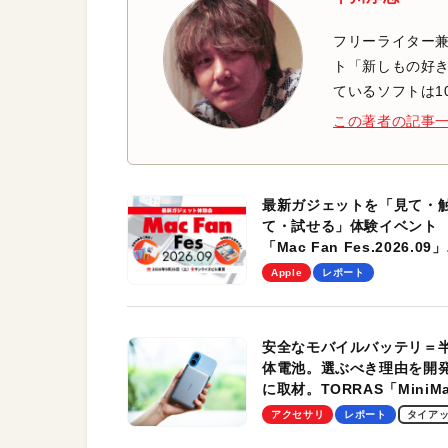
フリーライター兼
ト「新しもの好き
ているソフトは1
この著者の記事
最新ガジェットを「見て・
て・試せる」体験イベント
「Mac Fan Fes.2026.09」
を、9月26日（土）に開催
Apple
レポート
す！
安全なモバイルバッテリ＝
体電池。選ぶべき理由を開
に取材。TORRAS「MiniM
Pro」の実機レビューも
アクセサリ
レポート
タイア