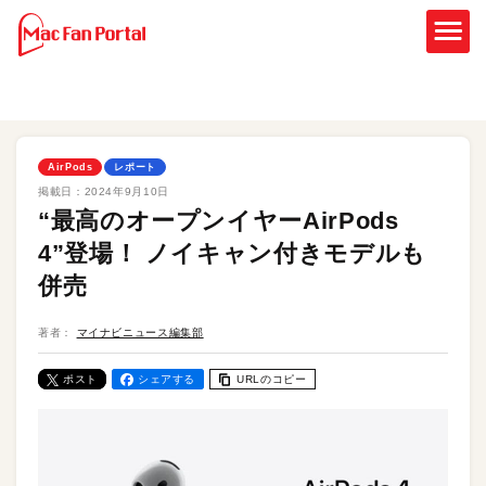
AirPods
レポート
掲載日：
2024年9月10日
“最高のオープンイヤーAirPods
4”登場！ ノイキャン付きモデルも
併売
著者：
マイナビニュース編集部
ポスト
シェアする
URLのコピー