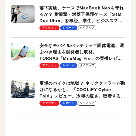
落下実験。ケースでMacBook Neoを守れ
るか？ 耐衝撃・対落下保護ケース「STM
Dux Ultra」を検証。学生、ビジネスマン
のモバイルユースに最適！
アクセサリ
レポート
タイアップ
安全なモバイルバッテリ＝半固体電池。選
ぶべき理由を開発者に取材。
TORRAS「MiniMag Pro」の実機レビュ
ーも
アクセサリ
レポート
タイアップ
夏場のバイクは地獄？ ネッククーラーが助
けになるかも。 「COOLiFY Cyber
Fold」レビュー。冷却の速さ、密着する冷
却プレート、シンプルな操作性がグッド！
アクセサリ
レポート
タイアップ