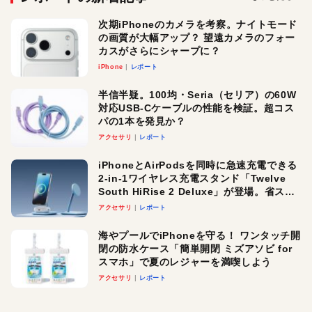
次期iPhoneのカメラを考察。ナイトモード
の画質が大幅アップ？ 望遠カメラのフォー
カスがさらにシャープに？
iPhone
レポート
半信半疑。100均・Seria（セリア）の60W
対応USB-Cケーブルの性能を検証。超コス
パの1本を発見か？
アクセサリ
レポート
iPhoneとAirPodsを同時に急速充電できる
2-in-1ワイヤレス充電スタンド「Twelve
South HiRise 2 Deluxe」が登場。省スペ
ースでおしゃれに充電したい人にオスス
アクセサリ
レポート
メ！
海やプールでiPhoneを守る！ ワンタッチ開
閉の防水ケース「簡単開閉 ミズアソビ for
スマホ」で夏のレジャーを満喫しよう
アクセサリ
レポート