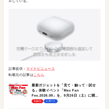
ルしている。
記事提供：
マイナビニュース
転載元の記事は
こちら
最新ガジェットを「見て・触って・試せ
る」体験イベント「Mac Fan
Fes.2026.09」を、9月26日（土）に開催
します！
Apple
レポート