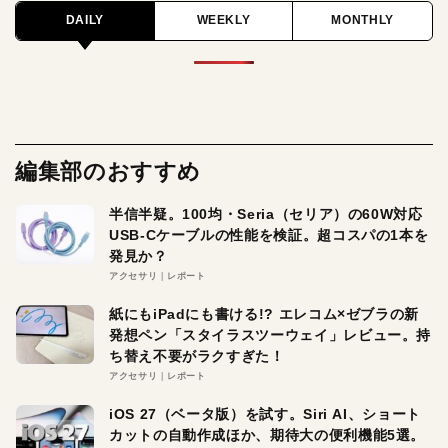
DAILY
WEEKLY
MONTHLY
編集部のおすすめ
半信半疑。100均・Seria（セリア）の60W対応
USB-Cケーブルの性能を検証。超コスパの1本を
発見か？
アクセサリ
レポート
紙にもiPadにも書ける!? エレコム×ゼブラの新
発想ペン「スタイラスツーウェイ」レビュー。持
ち替え不要がラクすぎた！
アクセサリ
レポート
iOS 27（ベータ版）を試す。Siri AI、ショート
カットの自動作成ほか、期待大の便利機能5選。