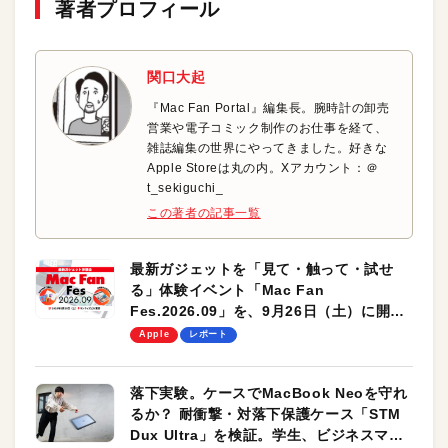
著者プロフィール
関口大起
『Mac Fan Portal』編集長。腕時計の卸売
営業や電子コミック制作のお仕事を経て、
雑誌編集の世界にやってきました。好きな
Apple Storeは丸の内。Xアカウント：＠
t_sekiguchi_
この著者の記事一覧
最新ガジェットを「見て・触って・試せ
る」体験イベント「Mac Fan
Fes.2026.09」を、9月26日（土）に開催
します！
Apple
レポート
落下実験。ケースでMacBook Neoを守れ
るか？ 耐衝撃・対落下保護ケース「STM
Dux Ultra」を検証。学生、ビジネスマン