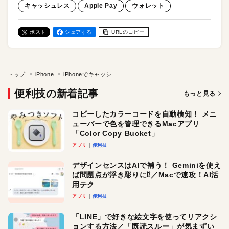
キャッシュレス
Apple Pay
ウォレット
ポスト
シェアする
URLのコピー
トップ
iPhone
iPhoneでキャッシュレス決済デビュー！ 「ウォレット」アプリにクレジットカードを登録する方法＆決済の手順
便利技の新着記事
もっと見る
コピーしたカラーコードを自動検知！ メニ
ューバーで色を管理できるMacアプリ
「Color Copy Bucket」
アプリ
便利技
デザインセンスはAIで補う！ Geminiを使え
ば問題点が浮き彫りに⁉︎／Macで速攻！AI活
用テク
アプリ
便利技
「LINE」で好きな絵文字を使ってリアクシ
ョンする方法／「既読スルー」が気まずい