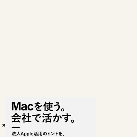
×
×
×