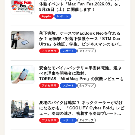
体験イベント「Mac Fan Fes.2026.09」を、
9月26日（土）に開催します！
Apple
レポート
落下実験。ケースでMacBook Neoを守れる
か？ 耐衝撃・対落下保護ケース「STM Dux
Ultra」を検証。学生、ビジネスマンのモバイ
ルユースに最適！
アクセサリ
レポート
タイアップ
安全なモバイルバッテリ＝半固体電池。選ぶ
べき理由を開発者に取材。
TORRAS「MiniMag Pro」の実機レビューも
アクセサリ
レポート
タイアップ
夏場のバイクは地獄？ ネッククーラーが助け
になるかも。 「COOLiFY Cyber Fold」レビ
ュー。冷却の速さ、密着する冷却プレート、
シンプルな操作性がグッド！
アクセサリ
レポート
タイアップ