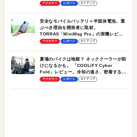
のモバイルユースに最適！
アクセサリ
レポート
タイアップ
安全なモバイルバッテリ＝半固体電池。選
ぶべき理由を開発者に取材。
TORRAS「MiniMag Pro」の実機レビュ
ーも
アクセサリ
レポート
タイアップ
夏場のバイクは地獄？ ネッククーラーが助
けになるかも。 「COOLiFY Cyber
Fold」レビュー。冷却の速さ、密着する冷
却プレート、シンプルな操作性がグッド！
アクセサリ
レポート
タイアップ