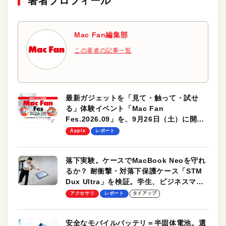
著者プロフィール
Mac Fan編集部
この著者の記事一覧
最新ガジェットを「見て・触って・試せ
る」体験イベント「Mac Fan
Fes.2026.09」を、9月26日（土）に開催
します！
Apple
レポート
落下実験。ケースでMacBook Neoを守れ
るか？ 耐衝撃・対落下保護ケース「STM
Dux Ultra」を検証。学生、ビジネスマン
のモバイルユースに最適！
アクセサリ
レポート
タイアップ
安全なモバイルバッテリ＝半固体電池。選