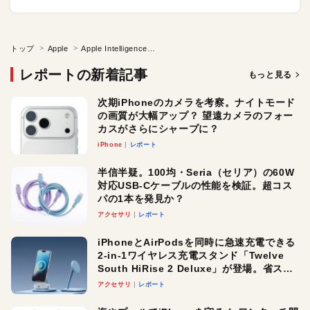
トップ
Apple
Apple Intelligenceが進化する！ 写真やSafariなど“いつものアプリ”でAIがもっと便利に【WWDC26】
レポートの新着記事
もっと見る
次期iPhoneのカメラを考察。ナイトモード
の画質が大幅アップ？ 望遠カメラのフォー
カスがさらにシャープに？
iPhone
レポート
半信半疑。100均・Seria（セリア）の60W
対応USB-Cケーブルの性能を検証。超コス
パの1本を発見か？
アクセサリ
レポート
iPhoneとAirPodsを同時に急速充電できる
2-in-1ワイヤレス充電スタンド「Twelve
South HiRise 2 Deluxe」が登場。省スペ
ースでおしゃれに充電したい人にオスス
アクセサリ
レポート
メ！