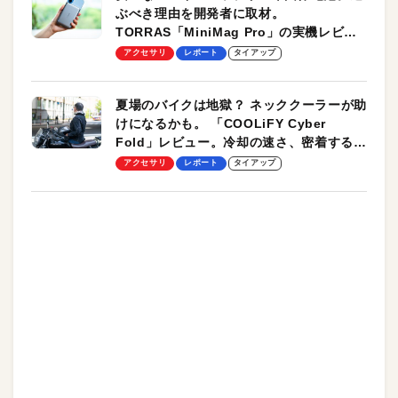
ぶべき理由を開発者に取材。
TORRAS「MiniMag Pro」の実機レビュ
ーも
アクセサリ
レポート
タイアップ
夏場のバイクは地獄？ ネッククーラーが助
けになるかも。 「COOLiFY Cyber
Fold」レビュー。冷却の速さ、密着する冷
却プレート、シンプルな操作性がグッド！
アクセサリ
レポート
タイアップ