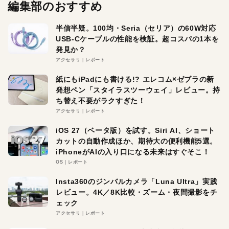
編集部のおすすめ
半信半疑。100均・Seria（セリア）の60W対応
USB-Cケーブルの性能を検証。超コスパの1本を
発見か？
アクセサリ
レポート
紙にもiPadにも書ける!? エレコム×ゼブラの新
発想ペン「スタイラスツーウェイ」レビュー。持
ち替え不要がラクすぎた！
アクセサリ
レポート
iOS 27（ベータ版）を試す。Siri AI、ショート
カットの自動作成ほか、期待大の便利機能5選。
iPhoneがAIの入り口になる未来はすぐそこ！
OS
レポート
Insta360のジンバルカメラ「Luna Ultra」実践
レビュー。4K／8K比較・ズーム・夜間撮影をチ
ェック
アクセサリ
レポート