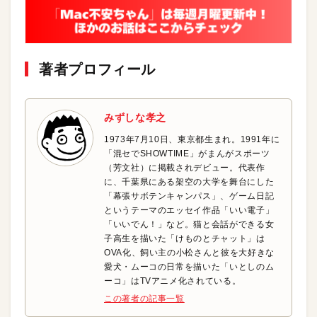
著者プロフィール
みずしな孝之
1973年7月10日、東京都生まれ。1991年に
「混セでSHOWTIME」がまんがスポーツ
（芳文社）に掲載されデビュー。代表作
に、千葉県にある架空の大学を舞台にした
「幕張サボテンキャンパス」、ゲーム日記
というテーマのエッセイ作品「いい電子」
「いいでん！」など。猫と会話ができる女
子高生を描いた「けものとチャット」は
OVA化、飼い主の小松さんと彼を大好きな
愛犬・ムーコの日常を描いた「いとしのム
ーコ」はTVアニメ化されている。
この著者の記事一覧