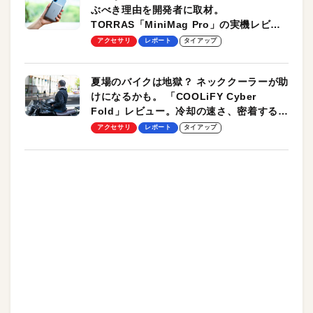
ぶべき理由を開発者に取材。
TORRAS「MiniMag Pro」の実機レビュ
ーも
アクセサリ
レポート
タイアップ
夏場のバイクは地獄？ ネッククーラーが助
けになるかも。 「COOLiFY Cyber
Fold」レビュー。冷却の速さ、密着する冷
却プレート、シンプルな操作性がグッド！
アクセサリ
レポート
タイアップ