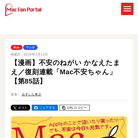
Mac
マンガ
掲載日：
2026年1月12日
【漫画】不安のねがい かなえたま
え／復刻連載「Mac不安ちゃん」
【第85話】
著者：
みずしな孝之
ポスト
シェアする
URLのコピー