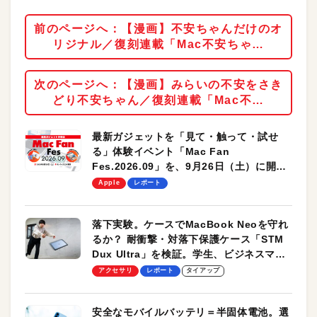
前のページへ：【漫画】不安ちゃんだけのオ
リジナル／復刻連載「Mac不安ちゃ…
次のページへ：【漫画】みらいの不安をさき
どり不安ちゃん／復刻連載「Mac不…
最新ガジェットを「見て・触って・試せ
る」体験イベント「Mac Fan
Fes.2026.09」を、9月26日（土）に開催
します！
Apple
レポート
落下実験。ケースでMacBook Neoを守れ
るか？ 耐衝撃・対落下保護ケース「STM
Dux Ultra」を検証。学生、ビジネスマン
のモバイルユースに最適！
アクセサリ
レポート
タイアップ
安全なモバイルバッテリ＝半固体電池。選