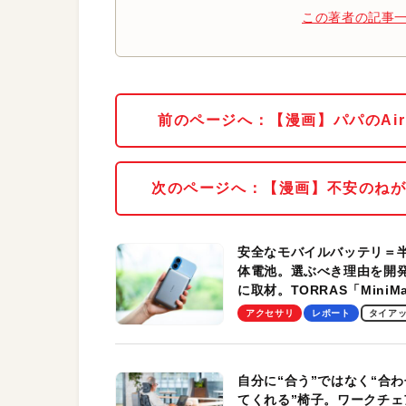
この著者の記事
前のページへ：【漫画】パパのAi
次のページへ：【漫画】不安のねが
安全なモバイルバッテリ＝
体電池。選ぶべき理由を開
に取材。TORRAS「MiniM
Pro」の実機レビューも
アクセサリ
レポート
タイア
自分に“合う”ではなく“合わ
てくれる”椅子。ワークチェ