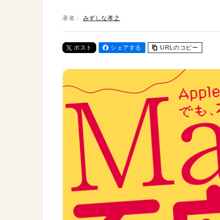
著者：
みずしな孝之
ポスト
シェアする
URLのコピー