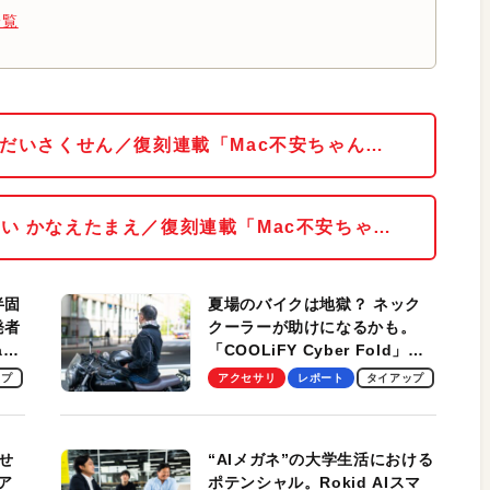
一覧
rだいさくせん／復刻連載「Mac不安ちゃん…
い かなえたまえ／復刻連載「Mac不安ちゃ…
半固
夏場のバイクは地獄？ ネック
発者
クーラーが助けになるかも。
ag
「COOLiFY Cyber Fold」レ
ビュー。冷却の速さ、密着する
ップ
アクセサリ
レポート
タイアップ
冷却プレート、シンプルな操作
性がグッド！
せ
“AIメガネ”の大学生活における
ア
ポテンシャル。Rokid AIスマ