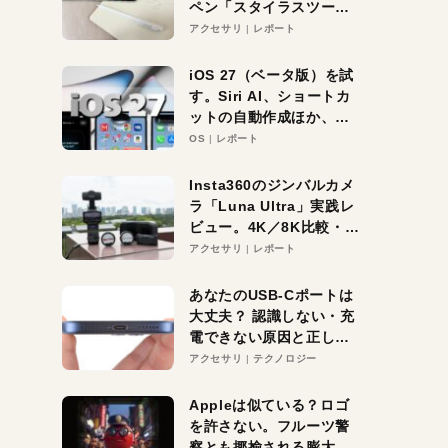
ペン「スタイラスツーウ
ェイ」レビュー。持ち替
アクセサリ
レポート
え不要がラクすぎた！
iOS 27（ベータ版）を試
す。Siri AI、ショートカ
ットの自動作成ほか、期
待大の便利機能5選。
OS
レポート
iPhoneがAIの入り口にな
る未来はすぐそこ！
Insta360のジンバルカメ
ラ「Luna Ultra」実践レ
ビュー。4K／8K比較・ズ
ーム・夜間撮影をチェッ
アクセサリ
レポート
ク
あなたのUSB-Cポートは
大丈夫？ 認識しない・充
電できない原因と正しい
対策
アクセサリ
テクノロジー
Appleは似ている？ロゴ
を許さない。フルーツ警
察とも揶揄される膨大な