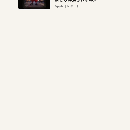
異議申し立て。対象は非
Apple
レポート
営利団体や公益団体も。
Appleロゴを“過剰”に守
る理由とは