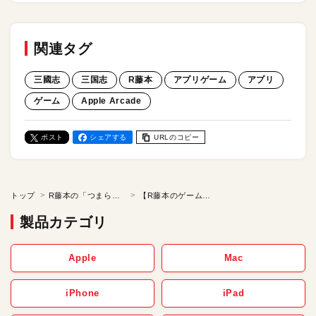
関連タグ
三國志
三国志
R藤本
アプリゲーム
アプリ
ゲーム
Apple Arcade
ポスト
シェアする
URLのコピー
トップ
R藤本の「つまらないゲームなど必要ない！Z」
【R藤本のゲームレビュー】 三つ巴の戦いはナメック星以来だな…。「三國志 HEROES」で、このオレ様が天下を獲ってやろう！ Apple Arcadeの注目・新作タイトルをプレイ
製品カテゴリ
Apple
Mac
iPhone
iPad