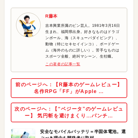
R藤本
吉本興業所属のピン芸人。1981年3月16日
生まれ、福岡県出身。好きなものはドラゴ
ンボール、海（スキューバダイビング）、
動物（特にセキセイインコ）、ボードゲー
ム（海外のものに詳しい）。苦手なものは
スポーツ全般、絶叫マシーン、生牡蠣。
この著者の記事一覧
前のページへ：【R藤本のゲームレビュー】
名作RPG「FF」がApple …
次のページへ：【“ベジータ”のゲームレビュ
ー】 気円斬を避けまくり…パンチ…
安全なモバイルバッテリ＝半固体電池。選
ぶべき理由を開発者に取材。