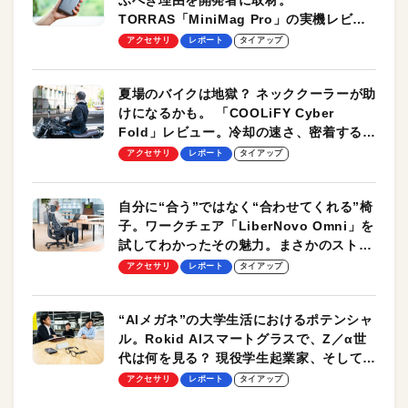
TORRAS「MiniMag Pro」の実機レビュ
ーも
アクセサリ
レポート
タイアップ
夏場のバイクは地獄？ ネッククーラーが助
けになるかも。 「COOLiFY Cyber
Fold」レビュー。冷却の速さ、密着する冷
却プレート、シンプルな操作性がグッド！
アクセサリ
レポート
タイアップ
自分に“合う”ではなく“合わせてくれる”椅
子。ワークチェア「LiberNovo Omni」を
試してわかったその魅力。まさかのストレ
ッチ機能も搭載
アクセサリ
レポート
タイアップ
“AIメガネ”の大学生活におけるポテンシャ
ル。Rokid AIスマートグラスで、Z／α世
代は何を見る？ 現役学生起業家、そして教
授による体験会レポート【PR】
アクセサリ
レポート
タイアップ