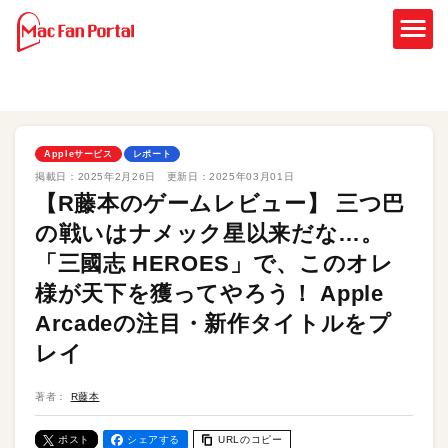
Appleサービス
レポート
掲載日：
2025年2月26日
更新日：
2025年03月01日
【R藤本のゲームレビュー】 三つ巴
の戦いはナメック星以来だな…。
「三國志 HEROES」で、このオレ
様が天下を獲ってやろう！ Apple
Arcadeの注目・新作タイトルをプ
レイ
著者：
R藤本
ポスト
シェアする
URLのコピー