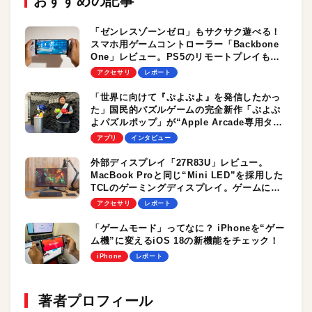
おすすめの記事
「ゼンレスゾーンゼロ」もサクサク遊べる！
スマホ用ゲームコントローラー「Backbone
One」レビュー。PS5のリモートプレイも超
快適！
アクセサリ
レポート
「世界に向けて『ぷよぷよ』を発信したかっ
た」国民的パズルゲームの完全新作「ぷよぷ
よパズルポップ」が“Apple Arcade専用タイ
トル”となった理由
アプリ
インタビュー
外部ディスプレイ「27R83U」レビュー。
MacBook Proと同じ“Mini LED”を採用した
TCLのゲーミングディスプレイ。ゲームに、
ビジネスに、クリエイティブワークに、Mac
アクセサリ
レポート
と使ってみた結論は？
「ゲームモード」ってなに？ iPhoneを“ゲー
ム機”に変えるiOS 18の新機能をチェック！
iPhone
レポート
著者プロフィール