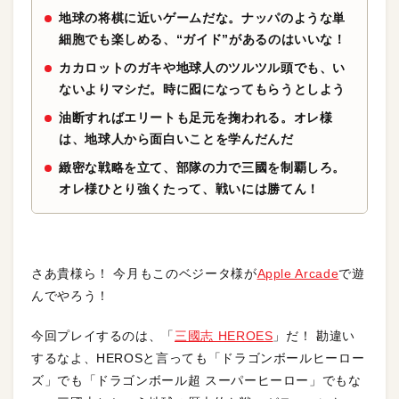
地球の将棋に近いゲームだな。ナッパのような単
細胞でも楽しめる、“ガイド”があるのはいいな！
カカロットのガキや地球人のツルツル頭でも、い
ないよりマシだ。時に囮になってもらうとしよう
油断すればエリートも足元を掬われる。オレ様
は、地球人から面白いことを学んだんだ
緻密な戦略を立て、部隊の力で三國を制覇しろ。
オレ様ひとり強くたって、戦いには勝てん！
さあ貴様ら！ 今月もこのベジータ様が
Apple Arcade
で遊
んでやろう！
今回プレイするのは、「
三國志 HEROES
」だ！ 勘違い
するなよ、HEROSと言っても「ドラゴンボールヒーロー
ズ」でも「ドラゴンボール超 スーパーヒーロー」でもな