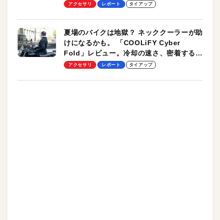
ーも
アクセサリ
レポート
タイアップ
夏場のバイクは地獄？ ネッククーラーが助
けになるかも。 「COOLiFY Cyber
Fold」レビュー。冷却の速さ、密着する冷
却プレート、シンプルな操作性がグッド！
アクセサリ
レポート
タイアップ