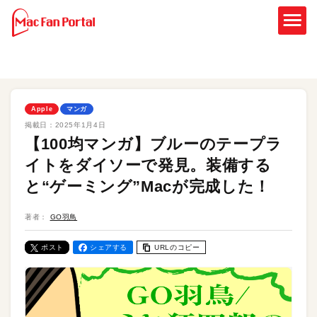
Apple
マンガ
掲載日：
2025年1月4日
【100均マンガ】ブルーのテープラ
イトをダイソーで発見。装備する
と“ゲーミング”Macが完成した！
著者：
GO羽鳥
ポスト
シェアする
URLのコピー