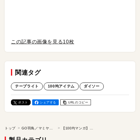
この記事の画像を見る
10枚
関連タグ
テープライト
100均アイテム
ダイソー
ポスト
シェアする
URLのコピー
トップ
GO羽鳥／マミヤ狂四郎の「100均tosh」
【100均マンガ】ブルーのテープライトをダイソーで発見。装備すると“ゲーミング”Macが完成した！