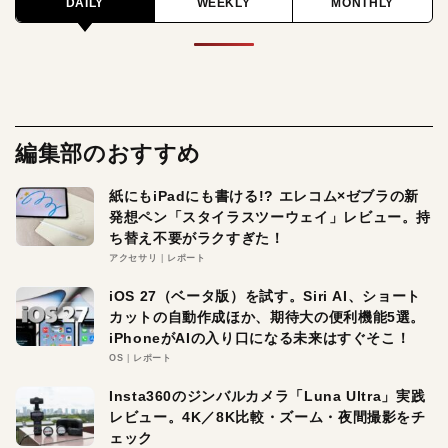
DAILY
WEEKLY
MONTHLY
編集部のおすすめ
紙にもiPadにも書ける!? エレコム×ゼブラの新
発想ペン「スタイラスツーウェイ」レビュー。持
ち替え不要がラクすぎた！
アクセサリ
レポート
iOS 27（ベータ版）を試す。Siri AI、ショート
カットの自動作成ほか、期待大の便利機能5選。
iPhoneがAIの入り口になる未来はすぐそこ！
OS
レポート
Insta360のジンバルカメラ「Luna Ultra」実践
レビュー。4K／8K比較・ズーム・夜間撮影をチ
ェック