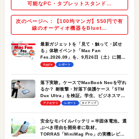
可能なPC・タブレットスタンド…
次のページへ：【100均マンガ】550円で有
線のオーディオ機器をBluet…
最新ガジェットを「見て・触って・試せ
る」体験イベント「Mac Fan
Fes.2026.09」を、9月26日（土）に開催
します！
Apple
レポート
落下実験。ケースでMacBook Neoを守れ
るか？ 耐衝撃・対落下保護ケース「STM
Dux Ultra」を検証。学生、ビジネスマン
のモバイルユースに最適！
アクセサリ
レポート
タイアップ
安全なモバイルバッテリ＝半固体電池。選
ぶべき理由を開発者に取材。
TORRAS「MiniMag Pro」の実機レビュ