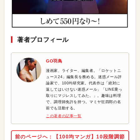
著者プロフィール
GO羽鳥
漫画家、ライター、編集者。「ロケットニ
ュース24」編集長を務める。迷惑メール評
論家で、100均研究家。代表作は「絶対に
返してはいけない迷惑メール」「LINE乗っ
取りにマジレスしてみた。」。趣味は料理
で、調理師免許を持つ。マミヤ狂四郎の名
前でも活動する。
この著者の記事一覧
前のページへ：【100均マンガ】10段階調節