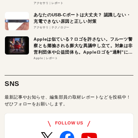
アクセサリ
レポート
あなたのUSB-Cポートは大丈夫？ 認識しない・
充電できない原因と正しい対策
アクセサリ
テクノロジー
Appleは似ている？ロゴを許さない。フルーツ警
察とも揶揄される膨大な異議申し立て。対象は非
営利団体や公益団体も。Appleロゴを“過剰”に守
る理由とは
Apple
レポート
SNS
最新記事やお知らせ、編集部員の取材レポートなどを投稿中！
ぜひフォローをお願いします。
FOLLOW US