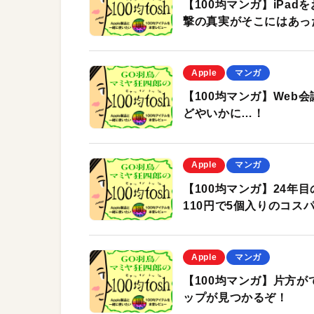
【100均マンガ】iPa
撃の真実がそこにはあっ
Apple
マンガ
【100均マンガ】We
どやいかに…！
Apple
マンガ
【100均マンガ】24年目
110円で5個入りのコス
Apple
マンガ
【100均マンガ】片方
ップが見つかるぞ！