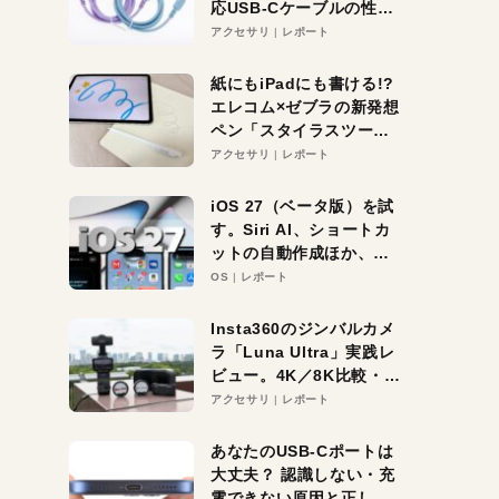
応USB-Cケーブルの性能
を検証。超コスパの1本を
アクセサリ
レポート
発見か？
紙にもiPadにも書ける!?
エレコム×ゼブラの新発想
ペン「スタイラスツーウ
ェイ」レビュー。持ち替
アクセサリ
レポート
え不要がラクすぎた！
iOS 27（ベータ版）を試
す。Siri AI、ショートカ
ットの自動作成ほか、期
待大の便利機能5選。
OS
レポート
iPhoneがAIの入り口にな
る未来はすぐそこ！
Insta360のジンバルカメ
ラ「Luna Ultra」実践レ
ビュー。4K／8K比較・ズ
ーム・夜間撮影をチェッ
アクセサリ
レポート
ク
あなたのUSB-Cポートは
大丈夫？ 認識しない・充
電できない原因と正しい