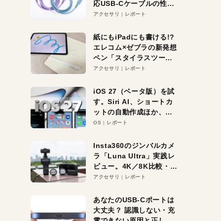
応USB-Cケーブルの性能
を検証。超コスパの1本を
アクセサリ
レポート
発見か？
紙にもiPadにも書ける!?
エレコム×ゼブラの新発想
ペン「スタイラスツーウ
ェイ」レビュー。持ち替
アクセサリ
レポート
え不要がラクすぎた！
iOS 27（ベータ版）を試
す。Siri AI、ショートカ
ットの自動作成ほか、期
待大の便利機能5選。
OS
レポート
iPhoneがAIの入り口にな
る未来はすぐそこ！
Insta360のジンバルカメ
ラ「Luna Ultra」実践レ
ビュー。4K／8K比較・ズ
ーム・夜間撮影をチェッ
アクセサリ
レポート
ク
あなたのUSB-Cポートは
大丈夫？ 認識しない・充
電できない原因と正しい