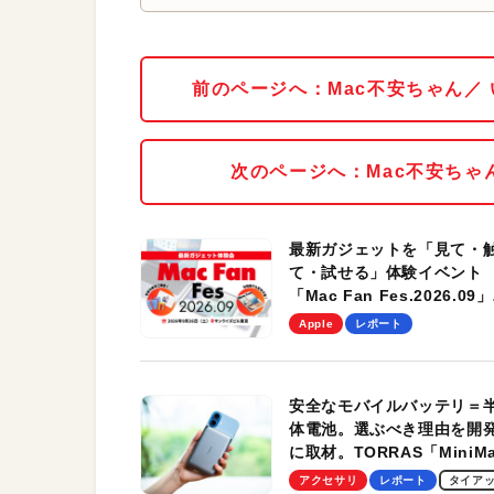
前のページへ：Mac不安ちゃん／
次のページへ：Mac不安ちゃ
最新ガジェットを「見て・
て・試せる」体験イベント
「Mac Fan Fes.2026.09」
を、9月26日（土）に開催
Apple
レポート
す！
安全なモバイルバッテリ＝
体電池。選ぶべき理由を開
に取材。TORRAS「MiniM
Pro」の実機レビューも
アクセサリ
レポート
タイア