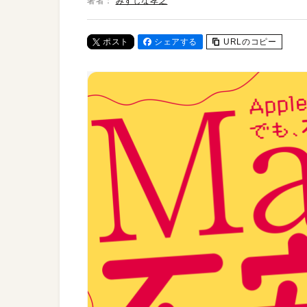
著者：
みずしな孝之
ポスト
シェアする
URLのコピー