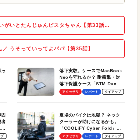
 いがいとたんじゅんビスタちゃん【第33話…
ん／ うそっていってよパパ【第35話】…
触っ
落下実験。ケースでMacBook
Neoを守れるか？ 耐衝撃・対
落下保護ケース「STM Dux
しま
Ultra」を検証。学生、ビジネ
アクセサリ
レポート
タイアップ
スマンのモバイルユースに最
適！
半固
夏場のバイクは地獄？ ネック
発者
クーラーが助けになるかも。
ag
「COOLiFY Cyber Fold」レ
ビュー。冷却の速さ、密着する
ップ
アクセサリ
レポート
タイアップ