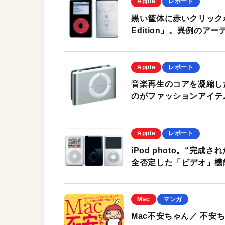
Apple
レポート
黒い筐体に赤いクリックホイ
Edition」。異例の
Apple
レポート
音楽再生のコアを凝縮したモ
のがファッションアイテ
Apple
レポート
iPod photo。“完
全否定した「ビデオ」機
Mac
マンガ
Mac不安ちゃん／ 不安