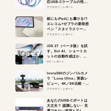
応USB-Cケーブルの性能
を検証。超コスパの1本を
アクセサリ
レポート
発見か？
紙にもiPadにも書ける!?
エレコム×ゼブラの新発想
ペン「スタイラスツーウ
ェイ」レビュー。持ち替
アクセサリ
レポート
え不要がラクすぎた！
iOS 27（ベータ版）を試
す。Siri AI、ショートカ
ットの自動作成ほか、期
待大の便利機能5選。
OS
レポート
iPhoneがAIの入り口にな
る未来はすぐそこ！
Insta360のジンバルカメ
ラ「Luna Ultra」実践レ
ビュー。4K／8K比較・ズ
ーム・夜間撮影をチェッ
アクセサリ
レポート
ク
あなたのUSB-Cポートは
大丈夫？ 認識しない・充
電できない原因と正しい