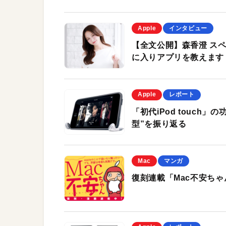
Apple
インタビュー
【全文公開】森香澄 スペ
に入りアプリを教えます
Apple
レポート
「初代iPod touch」
型”を振り返る
Mac
マンガ
復刻連載「Mac不安ちゃ