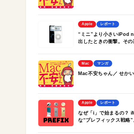
Apple
レポート
“ミニ”より小さいiPo
出したときの衝撃。その
Mac
マンガ
Mac不安ちゃん／ せか
Apple
レポート
なぜ「i」で始まるの？ iM
な“プレフィックス戦略