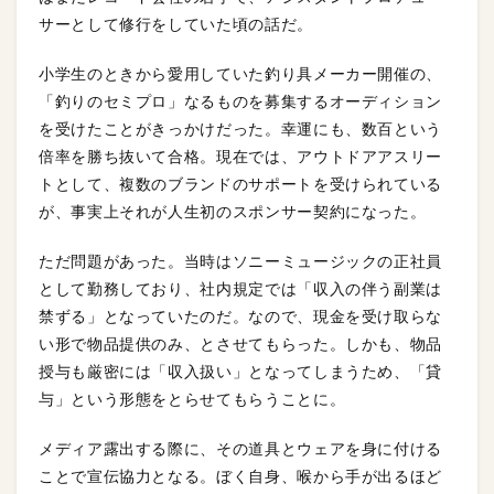
サーとして修行をしていた頃の話だ。
小学生のときから愛用していた釣り具メーカー開催の、
「釣りのセミプロ」なるものを募集するオーディション
を受けたことがきっかけだった。幸運にも、数百という
倍率を勝ち抜いて合格。現在では、アウトドアアスリー
トとして、複数のブランドのサポートを受けられている
が、事実上それが人生初のスポンサー契約になった。
ただ問題があった。当時はソニーミュージックの正社員
として勤務しており、社内規定では「収入の伴う副業は
禁ずる」となっていたのだ。なので、現金を受け取らな
い形で物品提供のみ、とさせてもらった。しかも、物品
授与も厳密には「収入扱い」となってしまうため、「貸
与」という形態をとらせてもらうことに。
メディア露出する際に、その道具とウェアを身に付ける
ことで宣伝協力となる。ぼく自身、喉から手が出るほど