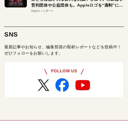
営利団体や公益団体も。Appleロゴを“過剰”に守
る理由とは
Apple
レポート
SNS
最新記事やお知らせ、編集部員の取材レポートなどを投稿中！
ぜひフォローをお願いします。
FOLLOW US