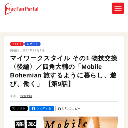
Apple
レポート
掲載日：
2024年11月7日
マイワークスタイル その1 物技交換
〈後編〉／四角大輔の「Mobile
Bohemian 旅するように暮らし、遊
び、働く」 【第9話】
著者：
四角大輔
ポスト
シェアする
URLのコピー