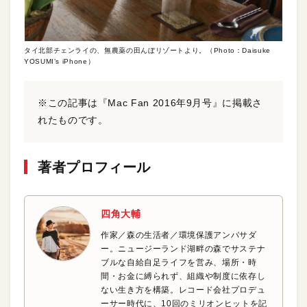
タイ北部チェンライの、無農薬の田んぼリゾートより。（Photo：Daisuke
YOSUMI’s iPhone）
※この記事は『Mac Fan 2016年9月号』に掲載さ
れたものです。
著者プロフィール
四角大輔
作家／森の生活者／環境保護アンバサダ
ー。ニュージーランド湖畔の森でサステナ
ブルな自給自足ライフを営み、場所・時
間・お金に縛られず、組織や制度に依存し
ない生き方を構築。レコード会社プロデュ
ーサー時代に、10回のミリオンヒットを記