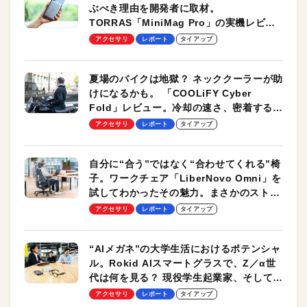
ぶべき理由を開発者に取材。
TORRAS「MiniMag Pro」の実機レビュ
ーも
アクセサリ
レポート
タイアップ
夏場のバイクは地獄？ ネッククーラーが助
けになるかも。 「COOLiFY Cyber
Fold」レビュー。冷却の速さ、密着する冷
却プレート、シンプルな操作性がグッド！
アクセサリ
レポート
タイアップ
自分に“合う”ではなく“合わせてくれる”椅
子。ワークチェア「LiberNovo Omni」を
試してわかったその魅力。まさかのストレ
ッチ機能も搭載
アクセサリ
レポート
タイアップ
“AIメガネ”の大学生活におけるポテンシャ
ル。Rokid AIスマートグラスで、Z／α世
代は何を見る？ 現役学生起業家、そして教
授による体験会レポート【PR】
アクセサリ
レポート
タイアップ