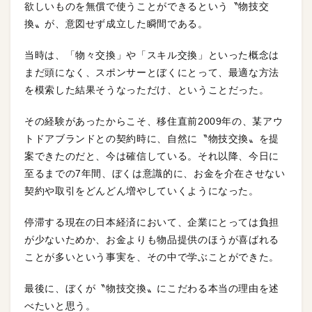
欲しいものを無償で使うことができるという〝物技交
換〟が、意図せず成立した瞬間である。
当時は、「物々交換」や「スキル交換」といった概念は
まだ頭になく、スポンサーとぼくにとって、最適な方法
を模索した結果そうなっただけ、ということだった。
その経験があったからこそ、移住直前2009年の、某アウ
トドアブランドとの契約時に、自然に〝物技交換〟を提
案できたのだと、今は確信している。それ以降、今日に
至るまでの7年間、ぼくは意識的に、お金を介在させない
契約や取引をどんどん増やしていくようになった。
停滞する現在の日本経済において、企業にとっては負担
が少ないためか、お金よりも物品提供のほうが喜ばれる
ことが多いという事実を、その中で学ぶことができた。
最後に、ぼくが〝物技交換〟にこだわる本当の理由を述
べたいと思う。