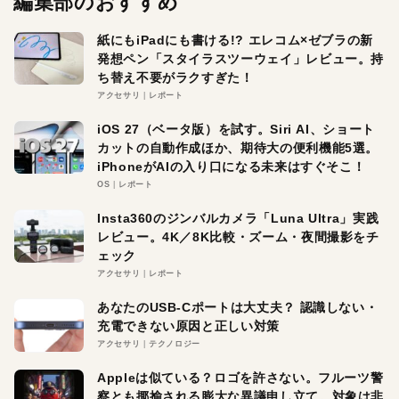
編集部のおすすめ
紙にもiPadにも書ける!? エレコム×ゼブラの新
発想ペン「スタイラスツーウェイ」レビュー。持
ち替え不要がラクすぎた！
アクセサリ
レポート
iOS 27（ベータ版）を試す。Siri AI、ショート
カットの自動作成ほか、期待大の便利機能5選。
iPhoneがAIの入り口になる未来はすぐそこ！
OS
レポート
Insta360のジンバルカメラ「Luna Ultra」実践
レビュー。4K／8K比較・ズーム・夜間撮影をチ
ェック
アクセサリ
レポート
あなたのUSB-Cポートは大丈夫？ 認識しない・
充電できない原因と正しい対策
アクセサリ
テクノロジー
Appleは似ている？ロゴを許さない。フルーツ警
察とも揶揄される膨大な異議申し立て。対象は非