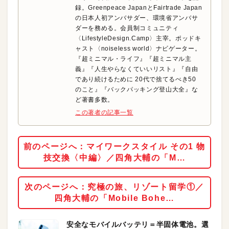
録。Greenpeace JapanとFairtrade Japan
の日本人初アンバサダー、環境省アンバサ
ダーを務める。会員制コミュニティ
〈LifestyleDesign.Camp〉主宰。ポッドキ
ャスト〈‪noiseless‬ world〉ナビゲーター。
『超ミニマル・ライフ』『超ミニマル主
義』『人生やらなくていいリスト』『自由
であり続けるために 20代で捨てるべき50
のこと』『バックパッキング登山大全』な
ど著書多数。
この著者の記事一覧
前のページへ：マイワークスタイル その1 物
技交換〈中編〉／四角大輔の「M…
次のページへ：究極の旅、リゾート留学①／
四角大輔の「Mobile Bohe…
安全なモバイルバッテリ＝半固体電池。選