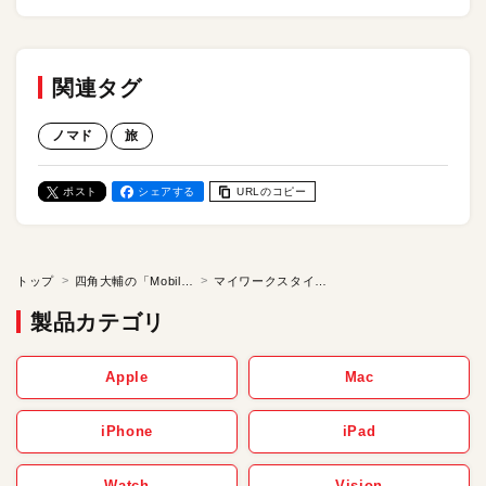
関連タグ
ノマド
旅
ポスト
シェアする
URLのコピー
トップ
四角大輔の「Mobile Bohemian 旅するように暮らし、遊び、働く」
マイワークスタイル その1 物技交換〈後編〉／四角大輔の「Mobile Bohemian 旅するように暮らし、遊び、働く」 【第9話】
製品カテゴリ
Apple
Mac
iPhone
iPad
Watch
Vision