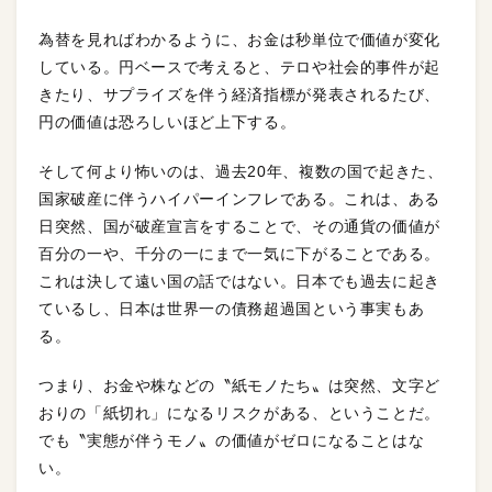
為替を見ればわかるように、お金は秒単位で価値が変化
している。円ベースで考えると、テロや社会的事件が起
きたり、サプライズを伴う経済指標が発表されるたび、
円の価値は恐ろしいほど上下する。
そして何より怖いのは、過去20年、複数の国で起きた、
国家破産に伴うハイパーインフレである。これは、ある
日突然、国が破産宣言をすることで、その通貨の価値が
百分の一や、千分の一にまで一気に下がることである。
これは決して遠い国の話ではない。日本でも過去に起き
ているし、日本は世界一の債務超過国という事実もあ
る。
つまり、お金や株などの〝紙モノたち〟は突然、文字ど
おりの「紙切れ」になるリスクがある、ということだ。
でも〝実態が伴うモノ〟の価値がゼロになることはな
い。