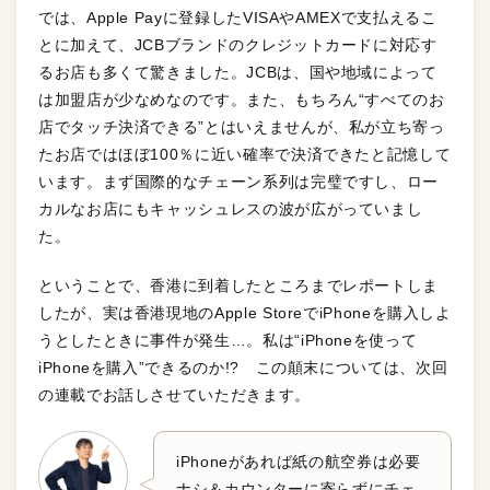
では、Apple Payに登録したVISAやAMEXで支払えるこ
とに加えて、JCBブランドのクレジットカードに対応す
るお店も多くて驚きました。JCBは、国や地域によって
は加盟店が少なめなのです。また、もちろん“すべてのお
店でタッチ決済できる”とはいえませんが、私が立ち寄っ
たお店ではほぼ100％に近い確率で決済できたと記憶して
います。まず国際的なチェーン系列は完璧ですし、ロー
カルなお店にもキャッシュレスの波が広がっていまし
た。
ということで、香港に到着したところまでレポートしま
したが、実は香港現地のApple StoreでiPhoneを購入しよ
うとしたときに事件が発生…。私は“iPhoneを使って
iPhoneを購入”できるのか!? この顛末については、次回
の連載でお話しさせていただきます。
iPhoneがあれば紙の航空券は必要
ナシ＆カウンターに寄らずにチェ