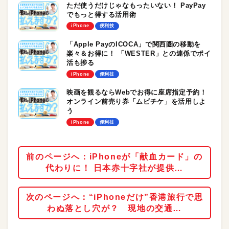
ただ使うだけじゃなもったいない！ PayPay
でもっと得する活用術
iPhone
便利技
「Apple PayのICOCA」で関西圏の移動を
楽々＆お得に！ 「WESTER」との連係でポイ
活も捗る
iPhone
便利技
映画を観るならWebでお得に座席指定予約！
オンライン前売り券「ムビチケ」を活用しよ
う
iPhone
便利技
前のページへ：iPhoneが「献血カード」の
代わりに！ 日本赤十字社が提供…
次のページへ：“iPhoneだけ”香港旅行で思
わぬ落とし穴が？ 現地の交通…