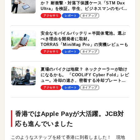
か？ 耐衝撃・対落下保護ケース「STM Dux
Ultra」を検証。学生、ビジネスマンのモバイ
ルユースに最適！
アクセサリ
レポート
タイアップ
安全なモバイルバッテリ＝半固体電池。選ぶ
べき理由を開発者に取材。
TORRAS「MiniMag Pro」の実機レビューも
アクセサリ
レポート
タイアップ
夏場のバイクは地獄？ ネッククーラーが助け
になるかも。 「COOLiFY Cyber Fold」レビ
ュー。冷却の速さ、密着する冷却プレート、
シンプルな操作性がグッド！
アクセサリ
レポート
タイアップ
香港ではApple Payが大活躍。JCB対
応も進んでいました
このようなステップを経て香港に到着しました！ 現地