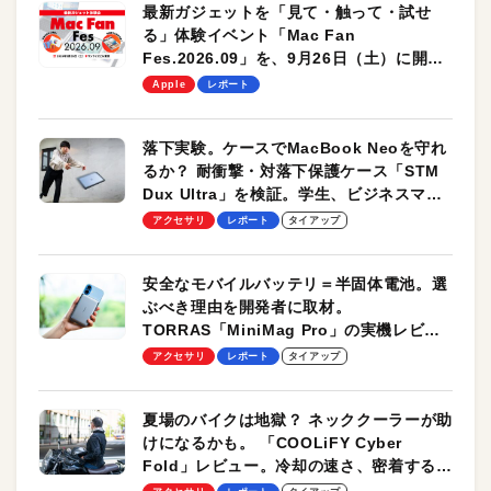
最新ガジェットを「見て・触って・試せ
る」体験イベント「Mac Fan
Fes.2026.09」を、9月26日（土）に開催
します！
Apple
レポート
落下実験。ケースでMacBook Neoを守れ
るか？ 耐衝撃・対落下保護ケース「STM
Dux Ultra」を検証。学生、ビジネスマン
のモバイルユースに最適！
アクセサリ
レポート
タイアップ
安全なモバイルバッテリ＝半固体電池。選
ぶべき理由を開発者に取材。
TORRAS「MiniMag Pro」の実機レビュ
ーも
アクセサリ
レポート
タイアップ
夏場のバイクは地獄？ ネッククーラーが助
けになるかも。 「COOLiFY Cyber
Fold」レビュー。冷却の速さ、密着する冷
却プレート、シンプルな操作性がグッド！