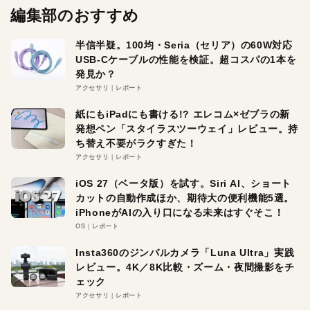
編集部のおすすめ
半信半疑。100均・Seria（セリア）の60W対応
USB-Cケーブルの性能を検証。超コスパの1本を
発見か？
アクセサリ
レポート
紙にもiPadにも書ける!? エレコム×ゼブラの新
発想ペン「スタイラスツーウェイ」レビュー。持
ち替え不要がラクすぎた！
アクセサリ
レポート
iOS 27（ベータ版）を試す。Siri AI、ショート
カットの自動作成ほか、期待大の便利機能5選。
iPhoneがAIの入り口になる未来はすぐそこ！
OS
レポート
Insta360のジンバルカメラ「Luna Ultra」実践
レビュー。4K／8K比較・ズーム・夜間撮影をチ
ェック
アクセサリ
レポート