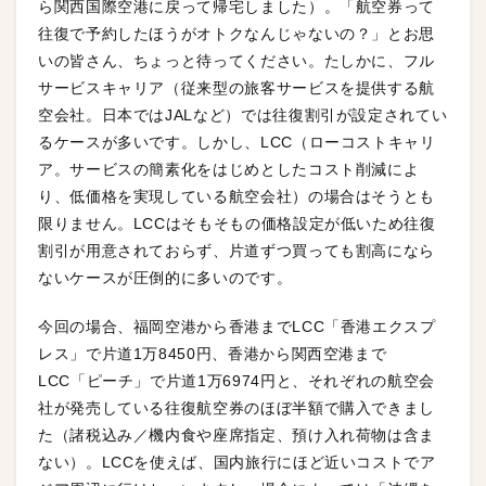
ら関西国際空港に戻って帰宅しました）。「航空券って
往復で予約したほうがオトクなんじゃないの？」とお思
いの皆さん、ちょっと待ってください。たしかに、フル
サービスキャリア（従来型の旅客サービスを提供する航
空会社。日本ではJALなど）では往復割引が設定されてい
るケースが多いです。しかし、LCC（ローコストキャリ
ア。サービスの簡素化をはじめとしたコスト削減によ
り、低価格を実現している航空会社）の場合はそうとも
限りません。LCCはそもそもの価格設定が低いため往復
割引が用意されておらず、片道ずつ買っても割高になら
ないケースが圧倒的に多いのです。
今回の場合、福岡空港から香港までLCC「香港エクスプ
レス」で片道1万8450円、香港から関西空港まで
LCC「ピーチ」で片道1万6974円と、それぞれの航空会
社が発売している往復航空券のほぼ半額で購入できまし
た（諸税込み／機内食や座席指定、預け入れ荷物は含ま
ない）。LCCを使えば、国内旅行にほど近いコストでア