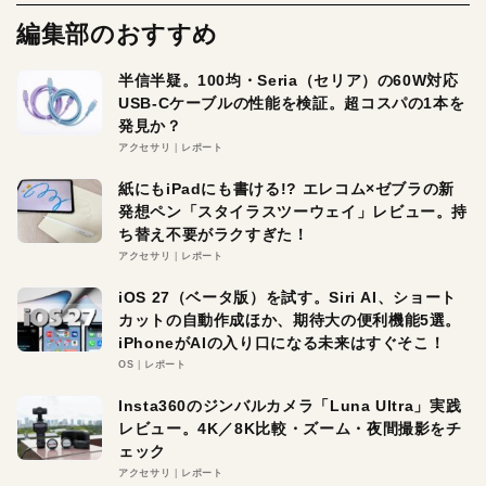
編集部のおすすめ
半信半疑。100均・Seria（セリア）の60W対応
USB-Cケーブルの性能を検証。超コスパの1本を
発見か？
アクセサリ
レポート
紙にもiPadにも書ける!? エレコム×ゼブラの新
発想ペン「スタイラスツーウェイ」レビュー。持
ち替え不要がラクすぎた！
アクセサリ
レポート
iOS 27（ベータ版）を試す。Siri AI、ショート
カットの自動作成ほか、期待大の便利機能5選。
iPhoneがAIの入り口になる未来はすぐそこ！
OS
レポート
Insta360のジンバルカメラ「Luna Ultra」実践
レビュー。4K／8K比較・ズーム・夜間撮影をチ
ェック
アクセサリ
レポート