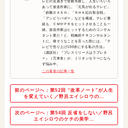
レビの見過ぎで受験失敗し、人生いろいろ
あって放送作家に。「元気が出るテレビ」
「鉄腕ＤＡＳＨ」「ＮＨＫ紅白歌合戦」
「アンビリバボー」などを構成。テレビ番
組も、ＣＭやＰＲをヒットさせることも一
緒。放送作家はヒットするためのコンサル
タント業だ！と、戦略的ＰＲコンサルタン
トに。偉そうなことを言った割には、『テ
レビで売り上げ100倍にする私の方法』
（講談社）『プレスリリースはラブレタ
ー』（万来舎）が、ミリオンセラーになら
ず悩み中。
この著者の記事一覧
前のページへ：第52回 “改革ノート”が人生
を変えていく／野呂エイシロウの…
次のページへ：第54回 反省をしない／野呂
エイシロウのケチの美学…