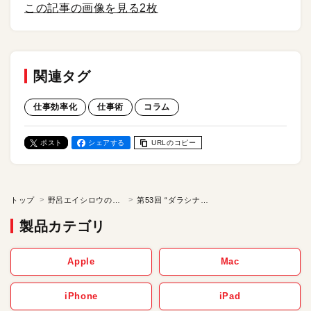
この記事の画像を見る
2枚
関連タグ
仕事効率化
仕事術
コラム
ポスト
シェアする
URLのコピー
トップ
野呂エイシロウの「ケチの美学」
第53回 “ダラシナイ”を撲滅する／野呂エイシロウのケチの美学
製品カテゴリ
Apple
Mac
iPhone
iPad