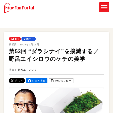
Apple
レポート
掲載日：
2025年5月19日
第53回 “ダラシナイ”を撲滅する／
野呂エイシロウのケチの美学
著者：
野呂エイシロウ
ポスト
シェアする
URLのコピー