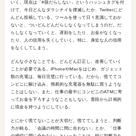
いく。現在は「#脱だらしない」というハッシュタグを付
けて、今日どんなダラシナイを撲滅したか、Twitterにど
んどん投稿している。ツールを使って日々意識しておか
ないと、ついどんどんだらしなくなってしまうのだ。だ
らしなくなっていくと、遅刻をしたり、お金がなくなっ
たり、人の信用を失くしていく。特に、身近な人の信用
をなくしてしまう。
どんな小さなことでも、どんどん訂正し、改善していく
ことが必要である。iPhoneやMacをはじめ、ガジェット
類の充電は、毎日完璧に行っている。だから、慌ててコ
ンビニに駆け込み、簡易的な充電器を無駄に買うような
ことはしない。また、仕事の最中にコンビニのATMに寄
ってお金を下ろすようなこともしない。普段から計画的
に現金を持つようにしている。
とにかく慌てないことが大切だ。慌ててしまうと、判断
力が鈍る。「会議の時間に間に合わない」とか、「仕事
の締切に間に合わない」といったことは、特に判断力を