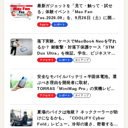
最新ガジェットを「見て・触って・試せ
る」体験イベント「Mac Fan
Fes.2026.09」を、9月26日（土）に開催
します！
Apple
レポート
落下実験。ケースでMacBook Neoを守れ
るか？ 耐衝撃・対落下保護ケース「STM
Dux Ultra」を検証。学生、ビジネスマン
のモバイルユースに最適！
アクセサリ
レポート
タイアップ
安全なモバイルバッテリ＝半固体電池。選
ぶべき理由を開発者に取材。
TORRAS「MiniMag Pro」の実機レビュ
ーも
アクセサリ
レポート
タイアップ
夏場のバイクは地獄？ ネッククーラーが助
けになるかも。 「COOLiFY Cyber
Fold」レビュー。冷却の速さ、密着する冷